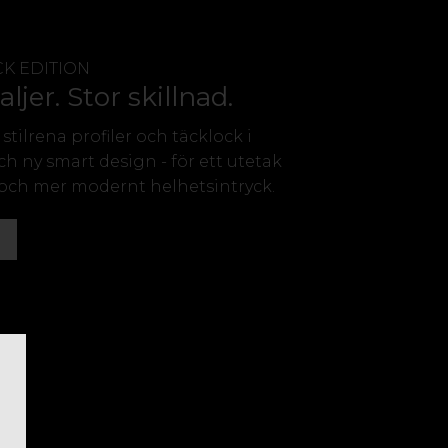
CK EDITION
ljer. Stor skillnad.
 stilrena profiler och täcklock i
och ny smart design - för ett utetak
och mer modernt helhetsintryck.