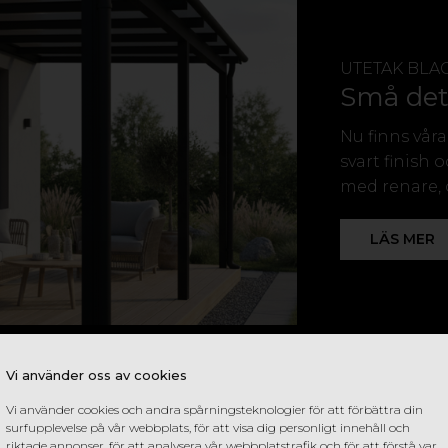
UTETAK BLA
Små deta
Nu finns våra
svart finish 
med renare, 
ial:
LÄS MER
len (PP)
Vi använder oss av cookies
Vi använder cookies och andra spårningsteknologier för att förbättra din
surfupplevelse på vår webbplats, för att visa dig personligt innehåll och
riktade annonser, för att analysera vår webbplatstrafik och för att förstå var