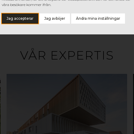
våra besökare kommer ifrån.
Jag accepterar
Jag avböjer
Ändra mina inställningar
VÅR EXPERTIS