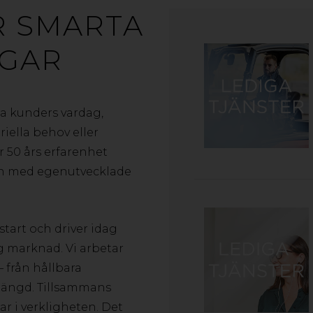
R SMARTA
NGAR
ra kunders vardag,
iella behov eller
r 50 års erfarenhet
n med egenutvecklade
start och driver idag
g marknad. Vi arbetar
 från hållbara
vslängd. Tillsammans
ar i verkligheten. Det