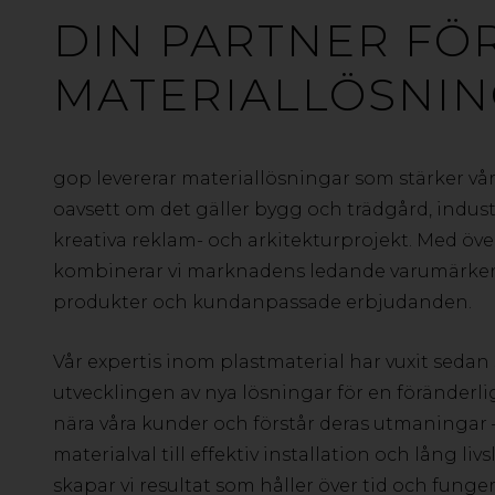
DIN PARTNER FÖ
MATERIALLÖSNI
gop levererar materiallösningar som stärker vå
oavsett om det gäller bygg och trädgård, industr
kreativa reklam- och arkitekturprojekt. Med öve
kombinerar vi marknadens ledande varumärke
produkter och kundanpassade erbjudanden.
Vår expertis inom plastmaterial har vuxit sedan 
utvecklingen av nya lösningar för en föränderli
nära våra kunder och förstår deras utmaningar –
materialval till effektiv installation och lång li
skapar vi resultat som håller över tid och funger