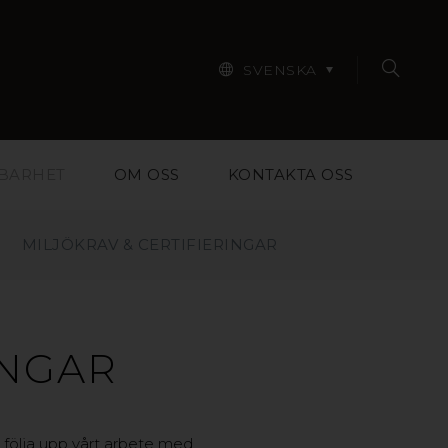
SVENSKA
BARHET
OM OSS
KONTAKTA OSS
MILJÖKRAV & CERTIFIERINGAR
INGAR
h följa upp vårt arbete med