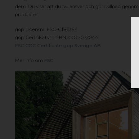
dem. Du visar att du tar ansvar och gör skillnad genom
produkter.
gop Licensnr: FSC-C186354
gop Certifikatsnr: PBN-COC-072044
FSC COC Certificate gop Sverige AB
Mer info om
FSC