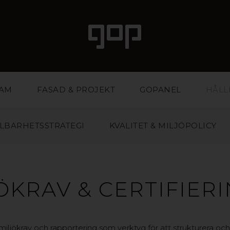
LAM
FASAD & PROJEKT
GOPANEL
HÅLL
LBARHETSSTRATEGI
KVALITET & MILJÖPOLICY
ÖKRAV & CERTIFIER
, miljökrav och rapportering som verktyg för att strukturera oc