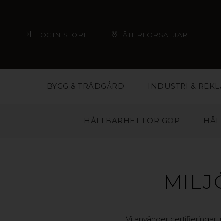
LOGIN STORE
ÅTERFÖRSÄLJARE
BYGG & TRÄDGÅRD
INDUSTRI & REK
HÅLLBARHET FÖR GOP
HÅL
MILJ
Vi använder certifieringar