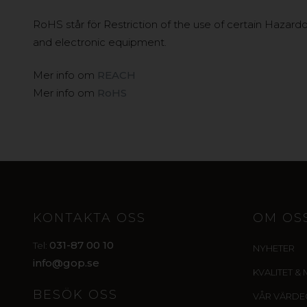
RoHS står för Restriction of the use of certain Hazardo
and electronic equipment.
Mer info om
REACH
Mer info om
RoHS
KONTAKTA OSS
OM OS
031-87 00 10
Tel:
NYHETER
info@gop.se
KVALITET & 
BESÖK OSS
VÅR VÄRD