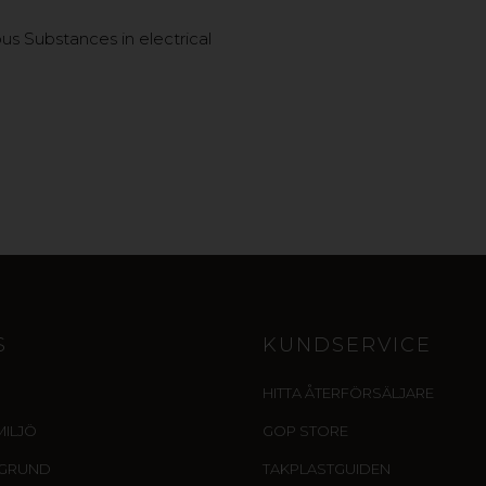
us Substances in electrical
S
KUNDSERVICE
HITTA ÅTERFÖRSÄLJARE
MILJÖ
GOP STORE
EGRUND
TAKPLASTGUIDEN