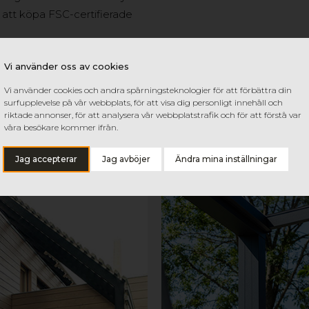
 att köpa FSC-certifierade
Vi använder oss av cookies
Vi använder cookies och andra spårningsteknologier för att förbättra din
surfupplevelse på vår webbplats, för att visa dig personligt innehåll och
riktade annonser, för att analysera vår webbplatstrafik och för att förstå var
våra besökare kommer ifrån.
Jag accepterar
Jag avböjer
Ändra mina inställningar