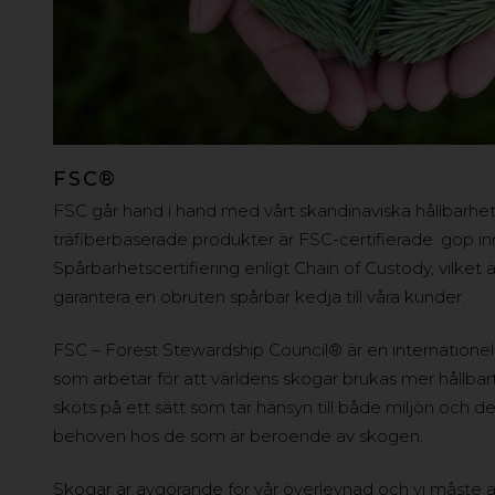
FSC®
FSC går hand i hand med vårt skandinaviska hållbarhet
träfiberbaserade produkter är FSC-certifierade. gop i
Spårbarhetscertifiering enligt Chain of Custody, vilket är
garantera en obruten spårbar kedja till våra kunder.
FSC – Forest Stewardship Council® är en internatione
som arbetar för att världens skogar brukas mer hållbart
sköts på ett sätt som tar hänsyn till både miljön och 
behoven hos de som är beroende av skogen.
Skogar är avgörande för vår överlevnad och vi måste al