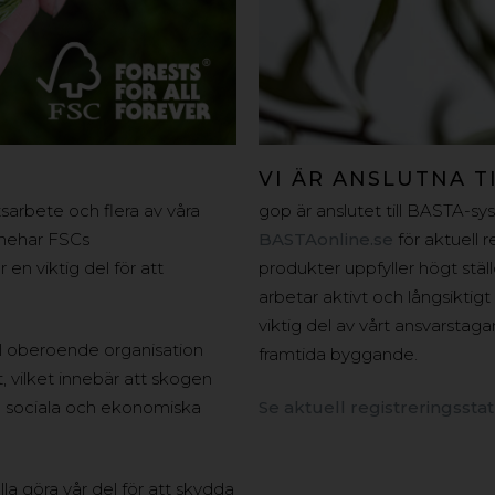
VI ÄR ANSLUTNA T
sarbete och flera av våra
gop är anslutet till BASTA-sy
nnehar FSCs
BASTAonline.se
för aktuell 
 en viktig del för att
produkter uppfyller högt stäl
arbetar aktivt och långsiktigt
viktig del av vårt ansvarst
ll oberoende organisation
framtida byggande.
, vilket innebär att skogen
de sociala och ekonomiska
Se aktuell registreringssta
la göra vår del för att skydda