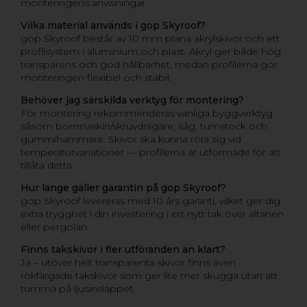
monteringens anvisningar.
Vilka material används i gop Skyroof?
gop Skyroof består av 10 mm plana akrylskivor och ett
profilsystem i aluminium och plast. Akryl ger både hög
transparens och god hållbarhet, medan profilerna gör
monteringen flexibel och stabil.
Behöver jag särskilda verktyg för montering?
För montering rekommenderas vanliga byggverktyg
såsom borrmaskin/skruvdragare, såg, tumstock och
gummihammare. Skivor ska kunna röra sig vid
temperaturvariationer — profilerna är utformade för att
tillåta detta.
Hur länge gäller garantin på gop Skyroof?
gop Skyroof levereras med 10 års garanti, vilket ger dig
extra trygghet i din investering i ett nytt tak över altanen
eller pergolan.
Finns takskivor i fler utföranden än klart?
Ja – utöver helt transparenta skivor finns även
rökfärgade takskivor som ger lite mer skugga utan att
tumma på ljusinsläppet.