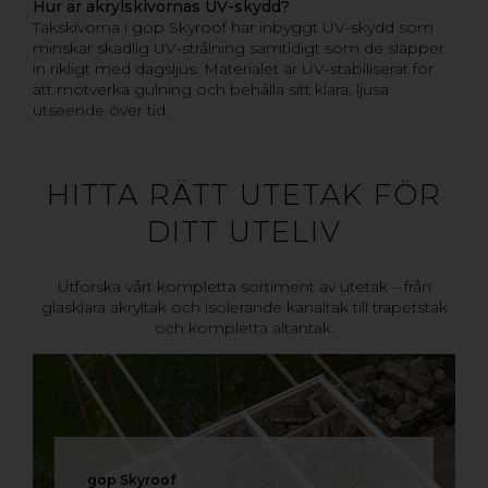
Hur är akrylskivornas UV-skydd?
Takskivorna i gop Skyroof har inbyggt UV-skydd som
minskar skadlig UV-strålning samtidigt som de släpper
in rikligt med dagsljus. Materialet är UV-stabiliserat för
att motverka gulning och behålla sitt klara, ljusa
utseende över tid.
HITTA RÄTT UTETAK FÖR
DITT UTELIV
Utforska vårt kompletta sortiment av utetak – från
glasklara akryltak och isolerande kanaltak till trapetstak
och kompletta altantak.
gop Skyroof