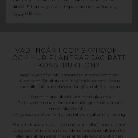
direkt. Ett smidigt sätt att spara tid och känna dig
trygg i ditt val.
VAD INGÅR I GOP SKYROOF –
OCH HUR PLANERAR JAG RÄTT
KONSTRUKTION?
gop Skyroof är ett genomtänkt och komplett
taksystem för altan och fristående pergola som
innehåller allt du behöver för själva taklösningen:
• 10 mm plana akrylskivor med glaslook
• Profilsystem med förmonterade gummilister och
smart klickfunktion
• Anpassade tillbehör för en tät och säker montering
För att skapa en stabil och hållbar helhet kombineras
taksystemet med en bärande underkonstruktion i trä
eller annat lämpligt material. Underkonstruktionen