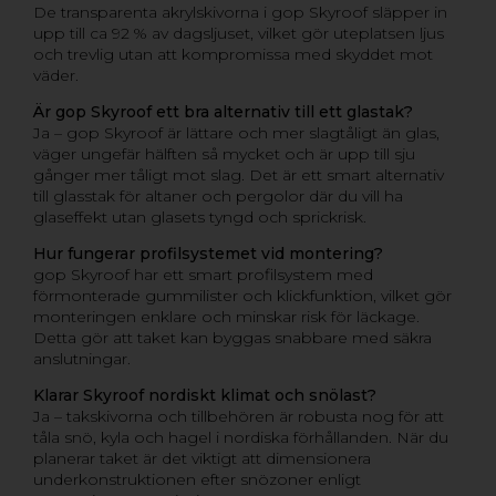
De transparenta akrylskivorna i gop Skyroof släpper in
upp till ca 92 % av dagsljuset, vilket gör uteplatsen ljus
och trevlig utan att kompromissa med skyddet mot
väder.
Är gop Skyroof ett bra alternativ till ett glastak?
Ja – gop Skyroof är lättare och mer slagtåligt än glas,
väger ungefär hälften så mycket och är upp till sju
gånger mer tåligt mot slag. Det är ett smart alternativ
till glasstak för altaner och pergolor där du vill ha
glaseffekt utan glasets tyngd och sprickrisk.
Hur fungerar profilsystemet vid montering?
gop Skyroof har ett smart profilsystem med
förmonterade gummilister och klickfunktion, vilket gör
monteringen enklare och minskar risk för läckage.
Detta gör att taket kan byggas snabbare med säkra
anslutningar.
Klarar Skyroof nordiskt klimat och snölast?
Ja – takskivorna och tillbehören är robusta nog för att
tåla snö, kyla och hagel i nordiska förhållanden. När du
planerar taket är det viktigt att dimensionera
underkonstruktionen efter snözoner enligt