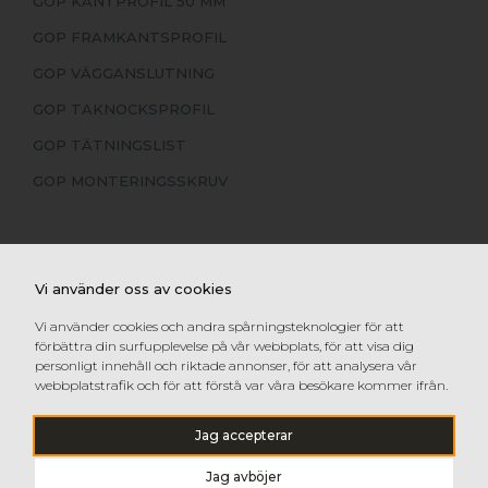
GOP KANTPROFIL 50 MM
GOP FRAMKANTSPROFIL
GOP VÄGGANSLUTNING
GOP TAKNOCKSPROFIL
GOP TÄTNINGSLIST
GOP MONTERINGSSKRUV
Vi använder oss av cookies
Vi använder cookies och andra spårningsteknologier för att
förbättra din surfupplevelse på vår webbplats, för att visa dig
personligt innehåll och riktade annonser, för att analysera vår
webbplatstrafik och för att förstå var våra besökare kommer ifrån.
Jag accepterar
Jag avböjer