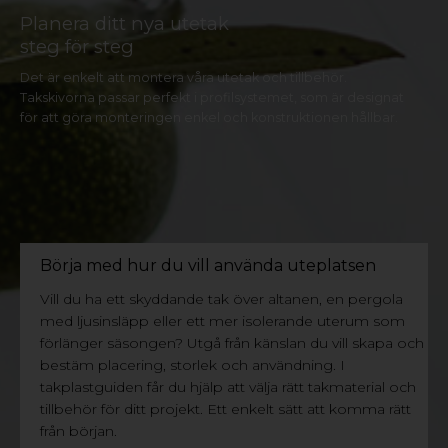
Planera ditt nya utetak
steg för steg
Det är enkelt att montera våra utetak och tillbehör.
Takskivorna passar perfekt i profilsystemet, som är designat
för att göra monteringen enkel och konstruktionen hållbar.
Börja med hur du vill använda uteplatsen
TAKPLASTGUIDEN
Vill du ha ett skyddande tak över altanen, en pergola
med ljusinsläpp eller ett mer isolerande uterum som
förlänger säsongen? Utgå från känslan du vill skapa och
bestäm placering, storlek och användning. I
takplastguiden får du hjälp att välja rätt takmaterial och
tillbehör för ditt projekt. Ett enkelt sätt att komma rätt
från början.