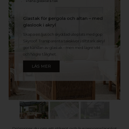
Transparenta takskivor med
ljusgenomsläpp och UV-skydd
Njut av dagsljuset utan att kompromissa med
skydd från regn och sol. gop Skyroof släpper in
rikligt med naturligt ljus och skapar en trivsam
miljö under taket. Materialet blockerar skadlig
UV-strålning samtidigt som ljuset flödar in.
LÄS MER
Drömmer du om ett stilrent och ljusgenomsläppligt