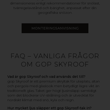
dimensioneras enligt rekommendationer för snölast,
tvärregelavstånd och bärighet, anpassat efter din
geografiska snözon.
MONTERINGSANVISNING
FAQ – VANLIGA FRÅGOR
OM GOP SKYROOF
Vad är gop Skyroof och vad används det till?
gop Skyroof är ett premium akryltak för uteplats, altan
och pergola med glaslook men betydligt lägre vikt än
traditionellt glas. Taket ger högt ljusinsläpp samtidigt
som det blockerar UV-strålning och är utvecklat för
nordiskt klimat med snö, kyla och regn.
Hur mycket ljus släpper ett gop Skyroof-tak in?