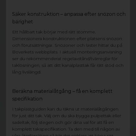
Säker konstruktion – anpassa efter snözon och
bärighet
Ett hållbart tak börjar med rätt stomme.
Dimensionera konstruktionen efter platsens snözon
och förutsättningar. Snözoner och laster hittar du på
Boverkets webbplats. I aktuell monteringsanvisning
ser du rekommenderat regelavstånd/tvärreglar för
taklösningen, så att ditt kanalplasttak får rätt stöd och
lång livslängd.
Beräkna materialåtgång – få en komplett
specifikation
I takplastguiden kan du räkna ut materialåtgången
för just ditt tak. Välj om du ska bygga pulpettak eller
sadeltak, följ stegen och gör dina val för att få en
komplett takspecifikation. Ta den med till någon av
våra återförsäljare så blir det enklare att köpa rätt