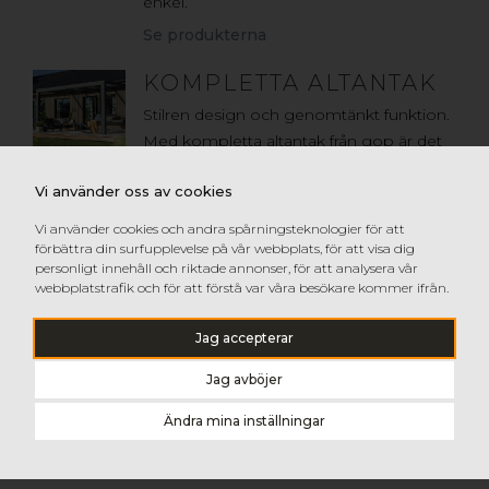
enkel.
Se produkterna
KOMPLETTA ALTANTAK
Stilren design och genomtänkt funktion.
Med kompletta altantak från gop är det
enkelt att skapa en ljus och härlig
Vi använder oss av cookies
uteplats med skydd mot solens UV-
strålar.
Vi använder cookies och andra spårningsteknologier för att
förbättra din surfupplevelse på vår webbplats, för att visa dig
Se produkterna
personligt innehåll och riktade annonser, för att analysera vår
webbplatstrafik och för att förstå var våra besökare kommer ifrån.
KORRUGERAD PLAST
Korrugerad plast är ett utmärkt val om
Jag accepterar
du vill ha en öppen taklösning med
Jag avböjer
mycket ljusinsläpp – exempelvis över
altanen, carporten eller cykelskjulet –
Ändra mina inställningar
men inte ska bygga något som kräver
att taket har isolerande egenskaper.