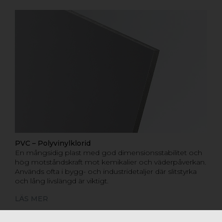
PVC – Polyvinylklorid
En mångsidig plast med god dimensionsstabilitet och
hög motståndskraft mot kemikalier och väderpåverkan.
Används ofta i bygg- och industridetaljer där slitstyrka
och lång livslängd är viktigt.
LÄS MER