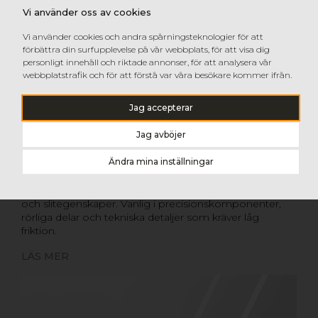
Vi använder oss av cookies
Vi använder cookies och andra spårningsteknologier för att
förbättra din surfupplevelse på vår webbplats, för att visa dig
personligt innehåll och riktade annonser, för att analysera vår
webbplatstrafik och för att förstå var våra besökare kommer ifrån.
Jag accepterar
Jag avböjer
Ändra mina inställningar
POM – Polyoximetylen (Acetal)
En hård och formstabil plast med mycket goda glid-
och slit­egenskaper. Vanlig i precisionskomponenter,
rörliga delar och tekniska detaljer som kräver låg
friktion.
LÄS MER