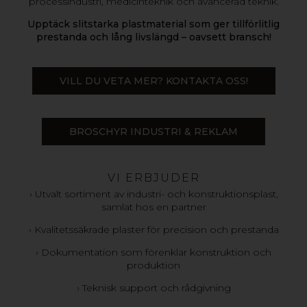
processindustri, medicinteknik och avancerad teknik.
Upptäck slitstarka plastmaterial som ger tillförlitlig
prestanda och lång livslängd – oavsett bransch!
VILL DU VETA MER? KONTAKTA OSS!
BROSCHYR INDUSTRI & REKLAM
VI ERBJUDER
› Utvalt sortiment av industri- och konstruktionsplast,
samlat hos en partner
› Kvalitetssäkrade plaster för precision och prestanda
› Dokumentation som förenklar konstruktion och
produktion
› Teknisk support och rådgivning