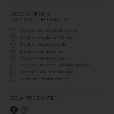
BROSCHYRER &
PRODUKTINFORMATION
StacBond Inspirationsbroschyr
DILITE
StacBond Färgkarta Metallic
Sandwichskiva med ytterskikt av 0,2 mm aluminium
och kärna av polyeten. Perfekt för plana print och
StacBond Färgkarta Solid
displayapplikationer som inte kräver någon
StacBond Färgkarta Trä
bearbetning.
StacBond Färgkarta Special
StacBond StacBond Tekniskt datablad
StacBond Säkerhetsdatablad
DILITE
Stacbond Teknisk manual
DELA PRODUKTEN