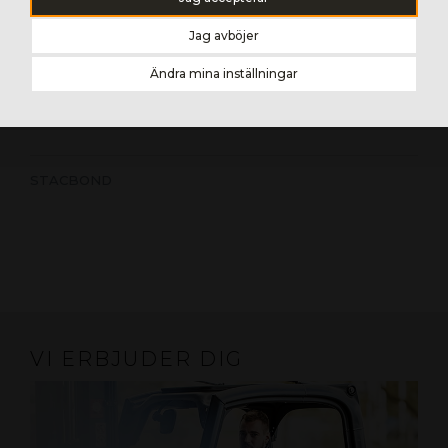
båda sidor av en lackerad 0,5 mm tjock aluminiumplåt.
Jag avböjer
StacBond levereras även med ett komplett
upphängningssystem anpassat efter det aktuella
Ändra mina inställningar
projektet.
STACBOND
VI ERBJUDER DIG