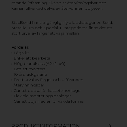
rörande infästning. Skivan är återvinningsbar och
kärnan tillverkad delvis av återvunnen polyeten.
StacBond finns tillgänglig i fyra lackkategorier, Solid,
Metallic, Trä och Special. I kategorierna finns det ett
stort urval av färger att välja mellan.
Fördelar:
› Låg vikt
› Enkel att bearbeta
› Hög brandklass (A2-s1, d0)
› Lätt att montera
› 10 års lackgaranti
DIBOND
› Brett urval av färger och utföranden
› Återvinningsbar
DIBOND består av en kärna av polyeten och ytskikt av
› Går att bocka för kassettmontage
0,3 mm aluminium. Den tjocka beläggningen av
› Flexibla monteringslösningar
aluminium ger skivan unika bearbetningsmöjligheter
› Går att böja i radier för välvda former
samtidigt som materialet är lätt och styvt.
Ytbeläggningen av superpolyesterlack garanterar
utmärkta tryckegenskaper.
PRODUKTINFORMATION