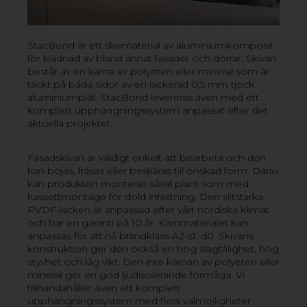
Sandwichskiva med ytskikt av 0,18-0,3 mm aluminium
och kärna av polyeten. Materialet har mycket goda
tryckegenskaper och passarutmärkt som bland annat
StacBond är ett skivmaterial av aluminiumkomposit
tryck-, skylt och displaymaterial.
för klädnad av bland annat fasader och dörrar. Skivan
består av en kärna av polyeten eller mineral som är
täckt på båda sidor av en lackerad 0,5 mm tjock
aluminiumplåt. StacBond levereras även med ett
komplett upphängningssystem anpassat efter det
GOBOND STEEL
aktuella projektet.
GOBOND
Fasadskivan är väldigt enkelt att bearbeta och den
kan böjas, fräsas eller beskäras till önskad form. Därav
kan produkten monteras såväl plant som med
kassettmontage för dold infästning. Den slitstarka
PVDF-lacken är anpassad efter vårt nordiska klimat
och har en garanti på 10 år. Kärnmaterialet kan
anpassas för att nå brandklass A2-s1, d0. Skivans
konstruktion ger den också en hög slagtålighet, hög
styvhet och låg vikt. Den inre kärnan av polyeten eller
mineral ger en god ljudisolerande förmåga. Vi
tillhandahåller även ett komplett
upphängningssystem med flera valmöjligheter