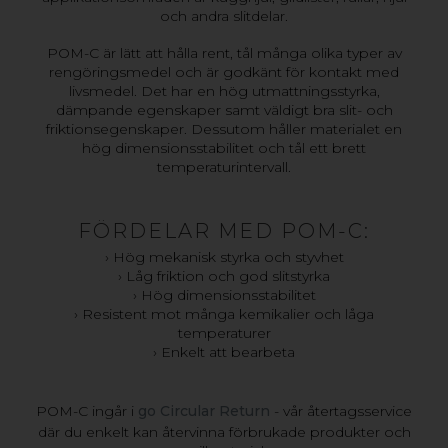
och andra slitdelar.
POM-C är lätt att hålla rent, tål många olika typer av
rengöringsmedel och är godkänt för kontakt med
livsmedel. Det har en hög utmattningsstyrka,
dämpande egenskaper samt väldigt bra slit- och
friktionsegenskaper. Dessutom håller materialet en
hög dimensionsstabilitet och tål ett brett
temperaturintervall.
FÖRDELAR MED POM-C:
› Hög mekanisk styrka och styvhet
› Låg friktion och god slitstyrka
› Hög dimensionsstabilitet
› Resistent mot många kemikalier och låga
temperaturer
› Enkelt att bearbeta
POM-C ingår i
go Circular Return
- vår återtagsservice
där du enkelt kan återvinna förbrukade produkter och