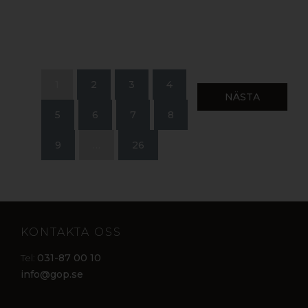
1
2
3
4
NÄSTA
5
6
7
8
9
…
26
KONTAKTA OSS
031-87 00 10
Tel:
info@gop.se