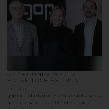
GOP EXPANDERAR TILL
FINLAND OCH BALTIKUM
7 april 2026
gop tar nästa steg i sin europeiska tillväxtresa
genom förvärvet av två Nordstock-bolag i