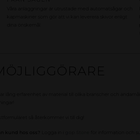
Våra anläggningar är utrustade med automatsågar och
kapmaskiner som gör att vi kan leverera skivor enligt
dina önskemål.
MÖJLIGGÖRARE
ar lång erfarenhet av material till olika branscher och ändamål.
ningar!
ktformuläret så återkommer vi till dig!
an kund hos oss?
Logga in i
gop Store
för information och s