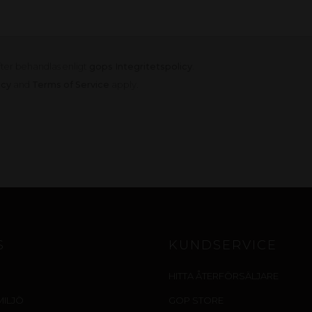
fter behandlas enligt
gops Integritetspolicy
.
icy
and
Terms of Service
apply.
S
KUNDSERVICE
HITTA ÅTERFÖRSÄLJARE
MILJÖ
GOP STORE