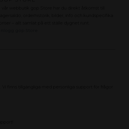
I vår webbutik gop Store har du direkt åtkomst till
lagersaldo, orderhistorik, bilder, info och kundspecifika
priser – allt samlat på ett ställe dygnet runt.
Inlogg gop Store
 Vi finns tillgängliga med personliga support för frågor
upport!