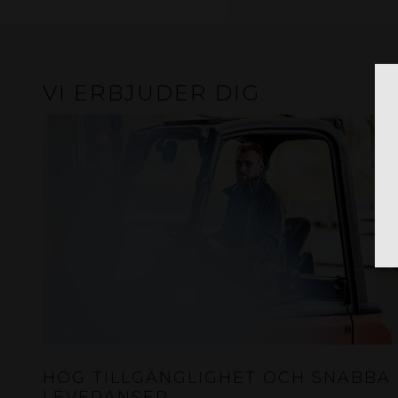
VI ERBJUDER DIG
HÖG TILLGÄNGLIGHET OCH SNABBA
LEVERANSER