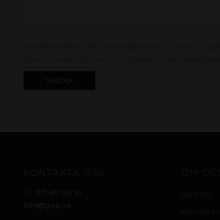
Genom att skicka in detta formulär godkänner du att dina uppgi
This site is protected by reCAPTCHA and the Google
Privacy Pol
KONTAKTA OSS
OM OS
031-87 00 10
Tel:
NYHETER
info@gop.se
KVALITET & 