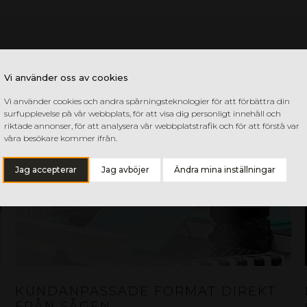
Vi använder oss av cookies
Vi använder cookies och andra spårningsteknologier för att förbättra din
surfupplevelse på vår webbplats, för att visa dig personligt innehåll och
riktade annonser, för att analysera vår webbplatstrafik och för att förstå var
våra besökare kommer ifrån.
Jag accepterar
Jag avböjer
Ändra mina inställningar
KUNDANPASSADE FORMAT DIREKT
FRÅN SÅGEN