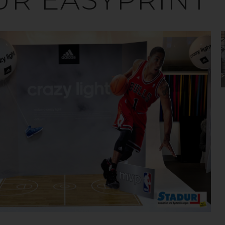
 amorf termoplast med hög styvhet och hårdhet. Mat
ningsegenskaper samtidigt som det har bra kemik
rfekt för olika slags reklamapplikationer. Finns so
skummat utförande.
VILL DU VETA MER? KONTAKTA OSS!
PS SKUMMAD
Perfekt material för applikationer som kräver låg vikt, my