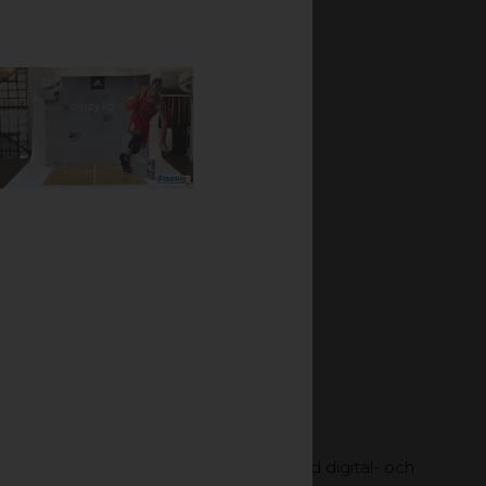
erialet har dessutom
aliebeständighet.
m homogen skiva och i
cket hög styvhet och god vidhäftning vid digital- och