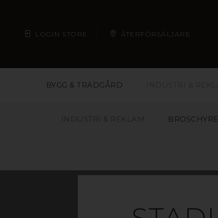
LOGIN STORE
ÅTERFÖRSÄLJARE
BYGG & TRÄDGÅRD
INDUSTRI & REK
INDUSTRI & REKLAM
BROSCHYRE
STAD