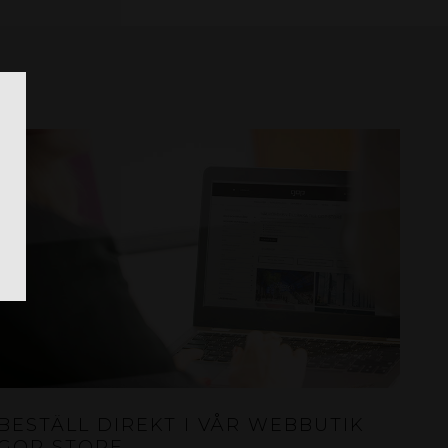
BESTÄLL DIREKT I VÅR WEBBUTIK
GOP STORE