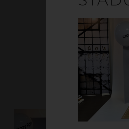
Polystyren/PS är en
mycket goda form
Materialet passar pe