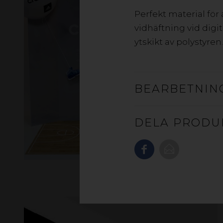
Perfekt material för
vidhäftning vid dig
ytskikt av polystyren.
BEARBETNIN
DELA PRODU