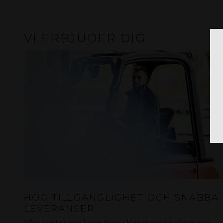
VI ERBJUDER DIG
HÖG TILLGÄNGLIGHET OCH SNABBA
LEVERANSER
Våra kontor och lager finns i Kungsbacka söder om