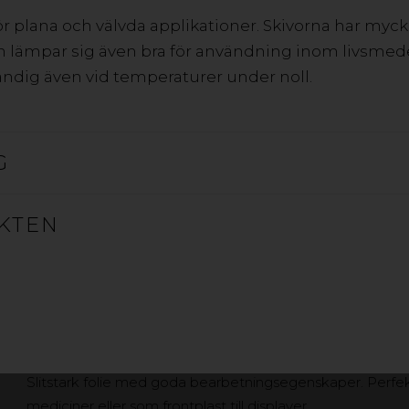
för plana och välvda applikationer. Skivorna har myck
 lämpar sig även bra för användning inom livsmede
ändig även vid temperaturer under noll.
AXPET
HIPEX A
G
KTEN
APET FOLIE
Slitstark folie med goda bearbetningsegenskaper. Perfek
mediciner eller som frontplast till displayer.