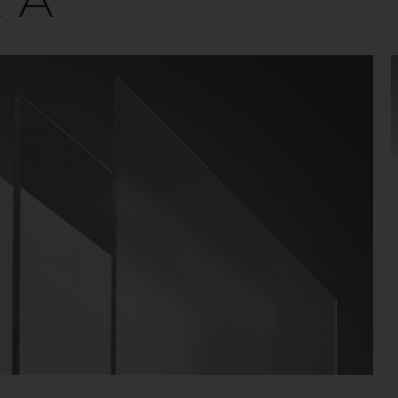
lagtålig plast med utmärkta optiska egenskaper o
 Materialet är enkelt att bearbeta och kan kallbockas
återvinna.
VILL DU VETA MER? KONTAKTA OSS!
APET SKIVOR
Homogena skivor med utmärkta kallbockningsegenskaper
livsmedelsgodkänt och finns med antireflexyta.