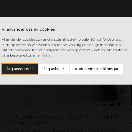
Vi använder oss av cookies
Vi använder cookies och andra spårningsteknologier för att förbättra din
surfupplevelse på vår webbplats, för att visa dig personligt innehåll och
riktade annonser, för att analysera vår webbplatstrafik och för att förstå var
våra besökare kommer ifrån.
Jag accepterar
Jag avböjer
Ändra mina inställningar
KUNDANPASSADE FORMAT DIREKT
FRÅN SÅGEN
Våra anläggningar är utrustade med automatsågar och