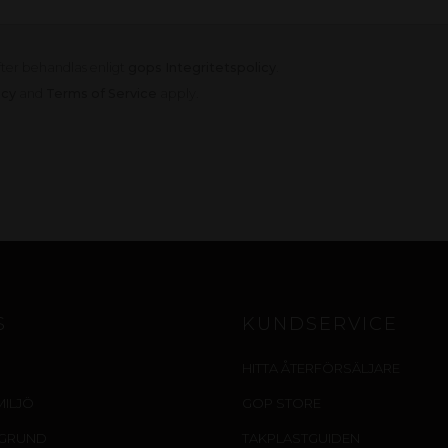
fter behandlas enligt
gops Integritetspolicy
.
icy
and
Terms of Service
apply.
S
KUNDSERVICE
HITTA ÅTERFÖRSÄLJARE
MILJÖ
GOP STORE
EGRUND
TAKPLASTGUIDEN