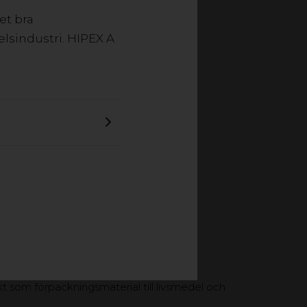
et bra
lsindustri. HIPEX A
t som förpackningsmaterial till livsmedel och