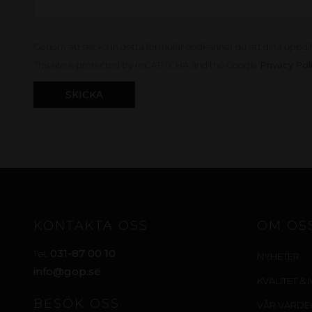
Genom att skicka in detta formulär godkänner du att dina uppgi
This site is protected by reCAPTCHA and the Google
Privacy Pol
KONTAKTA OSS
OM OS
031-87 00 10
Tel:
NYHETER
info@gop.se
KVALITET & 
BESÖK OSS
VÅR VÄRD