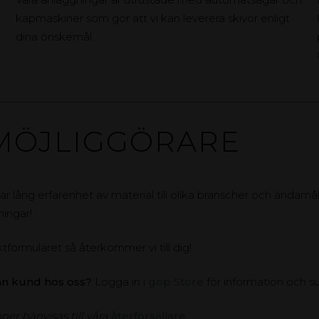
kapmaskiner som gör att vi kan leverera skivor enligt
dina önskemål.
MÖJLIGGÖRARE
ar lång erfarenhet av material till olika branscher och ändamål.
ningar!
ktformuläret så återkommer vi till dig!
an kund hos oss?
Logga in i
gop Store
för information och s
ner hänvisas till våra
återförsäljare
.