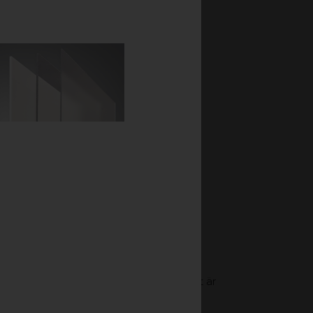
ch mycket god
. Materialet går att
 och god kemisk resistens. Materialet är