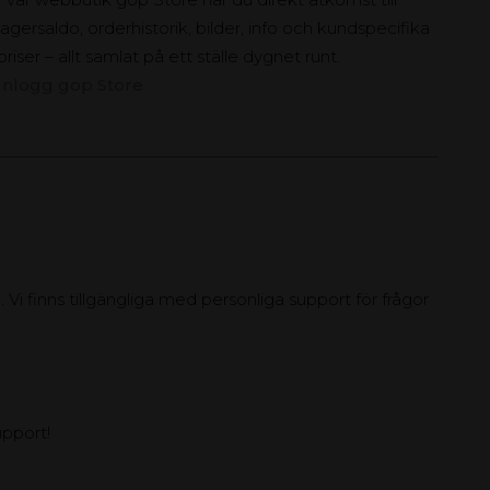
lagersaldo, orderhistorik, bilder, info och kundspecifika
priser – allt samlat på ett ställe dygnet runt.
Inlogg gop Store
 Vi finns tillgängliga med personliga support för frågor
upport!