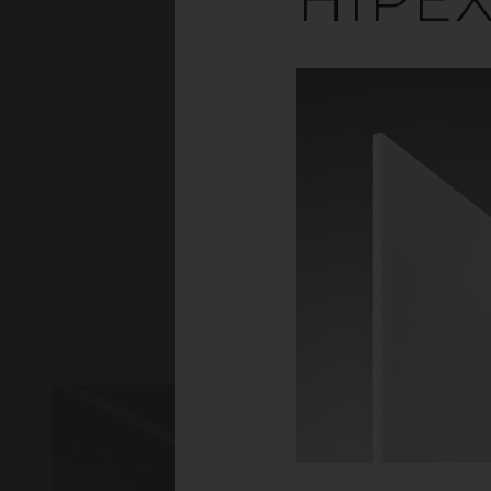
APET är en s
kemikalieresistens.