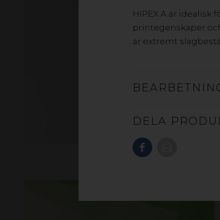
HIPEX A är idealisk 
printegenskaper och
är extremt slagbest
BEARBETNIN
DELA PRODU