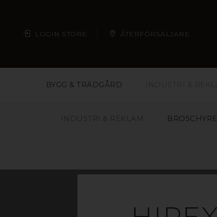
LOGIN STORE
ÅTERFÖRSÄLJARE
BYGG & TRÄDGÅRD
INDUSTRI & REK
INDUSTRI & REKLAM
BROSCHYRE
HIPEX