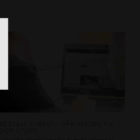
BESTÄLL DIREKT I VÅR WEBBUTIK
GOP STORE
I vår webbutik gop Store har du direkt åtkomst till