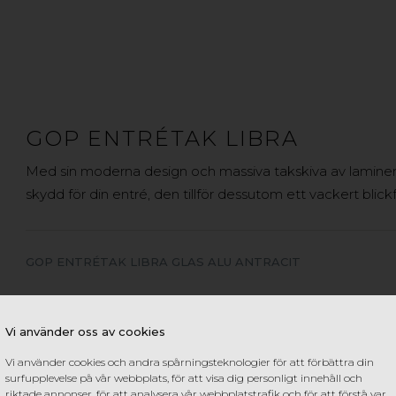
GOP ENTRÉTAK LIBRA
Med sin moderna design och massiva takskiva av laminera
skydd för din entré, den tillför dessutom ett vackert blick
GOP ENTRÉTAK LIBRA GLAS ALU ANTRACIT
Vi använder oss av cookies
Vi använder cookies och andra spårningsteknologier för att förbättra din
surfupplevelse på vår webbplats, för att visa dig personligt innehåll och
riktade annonser, för att analysera vår webbplatstrafik och för att förstå var