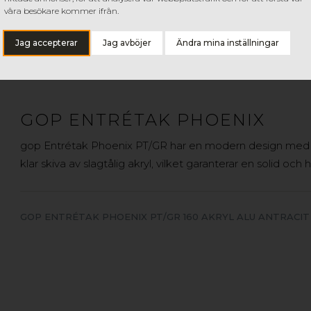
våra besökare kommer ifrån.
Jag accepterar
Jag avböjer
Ändra mina inställningar
GOP ENTRÉTAK PHOENIX
gop Entrétak Phoenix PT/GR har en modern design med s
klar skiva av slagtålig akryl, vilket garanterar en solid och h
GOP ENTRÉTAK PHOENIX PT/GR 160 AKRYL ALU ANTRACIT