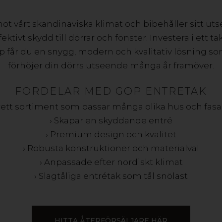
ot vårt skandinaviska klimat och bibehåller sitt uts
ektivt skydd till dörrar och fönster. Investera i ett ta
op får du en snygg, modern och kvalitativ lösning 
förhöjer din dörrs utseende många år framöver.
FÖRDELAR MED GOP ENTRETAK
rett sortiment som passar många olika hus och fas
› Skapar en skyddande entré
› Premium design och kvalitet
› Robusta konstruktioner och materialval
› Anpassade efter nordiskt klimat
› Slagtåliga entrétak som tål snölast
HITTA ÅTERFÖRSÄLJARE HÄR