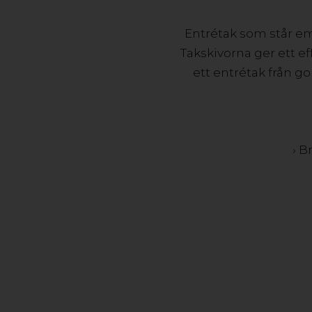
Entrétak som står em
Takskivorna ger ett eff
ett entrétak från g
› B