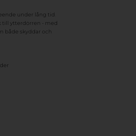
eende under lång tid.
k till ytterdörren - med
som både skyddar och
ader