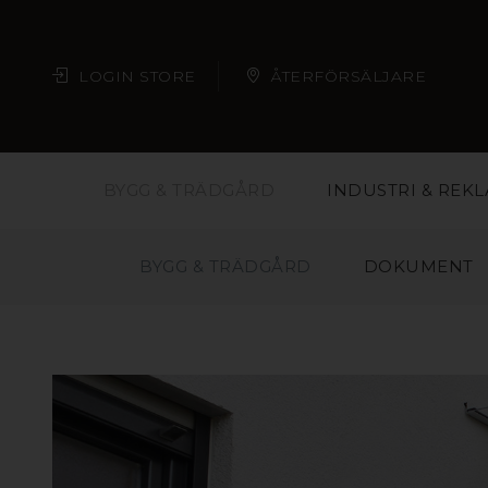
LOGIN STORE
ÅTERFÖRSÄLJARE
BYGG & TRÄDGÅRD
INDUSTRI & REK
BYGG & TRÄDGÅRD
DOKUMENT