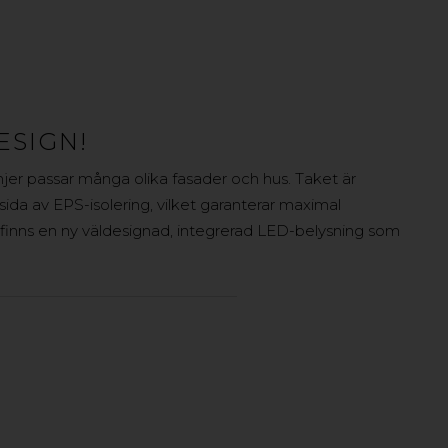
ESIGN!
njer passar många olika fasader och hus. Taket är
nsida av EPS-isolering, vilket garanterar maximal
t finns en ny väldesignad, integrerad LED-belysning som