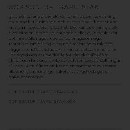
GOP SUNTUF TRAPETSTAK
gop Suntuf är ett perfekt val för en öppen taklösning
med mycket ljusinsläpp och exceptionellt högt ställda
krav på materialets hållbarhet. Det kan t.ex. vara ett tak
över altanen, pergolan, carporten eller cykelskjulet där
det inte ställs något krav på isoleringsförmåga.
Materialet lämpar sig även mycket bra som tak och
väggmaterial till växthus. Alla våra trapetstak innehåller
UV-skydd och är utvecklade för vårt skandinaviska
klimat och tål både snölaster och temperaturskiftningar.
Till gop Suntuf finns ett komplett sortiment av smarta
tillbehör som förlänger takets livslängd och ger en
enkel montering.
GOP SUNTUF TRAPETSTAK KLAR
GOP SUNTUF TRAPETSTAK RÖK