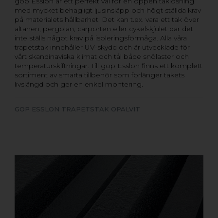
gop Esslon är ett perfekt val för en öppen taklösning
med mycket behagligt ljusinsläpp och högt ställda krav
på materialets hållbarhet. Det kan t.ex. vara ett tak över
altanen, pergolan, carporten eller cykelskjulet där det
inte ställs något krav på isoleringsförmåga. Alla våra
trapetstak innehåller UV-skydd och är utvecklade för
vårt skandinaviska klimat och tål både snölaster och
temperaturskiftningar. Till gop Esslon finns ett komplett
sortiment av smarta tillbehör som förlänger takets
livslängd och ger en enkel montering.
GOP ESSLON TRAPETSTAK OPALVIT