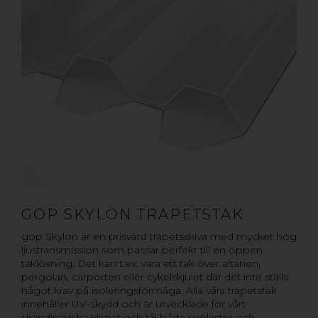
GOP SKYLON TRAPETSTAK
gop Skylon är en prisvärd trapetsskiva med mycket hög
ljustransmission som passar perfekt till en öppen
taklösning. Det kan t.ex. vara ett tak över altanen,
pergolan, carporten eller cykelskjulet där det inte ställs
något krav på isoleringsförmåga. Alla våra trapetstak
innehåller UV-skydd och är utvecklade för vårt
skandinaviska klimat och tål både snölaster och