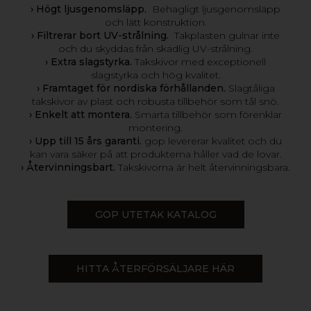
›
Högt ljusgenomsläpp.
Behagligt ljusgenomsläpp
och lätt konstruktion.
› Filtrerar bort UV-strålning.
Takplasten gulnar inte
och du skyddas från skadlig UV-strålning.
› Extra slagstyrka.
Takskivor med exceptionell
slagstyrka och hög kvalitet.
› Framtaget för nordiska förhållanden.
Slagtåliga
takskivor av plast och robusta tillbehör som tål snö.
› Enkelt att montera.
Smarta tillbehör som förenklar
montering.
› Upp till 15 års garanti.
gop levererar kvalitet och du
kan vara säker på att produkterna håller vad de lovar.
› Återvinningsbart.
Takskivorna är helt återvinningsbara.
GOP UTETAK KATALOG
HITTA ÅTERFÖRSÄLJARE HÄR