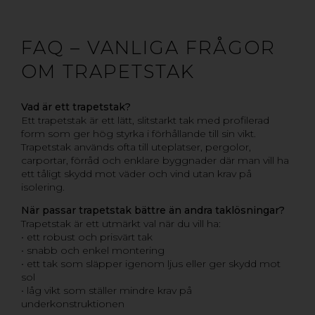
FAQ – VANLIGA FRÅGOR
OM TRAPETSTAK
Vad är ett trapetstak?
Ett trapetstak är ett lätt, slitstarkt tak med profilerad
form som ger hög styrka i förhållande till sin vikt.
Trapetstak används ofta till uteplatser, pergolor,
carportar, förråd och enklare byggnader där man vill ha
ett tåligt skydd mot väder och vind utan krav på
isolering.
När passar trapetstak bättre än andra taklösningar?
Trapetstak är ett utmärkt val när du vill ha:
• ett robust och prisvärt tak
• snabb och enkel montering
• ett tak som släpper igenom ljus eller ger skydd mot
sol
• låg vikt som ställer mindre krav på
underkonstruktionen