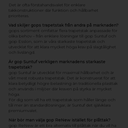
Det är ofta förstahandsvalet för enklare
takkonstruktioner där funktion och hållbarhet
prioriteras.
Vad skiljer gops trapetstak från andra på marknaden?
gops sortiment omfattar flera trapetstak anpassade för
olika behov – från enklare lösningar till gop Suntuf och
gop Esslon, som är våra starkaste trapetstak och
utvecklat för att klara mycket höga krav på slagtålighet
och livslängd.
Är gop Suntuf verkligen marknadens starkaste
trapetstak?
gop Suntuf är utvecklat för maximal hållbarhet och är
vårt mest robusta trapetstak. Det är konstruerat för att
klara betydligt högre belastning än traditionella plasttak
och används i miljöer där kraven på styrka är mycket
höga.
För dig som vill ha ett trapetstak som håller länge och
tål mer än standardlösningar, är Suntuf det självklara
premiumvalet.
När bör man välja gop ReNew istället för plåttak?
gop ReNew är ett bra alternativ till plåttak när du vill ha