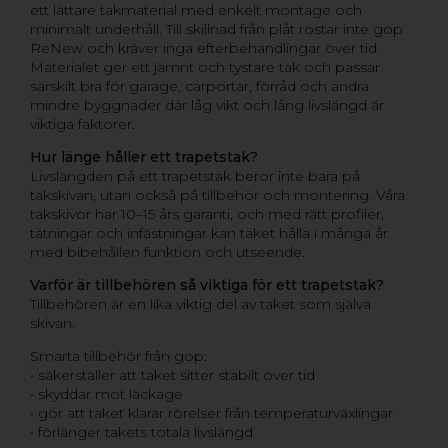
ett lättare takmaterial med enkelt montage och
minimalt underhåll. Till skillnad från plåt rostar inte gop
ReNew och kräver inga efterbehandlingar över tid.
Materialet ger ett jämnt och tystare tak och passar
särskilt bra för garage, carportar, förråd och andra
mindre byggnader där låg vikt och lång livslängd är
viktiga faktorer.
Hur länge håller ett trapetstak?
Livslängden på ett trapetstak beror inte bara på
takskivan, utan också på tillbehör och montering. Våra
takskivor har 10–15 års garanti, och med rätt profiler,
tätningar och infästningar kan taket hålla i många år
med bibehållen funktion och utseende.
Varför är tillbehören så viktiga för ett trapetstak?
Tillbehören är en lika viktig del av taket som själva
skivan.
Smarta tillbehör från gop:
• säkerställer att taket sitter stabilt över tid
• skyddar mot läckage
• gör att taket klarar rörelser från temperaturväxlingar
• förlänger takets totala livslängd