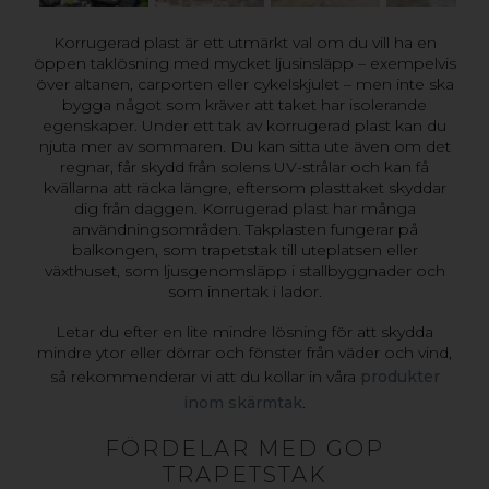
Korrugerad plast är ett utmärkt val om du vill ha en
öppen taklösning med mycket ljusinsläpp – exempelvis
över altanen, carporten eller cykelskjulet – men inte ska
bygga något som kräver att taket har isolerande
egenskaper. Under ett tak av korrugerad plast kan du
njuta mer av sommaren. Du kan sitta ute även om det
regnar, får skydd från solens UV-strålar och kan få
kvällarna att räcka längre, eftersom plasttaket skyddar
dig från daggen. Korrugerad plast har många
användningsområden. Takplasten fungerar på
balkongen, som trapetstak till uteplatsen eller
växthuset, som ljusgenomsläpp i stallbyggnader och
som innertak i lador.
Letar du efter en lite mindre lösning för att skydda
mindre ytor eller dörrar och fönster från väder och vind,
så rekommenderar vi att du kollar in våra
produkter
inom skärmtak
.
FÖRDELAR MED GOP
TRAPETSTAK