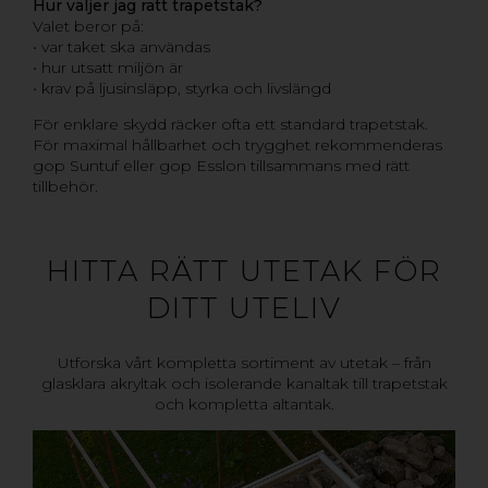
Hur väljer jag rätt trapetstak?
Valet beror på:
• var taket ska användas
• hur utsatt miljön är
• krav på ljusinsläpp, styrka och livslängd
För enklare skydd räcker ofta ett standard trapetstak.
För maximal hållbarhet och trygghet rekommenderas
gop Suntuf eller gop Esslon tillsammans med rätt
tillbehör.
HITTA RÄTT UTETAK FÖR
DITT UTELIV
Utforska vårt kompletta sortiment av utetak – från
glasklara akryltak och isolerande kanaltak till trapetstak
och kompletta altantak.