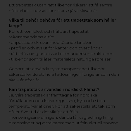
Ett trapetstak utan rätt tillbehör riskerar att få sämre
hållbarhet – oavsett hur stark själva skivan är.
Vilka tillbehör behövs för ett trapetstak som håller
länge?
För ett komplett och hållbart trapetstak
rekommenderas alltid:
• anpassade skruvar med tätande brickor
• profiler och avslut för kanter och övergångar
• rätt infästning anpassad efter underkonstruktionen
• tillbehör som tillåter materialets naturliga rörelser
Genom att använda systemanpassade tillbehör
säkerställer du att hela taklösningen fungerar som den
ska – år efter år.
Kan trapetstak användas i nordiskt klimat?
Ja. Våra trapetstak är framtagna för nordiska
förhållanden och klarar regn, snö, kyla och stora
temperaturvariationer. För att säkerställa ett tak som
håller över tid är det viktigt att följa
monteringsanvisningen, där du får vägledning kring
dimensionering av takstommen utifrån aktuell snözon.