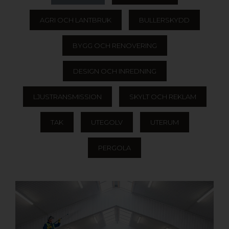
AGRI OCH LANTBRUK
BULLERSKYDD
BYGG OCH RENOVERING
DESIGN OCH INREDNING
LJUSTRANSMISSION
SKYLT OCH REKLAM
TAK
UTEGOLV
UTERUM
PERGOLA