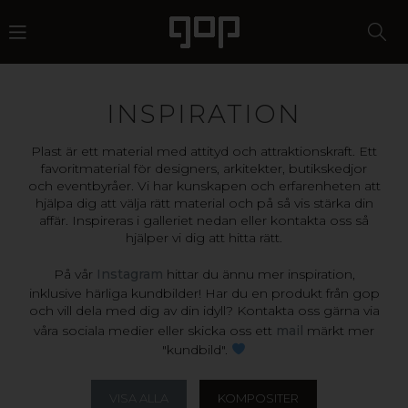
INSPIRATION
Plast är ett material med attityd och attraktionskraft. Ett
favoritmaterial för designers, arkitekter, butikskedjor
och eventbyråer. Vi har kunskapen och erfarenheten att
hjälpa dig att välja rätt material och på så vis stärka din
affär. Inspireras i galleriet nedan eller kontakta oss så
hjälper vi dig att hitta rätt.
På vår
Instagram
hittar du ännu mer inspiration,
inklusive härliga kundbilder! Har du en produkt från gop
och vill dela med dig av din idyll? Kontakta oss gärna via
våra sociala medier eller skicka oss ett
mail
märkt mer
"kundbild".
VISA ALLA
KOMPOSITER