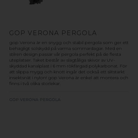
GOP VERONA PERGOLA
gop Verona är en snygg och stabil pergola som ger ett
behagligt solskydd på varma sommardagar. Med en
stilren design passar vår pergola perfekt på de flesta
uteplatser. Taket består av slagtåliga skivor av UV-
skyddad kanalplast i 6 mm rökfärgad polykarbonat. För
att slippa mygg och knott ingår det också ett slitstarkt
insektsnät i nylon! gop Verona är enkel att montera och
finns i två olika storlekar.
GOP VERONA PERGOLA