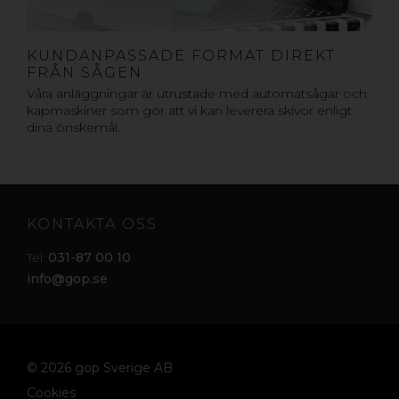
KUNDANPASSADE FORMAT DIREKT
FRÅN SÅGEN
Våra anläggningar är utrustade med automatsågar och
kapmaskiner som gör att vi kan leverera skivor enligt
dina önskemål.
KONTAKTA OSS
031-87 00 10
Tel:
info@gop.se
© 2026 gop Sverige AB
Cookies