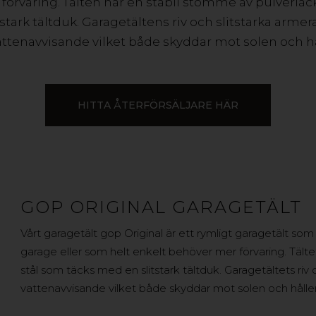
förvaring. Tälten har en stabil stomme av pulverlac
stark tältduk. Garagetältens riv och slitstarka armer
tenavvisande vilket både skyddar mot solen och hå
HITTA ÅTERFÖRSÄLJARE HÄR
GOP ORIGINAL GARAGETÄLT
Vårt garagetält gop Original är ett rymligt garagetält som
garage eller som helt enkelt behöver mer förvaring. Tält
stål som täcks med en slitstark tältduk. Garagetältets ri
vattenavvisande vilket både skyddar mot solen och håller