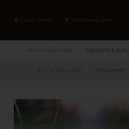
LOGIN STORE
ÅTERFÖRSÄLJARE
BYGG & TRÄDGÅRD
INDUSTRI & REK
BYGG & TRÄDGÅRD
DOKUMENT