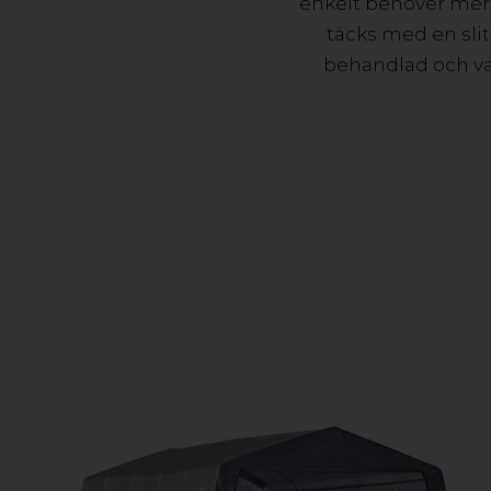
enkelt behöver mer 
täcks med en slit
behandlad och vat