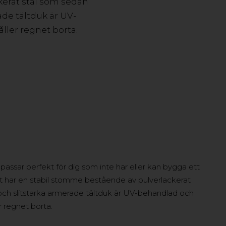
kerat stål som sedan
ade tältduk är UV-
ller regnet borta.
 passar perfekt för dig som inte har eller kan bygga ett
et har en stabil stomme bestående av pulverlackerat
v och slitstarka armerade tältduk är UV-behandlad och
 regnet borta.