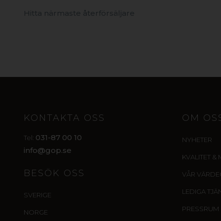
Hitta närmaste återförsäljare
KONTAKTA OSS
OM OS
031-87 00 10
Tel:
NYHETER
info@gop.se
KVALITET & 
BESÖK OSS
VÅR VÄRD
LEDIGA TJÄ
SVERIGE
PRESSRUM
NORGE