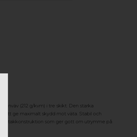
T
enväv (212 g/kvm) i tre skikt. Den starka
 att ge maximalt skydd mot väta. Stabil och
ndad takkonstruktion som ger gott om utrymme på