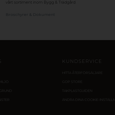
vårt sortiment inom Bygg & Trädgård.
Broschyrer & Dokument
S
KUNDSERVICE
HITTA ÅTERFÖRSÄLJARE
MILJÖ
GOP STORE
EGRUND
TAKPLASTGUIDEN
NSTER
ÄNDRA DINA COOKIE-INSTÄLL