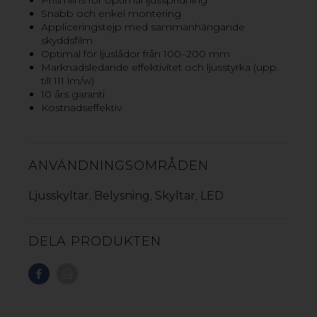
Snabb och enkel montering
VL5 SHO
Appliceringstejp med sammanhängande
skyddsfilm
PRISM 12 MINI
Optimal för ljuslådor från 100–200 mm
Marknadsledande effektivitet och ljusstyrka (upp
PRISM 12
till 111 lm/w)
VL4 HO
10 års garanti
Kostnadseffektiv
VL4
VL4 MINI
SLOANLED PRISM NANO
ANVÄNDNINGSOMRÅDEN
Ljusskyltar
Belysning
Skyltar
LED
,
,
,
DELA PRODUKTEN