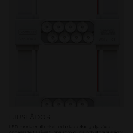
LJUSLÅDOR
LED-moduler till enkel- och dubbelsidiga ljuslådor.
Anpassade till såväl tunna som djupa och stora ljuslådor.