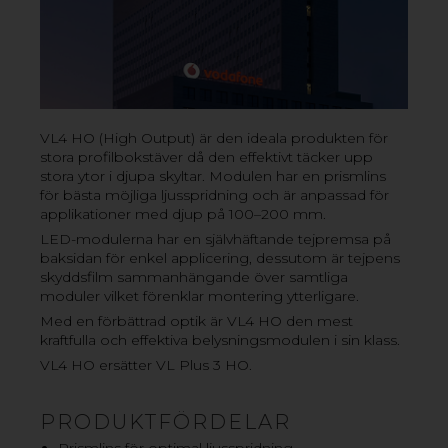
VL4 HO (High Output) är den ideala produkten för
PROFILBOKSTÄVER
stora profilbokstäver då den effektivt täcker upp
stora ytor i djupa skyltar. Modulen har en prismlins
Brett sortiment av LED-belysning särskilt framtagen för
för bästa möjliga ljusspridning och är anpassad för
belysning av både grunda och djupa profilbokstäver.
applikationer med djup på 100–200 mm.
Finns både som LED-strip och i enskilda LED-moduler
LED-modulerna har en självhäftande tejpremsa på
med olika slags kvaliteter och egenskaper.
baksidan för enkel applicering, dessutom är tejpens
skyddsfilm sammanhängande över samtliga
moduler vilket förenklar montering ytterligare.
Med en förbättrad optik är VL4 HO den mest
kraftfulla och effektiva belysningsmodulen i sin klass.
VL5 NANO
VL4 HO ersätter VL Plus 3 HO.
VL5 MINI
VL5 STANDARD
PRODUKTFÖRDELAR
Prismlins för optimal ljusspridning
VL5 HO