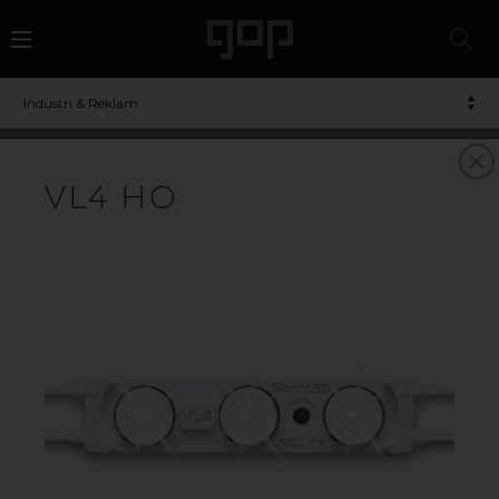
Industri & Reklam
VL4 HO
LED
Högkvalitativ LED-belysning från amerikanska
SloanLED. LED-applikationerna är särskilt utvecklade
för belysning av skyltar, fasadbelysning och annan
grafisk kommunikation. Vi har även ett program för
belysning av bensinstationer utvändigt som invändigt.