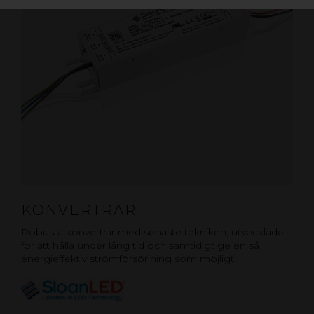
KONVERTRAR
Robusta konvertrar med senaste tekniken, utvecklade
för att hålla under lång tid och samtidigt ge en så
energieffektiv strömförsörjning som möjligt.