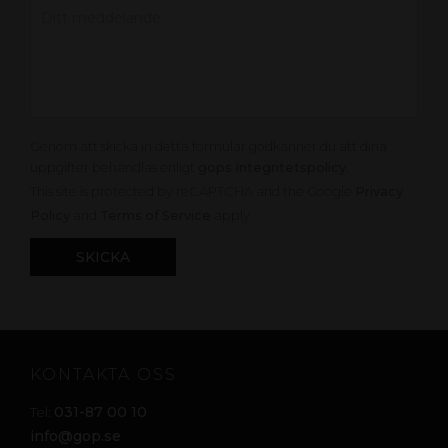
Genom att skicka in detta formulär godkänner du att dina
uppgifter behandlas enligt
gops Integritetspolicy
.
This site is protected by reCAPTCHA and the Google
Privacy
Policy
and
Terms of Service
apply.
KONTAKTA OSS
031-87 00 10
Tel:
info@gop.se