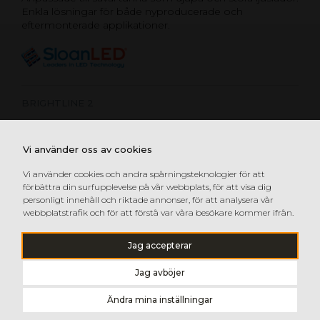
Enkla lösningar för både nyproducerade och
eftermonterade applikationer.
BRIGHTLINE 2
POSTERBOX MINI
Vi använder oss av cookies
POSTERBOX SLIM GEN 2
POSTERBOX 3
Vi använder cookies och andra spårningsteknologier för att
förbättra din surfupplevelse på vår webbplats, för att visa dig
SIGNBOX 3
personligt innehåll och riktade annonser, för att analysera vår
webbplatstrafik och för att förstå var våra besökare kommer ifrån.
Jag accepterar
Jag avböjer
Ändra mina inställningar