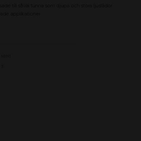
ade till såväl tunna som djupa och stora ljuslådor.
ade applikationer.
MINI
 3