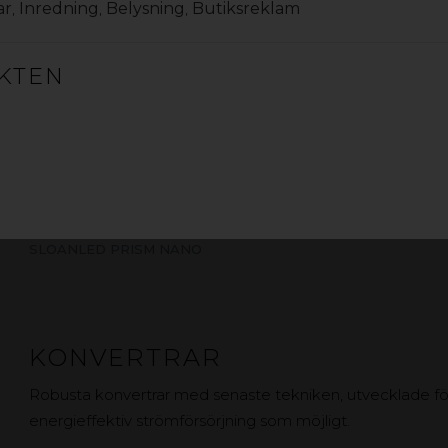
ar
,
Inredning
,
Belysning
,
Butiksreklam
KTEN
VL5 NANO
VL5 MINI
VL5 STANDARD
VL5 HO
VL5 SHO
PRISM 12 MIN
PRISM 12
VL4 HO
VL4
VL4 MINI
SLOANLED PRISM NANO
KONVERTRAR
Robusta konvertrar med senaste tekniken, utvecklade för 
energieffektiv strömförsörjning som möjligt.