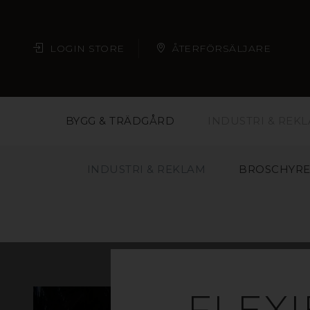
LOGIN STORE
ÅTERFÖRSÄLJARE
BYGG & TRÄDGÅRD
INDUSTRI & REK
INDUSTRI & REKLAM
BROSCHYRE
FLEXI