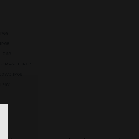
IP68
IP68
 IP68
 COMPACT IP67
60W3 IP68
IP67