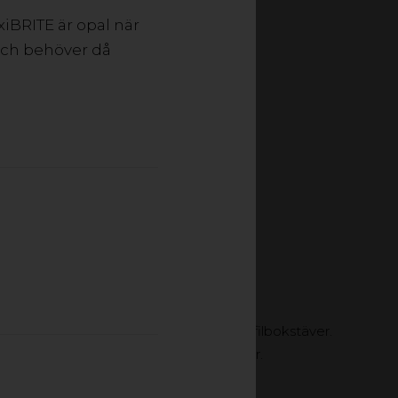
xiBRITE är opal när
onerna är särskilt
 och behöver då
kommunikation. Vi har
m invändigt.
belysning av både grunda och djupa profilbokstäver.
 olika slags kvaliteter och egenskaper.