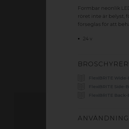
Formbar neonlik LED-
Högkvalitativ LED
röret inte är belyst
utvecklade för belys
förseglas för att behå
även ett pr
24 v
BROSCHYRER
FlexiBRITE Wide
FlexiBRITE Side-
FlexiBRITE Back
ANVÄNDNIN