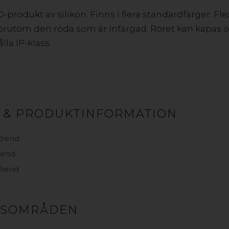
produkt av silikon. Finns i flera standardfärger. Fle
-belysning från amerikanska SloanLED. LED-applikati
, förutom den röda som är infärgad. Röret kan kapas
ning av skyltar, fasadbelysning och annan grafisk 
lla IP-klass.
ogram för belysning av bensinstationer utvändigt so
VILL DU VETA MER? KONTAKTA OSS!
 & PRODUKTINFORMATION
-Bend
Bend
PROFILBOKSTÄVER
-Bend
Brett sortiment av LED-belysning särskilt framtagen för 
Finns både som LED-strip och i enskilda LED-moduler med
GSOMRÅDEN