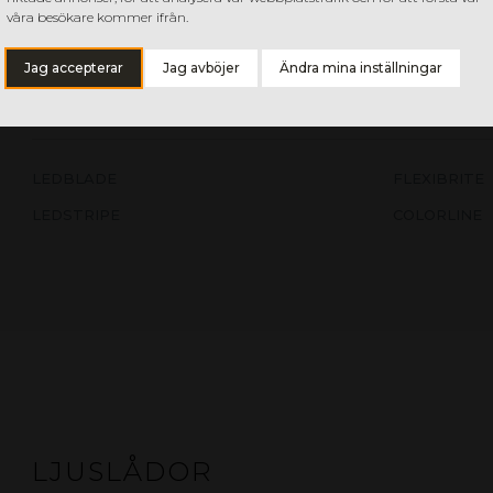
LEDTuber i olika utföranden för kreativa skyltlösningar
våra besökare kommer ifrån.
tub av silikon.
Jag accepterar
Jag avböjer
Ändra mina inställningar
LEDBLADE
FLEXIBRITE
LEDSTRIPE
COLORLINE
LJUSLÅDOR