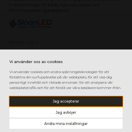
Enkla lösningar för både nyproducerade och
eftermonterade applikationer.
BRIGHTLINE 2
POSTERBOX MINI
Vi använder oss av cookies
POSTERBOX SLIM GEN 2
POSTERBOX 3
Vi använder cookies och andra spårningsteknologier för att
förbättra din surfupplevelse på vår webbplats, för att visa dig
SIGNBOX 3
personligt innehåll och riktade annonser, för att analysera vår
webbplatstrafik och för att förstå var våra besökare kommer ifrån.
Jag accepterar
Jag avböjer
Ändra mina inställningar