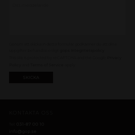
Genom att skicka in detta formulär godkänner du att dina
uppgifter behandlas enligt
gops Integritetspolicy
.
This site is protected by reCAPTCHA and the Google
Privacy
Policy
and
Terms of Service
apply.
KONTAKTA OSS
031-87 00 10
Tel:
info@gop.se