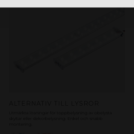
ALTERNATIV TILL LYSRÖR
Utmärkta lösningar för toppbelysning av obelysta
skyltar eller dekorbelysning. Enkel och snabb
montering.