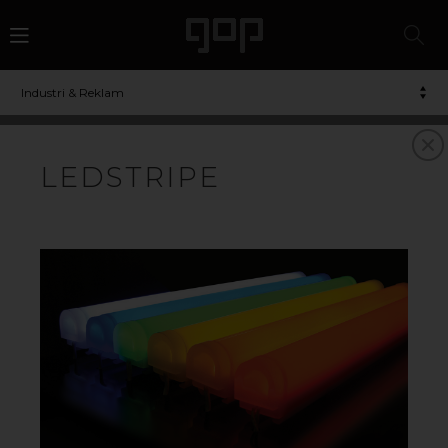
Industri & Reklam
LEDSTRIPE
LED
Högkvalitativ LED-belysning från amerikanska
SloanLED. LED-applikationerna är särskilt utvecklade
för belysning av skyltar, fasadbelysning och annan
grafisk kommunikation. Vi har även ett program för
belysning av bensinstationer utvändigt som invändigt.