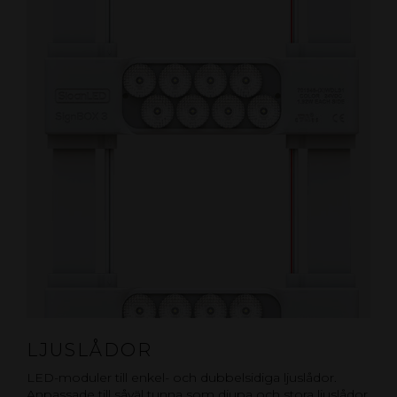
LJUSLÅDOR
LED-moduler till enkel- och dubbelsidiga ljuslådor.
Anpassade till såväl tunna som djupa och stora ljuslådor.