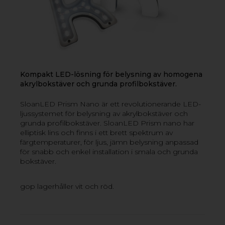
Kompakt LED-lösning för belysning av homogena
PROFILBOKSTÄVER
akrylbokstäver och grunda profilbokstäver.
Brett sortiment av LED-belysning särskilt framtagen för
belysning av både grunda och djupa profilbokstäver.
SloanLED Prism Nano är ett revolutionerande LED-
Finns både som LED-strip och i enskilda LED-moduler
ljussystemet för belysning av akrylbokstäver och
med olika slags kvaliteter och egenskaper.
grunda profilbokstäver. SloanLED Prism nano har
elliptisk lins och finns i ett brett spektrum av
färgtemperaturer, för ljus, jämn belysning anpassad
för snabb och enkel installation i smala och grunda
bokstäver.
VL5 NANO
gop lagerhåller vit och röd.
VL5 MINI
VL5 STANDARD
VL5 HO