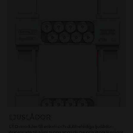
LJUSLÅDOR
LED-moduler till enkel- och dubbelsidiga ljuslådor.
Anpassade till såväl tunna som djupa och stora ljuslådor.