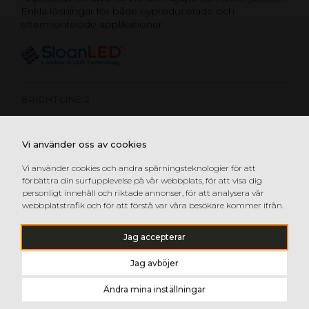
Enkla lösningar för både nyproducerade och
eftermonterade applikationer.
BRIGHTLINE 2
POSTERBOX MINI
Vi använder oss av cookies
POSTERBOX SLIM GEN 2
POSTERBOX 3
Vi använder cookies och andra spårningsteknologier för att
förbättra din surfupplevelse på vår webbplats, för att visa dig
SIGNBOX 3
personligt innehåll och riktade annonser, för att analysera vår
webbplatstrafik och för att förstå var våra besökare kommer ifrån.
Jag accepterar
Jag avböjer
Ändra mina inställningar