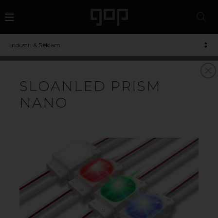
Industri & Reklam
SLOANLED PRISM
NANO
LED
Högkvalitativ LED-belysning från amerikanska
SloanLED. LED-applikationerna är särskilt utvecklade
för belysning av skyltar, fasadbelysning och annan
grafisk kommunikation. Vi har även ett program för
belysning av bensinstationer utvändigt som invändigt.