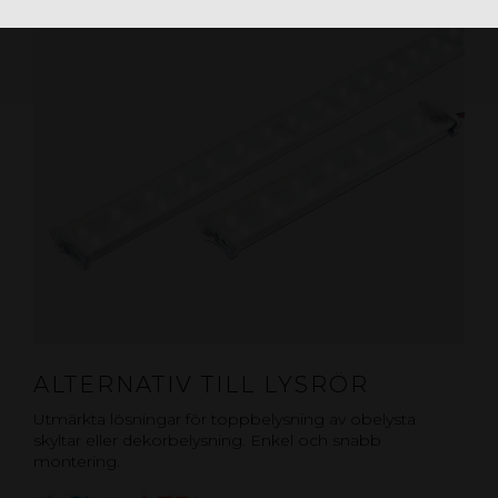
ALTERNATIV TILL LYSRÖR
Utmärkta lösningar för toppbelysning av obelysta
skyltar eller dekorbelysning. Enkel och snabb
montering.