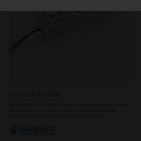
KONVERTRAR
Robusta konvertrar med senaste tekniken, utvecklade
för att hålla under lång tid och samtidigt ge en så
energieffektiv strömförsörjning som möjligt.