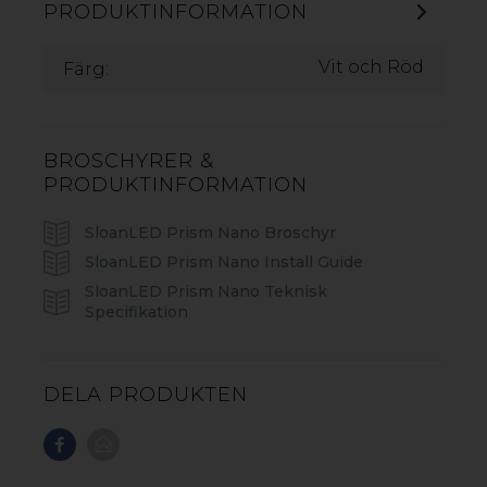
PRODUKTINFORMATION
VL5 SHO
Vit och Röd
Färg:
PRISM 12 MINI
PRISM 12
VL4 HO
BROSCHYRER &
VL4
PRODUKTINFORMATION
VL4 MINI
SloanLED Prism Nano Broschyr
SLOANLED PRISM NANO
SloanLED Prism Nano Install Guide
SloanLED Prism Nano Teknisk
Specifikation
DELA PRODUKTEN