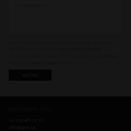
Genom att skicka in detta formulär godkänner du att dina
uppgifter behandlas enligt
gops Integritetspolicy
.
This site is protected by reCAPTCHA and the Google
Privacy
Policy
and
Terms of Service
apply.
KONTAKTA OSS
031-87 00 10
Tel:
info@gop.se