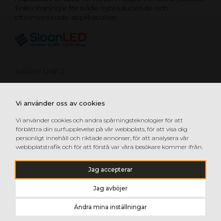
Enkla lösningar för både nyproducerade och
eftermonterade applikationer.
BRIGHTLINE 2
POSTERBOX MINI
Vi använder oss av cookies
POSTERBOX SLIM GEN 2
POSTERBOX 3
Vi använder cookies och andra spårningsteknologier för att
förbättra din surfupplevelse på vår webbplats, för att visa dig
SIGNBOX 3
personligt innehåll och riktade annonser, för att analysera vår
webbplatstrafik och för att förstå var våra besökare kommer ifrån.
Jag accepterar
Jag avböjer
Ändra mina inställningar