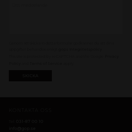
Genom att skicka in detta formulär godkänner du att dina
uppgifter behandlas enligt
gops Integritetspolicy
.
This site is protected by reCAPTCHA and the Google
Privacy
Policy
and
Terms of Service
apply.
KONTAKTA OSS
031-87 00 10
Tel:
info@gop.se