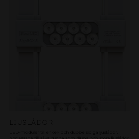
LJUSLÅDOR
LED-moduler till enkel- och dubbelsidiga ljuslådor.
Anpassade till såväl tunna som djupa och stora ljuslådor.