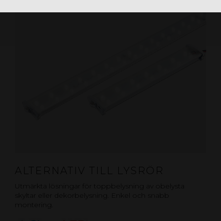
ALTERNATIV TILL LYSRÖR
Utmärkta lösningar för toppbelysning av obelysta
skyltar eller dekorbelysning. Enkel och snabb
montering.