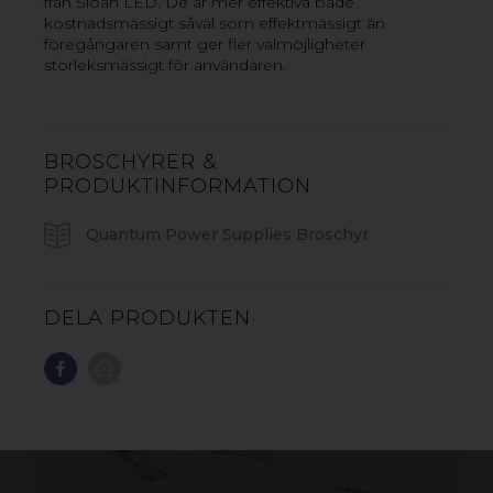
från Sloan LED. De är mer effektiva både
kostnadsmässigt såväl som effektmässigt än
föregångaren samt ger fler valmöjligheter
storleksmässigt för användaren.
VILL DU VETA MER? KONTAKTA OSS!
BROSCHYRER &
PRODUKTINFORMATION
Quantum Power Supplies Broschyr
DELA PRODUKTEN