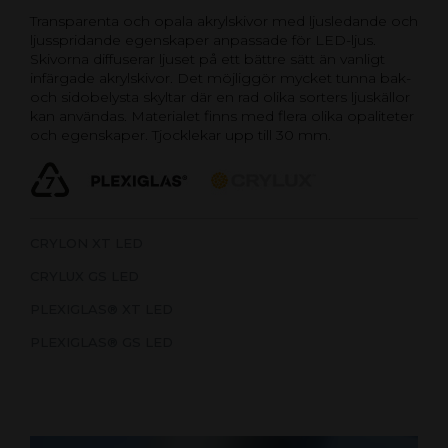
Transparenta och opala akrylskivor med ljusledande och
ljusspridande egenskaper anpassade för LED-ljus.
Skivorna diffuserar ljuset på ett bättre sätt än vanligt
infärgade akrylskivor. Det möjliggör mycket tunna bak-
och sidobelysta skyltar där en rad olika sorters ljuskällor
kan användas. Materialet finns med flera olika opaliteter
och egenskaper. Tjocklekar upp till 30 mm.
CRYLON XT LED
CRYLUX GS LED
PLEXIGLAS® XT LED
PLEXIGLAS® GS LED