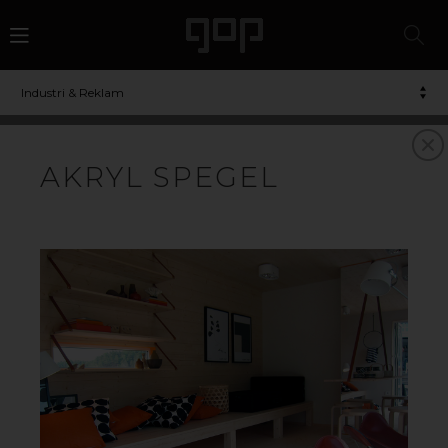
Industri & Reklam
AKRYL/PLEXIGLAS
AKRYL SPEGEL
VAD ÄR AKRYLPLAST?
Akrylplast går ofta under namnet plexiglas och är ett
mångsidigt material som är omtyckt av många tack
vare dess höga transparens, slagtålighet och UV-
stabilitet. Akrylskivor tillverkas på två olika sätt: akryl XT
tillverkas i en extruder och akryl GS gjuts mellan två
glasskivor. I grunden är akrylplast helt färglöst men det
kan infärgas till en oändlig mängd färger. Akryl går att
återvinna.