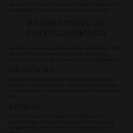
akvarium. Tack vare plexiglasets höga transparens och
slagtålighet är det också ett bra alternativ till glas.
BEARBETNING AV
PLEXIGLASSKIVOR
Akrylskivor av PLEXIGLAS® är enkla att bearbeta. Tänk
på att alltid fästa skivan ordentligt för att undvika
vibrationer. Använd alltid handskar och skyddsglasögon.
HÅLTAGNING
Använd trä- eller metallborr med spetsvinkel 60-90
grader. Undvik att trycka för hårt utan låt borren skära
undan materialet. Hög hastighet förutom vid start och
slut.
KAPNING
Använd fintandad handsåg eller sticksåg utan
pendelrörelse. Vid användning av cirkelsåg, använd
klinga av HSS stål max 40 m/s och tandvinkel 30-40