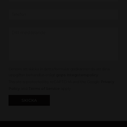
Genom att skicka in detta formulär godkänner du att dina
uppgifter behandlas enligt
gops Integritetspolicy
.
This site is protected by reCAPTCHA and the Google
Privacy
Policy
and
Terms of Service
apply.