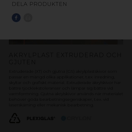
DELA PRODUKTEN
AKRYLPLAST EXTRUDERAD OCH
GJUTEN
Extruderade (XT) och gjutna (GS) akrylplastskivor som
passar en mängd olika applikationer, t.ex. inredning,
skyltar och grafiskt material. Extruderade akrylskivor har
bättre tjocklekstoleranser och lämpar sig bättre vid
varmformning. Gjutna akrylskivor används när materialet
behöver goda bearbetningsegenskaper, t.ex. vid
laserskärning eller mekanisk bearbetning.