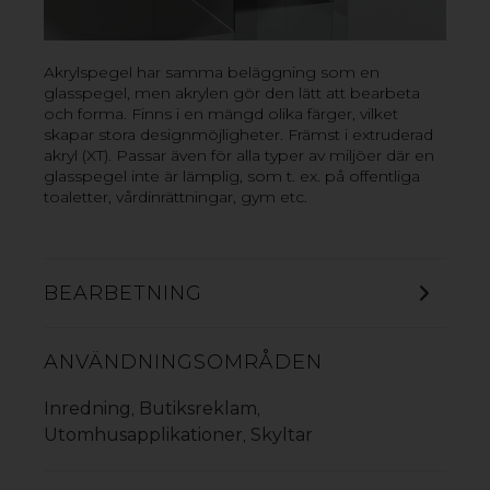
› Mångsidigt material som är lätt att bearbeta
› Hög slagtålighet och UV-stabilitet
Akrylspegel har samma beläggning som en
glasspegel, men akrylen gör den lätt att bearbeta
VILL DU VETA MER? KONTAKTA OSS!
och forma. Finns i en mängd olika färger, vilket
skapar stora designmöjligheter. Främst i extruderad
akryl (XT). Passar även för alla typer av miljöer där en
glasspegel inte är lämplig, som t. ex. på offentliga
toaletter, vårdinrättningar, gym etc.
BEARBETNING
ANVÄNDNINGSOMRÅDEN
Inredning
Butiksreklam
,
,
Utomhusapplikationer
Skyltar
,