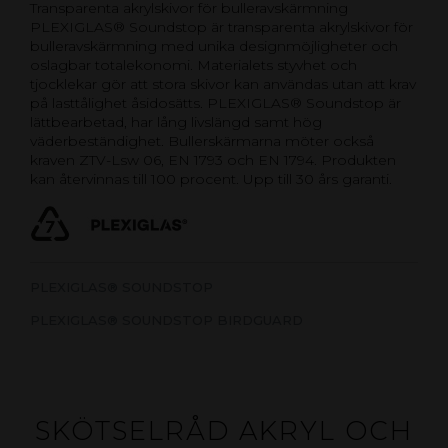
Transparenta akrylskivor för bulleravskärmning
PLEXIGLAS® Soundstop är transparenta akrylskivor för
bulleravskärmning med unika designmöjligheter och
oslagbar totalekonomi. Materialets styvhet och
tjocklekar gör att stora skivor kan användas utan att krav
på lasttålighet åsidosätts. PLEXIGLAS® Soundstop är
lättbearbetad, har lång livslängd samt hög
väderbeständighet. Bullerskärmarna möter också
kraven ZTV-Lsw 06, EN 1793 och EN 1794. Produkten
kan återvinnas till 100 procent. Upp till 30 års garanti.
PLEXIGLAS® SOUNDSTOP
PLEXIGLAS® SOUNDSTOP BIRDGUARD
SKÖTSELRÅD AKRYL OCH