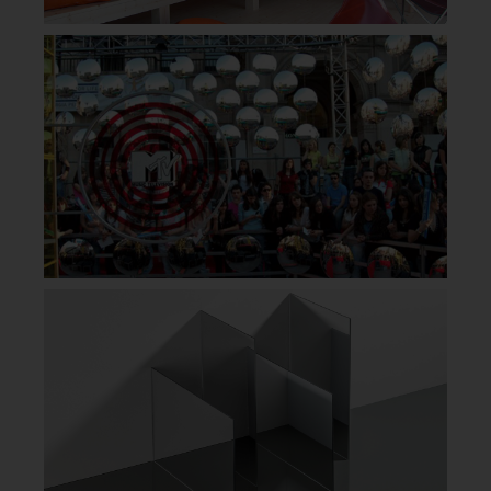
PLEXIGLAS® –
TILLVERKAS AV
AKRYLPLAST
Plexiglas och akrylplast är egentligen samma sak, men
varumärket PLEXIGLAS® har vuxit sig så starkt att
många kallar akrylplast eller plastskivor för just Plexiglas.
Produktionen av PLEXIGLAS® sker från den tyska
producenten Röhm. gop och Röhm har ett samarbete
sedan lång tid tillbaka, där gop har distributionsrätt i
Sverige för varumärket PLEXIGLAS®. gop lagerhåller
och distribuerar akrylskivor i PLEXIGLAS® till en mängd
olika branscher.
FÖRDELAR MED
PLEXIGLAS/AKRYL
› Akrylskivor och PLEXIGLAS® finns i en mängd olika
egenskaper och utföranden
› Hög transparens och optisk klarhet
› Akrylskivor finns med ljusledande egenskaper –
perfekt för skyltmaterial och belysning