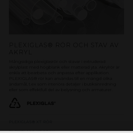
PLEXIGLAS® RÖR OCH STAV AV
AKRYL
Mångsidiga plexiglasrör och stavar i extruderad
akrylplast med högblank eller matterad yta. Akrylrör är
enkla att bearbeta och anpassa efter applikation.
PLEXIGLAS® rör kan användas till en mängd olika
ändamål, t.ex som interiöra detaljer i butiksinredning
eller som effektfull del av belysning och armaturer.
PLEXIGLAS® XT RÖR
PLEXIGLAS® XT STAV