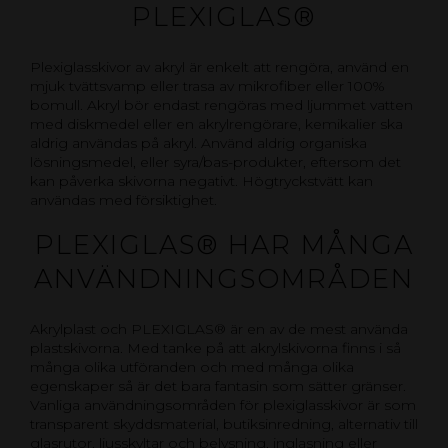
PLEXIGLAS®
Plexiglasskivor av akryl är enkelt att rengöra, använd en
mjuk tvättsvamp eller trasa av mikrofiber eller 100%
bomull. Akryl bör endast rengöras med ljummet vatten
med diskmedel eller en akrylrengörare, kemikalier ska
aldrig användas på akryl. Använd aldrig organiska
lösningsmedel, eller syra/bas-produkter, eftersom det
kan påverka skivorna negativt. Högtryckstvätt kan
användas med försiktighet.
PLEXIGLAS® HAR MÅNGA
ANVÄNDNINGSOMRÅDEN
Akrylplast och PLEXIGLAS® är en av de mest använda
plastskivorna. Med tanke på att akrylskivorna finns i så
många olika utföranden och med många olika
egenskaper så är det bara fantasin som sätter gränser.
Vanliga användningsområden för plexiglasskivor är som
transparent skyddsmaterial, butiksinredning, alternativ till
glasrutor, ljusskyltar och belysning, inglasning eller