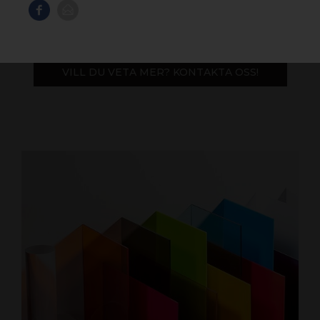
› Mångsidigt material som är lätt att bearbeta
› Hög slagtålighet och UV-stabilitet
VILL DU VETA MER? KONTAKTA OSS!