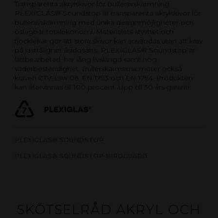
Transparenta akrylskivor för bulleravskärmning
PLEXIGLAS® Soundstop är transparenta akrylskivor för
bulleravskärmning med unika designmöjligheter och
oslagbar totalekonomi. Materialets styvhet och
tjocklekar gör att stora skivor kan användas utan att krav
på lasttålighet åsidosätts. PLEXIGLAS® Soundstop är
lättbearbetad, har lång livslängd samt hög
väderbeständighet. Bullerskärmarna möter också
kraven ZTV-Lsw 06, EN 1793 och EN 1794. Produkten
kan återvinnas till 100 procent. Upp till 30 års garanti.
PLEXIGLAS® SOUNDSTOP
PLEXIGLAS® SOUNDSTOP BIRDGUARD
SKÖTSELRÅD AKRYL OCH