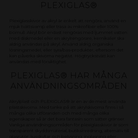
PLEXIGLAS®
Plexiglasskivor av akryl är enkelt att rengöra, använd en
mjuk tvättsvamp eller trasa av mikrofiber eller 100%
bomull. Akryl bör endast rengöras med ljummet vatten
med diskmedel eller en akrylrengörare, kemikalier ska
aldrig användas på akryl. Använd aldrig organiska
lösningsmedel, eller syra/bas-produkter, eftersom det
kan påverka skivorna negativt. Högtryckstvätt kan
användas med försiktighet.
PLEXIGLAS® HAR MÅNGA
ANVÄNDNINGSOMRÅDEN
Akrylplast och PLEXIGLAS® är en av de mest använda
plastskivorna. Med tanke på att akrylskivorna finns i så
många olika utföranden och med många olika
egenskaper så är det bara fantasin som sätter gränser.
Vanliga användningsområden för plexiglasskivor är som
transparent skyddsmaterial, butiksinredning, alternativ till
glasrutor, ljusskyltar och belysning, inglasning eller