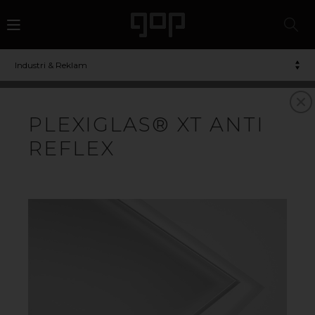
Industri & Reklam
AKRYL/PLEXIGLAS
PLEXIGLAS® XT ANTI
REFLEX
VAD ÄR AKRYLPLAST?
Akrylplast går ofta under namnet plexiglas och är ett
mångsidigt material som är omtyckt av många tack
vare dess höga transparens, slagtålighet och UV-
stabilitet. Akrylskivor tillverkas på två olika sätt: akryl XT
tillverkas i en extruder och akryl GS gjuts mellan två
glasskivor. I grunden är akrylplast helt färglöst men det
kan infärgas till en oändlig mängd färger. Akryl går att
återvinna.