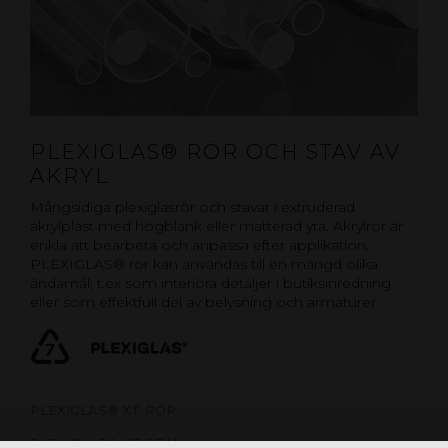
PLEXIGLAS® RÖR OCH STAV AV
AKRYL
Mångsidiga plexiglasrör och stavar i extruderad
akrylplast med högblank eller matterad yta. Akrylrör är
enkla att bearbeta och anpassa efter applikation.
PLEXIGLAS® rör kan användas till en mängd olika
ändamål, t.ex som interiöra detaljer i butiksinredning
eller som effektfull del av belysning och armaturer.
PLEXIGLAS® XT RÖR
PLEXIGLAS® XT STAV