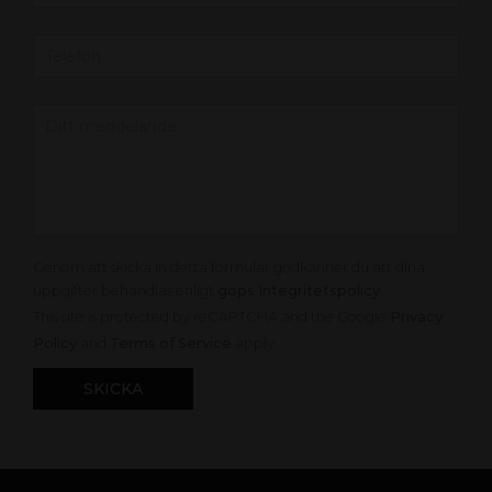
Genom att skicka in detta formulär godkänner du att dina
uppgifter behandlas enligt
gops Integritetspolicy
.
This site is protected by reCAPTCHA and the Google
Privacy
Policy
and
Terms of Service
apply.