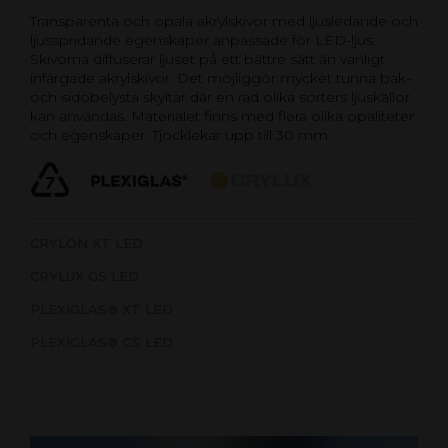
Transparenta och opala akrylskivor med ljusledande och
ljusspridande egenskaper anpassade för LED-ljus.
Skivorna diffuserar ljuset på ett bättre sätt än vanligt
infärgade akrylskivor. Det möjliggör mycket tunna bak-
och sidobelysta skyltar där en rad olika sorters ljuskällor
kan användas. Materialet finns med flera olika opaliteter
och egenskaper. Tjocklekar upp till 30 mm.
CRYLON XT LED
CRYLUX GS LED
PLEXIGLAS® XT LED
PLEXIGLAS® GS LED