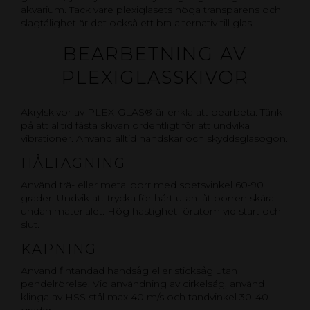
akvarium. Tack vare plexiglasets höga transparens och
slagtålighet är det också ett bra alternativ till glas.
BEARBETNING AV
PLEXIGLASSKIVOR
Akrylskivor av PLEXIGLAS® är enkla att bearbeta. Tänk
på att alltid fästa skivan ordentligt för att undvika
vibrationer. Använd alltid handskar och skyddsglasögon.
HÅLTAGNING
Använd trä- eller metallborr med spetsvinkel 60-90
grader. Undvik att trycka för hårt utan låt borren skära
undan materialet. Hög hastighet förutom vid start och
slut.
KAPNING
Använd fintandad handsåg eller sticksåg utan
pendelrörelse. Vid användning av cirkelsåg, använd
klinga av HSS stål max 40 m/s och tandvinkel 30-40