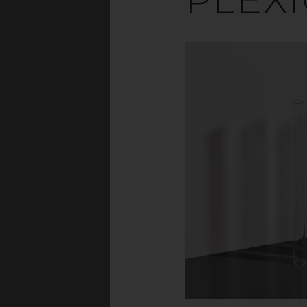
Akrylplast går ofta 
många tack vare dess 
två olika sätt: akryl 
är akrylplast helt 
PLEXIGLAS
Plexiglas och akrylpl
starkt att många
PLEXIGLAS® sker frå