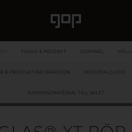
LAM
FASAD & PROJEKT
GOPANEL
HÅLL
R & PRODUKTINFORMATION
MATERIALGUIDE
KAMPANJMATERIAL TILL VALET
KRYL/PLEXIGL
IGLAS® XT RÖR