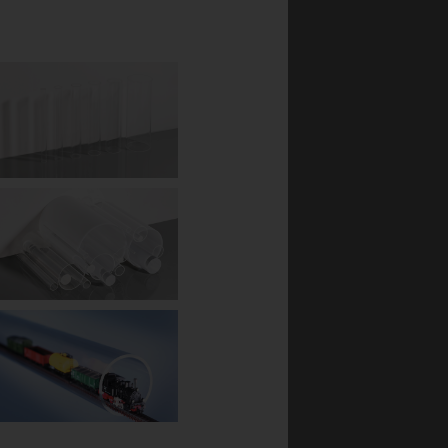
?
ial som är omtyckt av
ylskivor tillverkas på
å glasskivor. I grunden
ärger. Akryl går att
AKRYLPLAST
GLAS® har vuxit sig så
. Produktionen av
 ett samarbete sedan