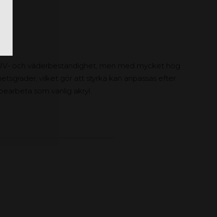
m UV- och väderbeständighet, men med mycket hög
hetsgrader, vilket gör att styrka kan anpassas efter
t bearbeta som vanlig akryl.