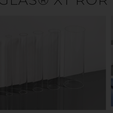
VAD ÄR AKRYLPLAST
under namnet plexiglas och är ett mångsidigt mater
höga transparens, slagtålighet och UV-stabilitet. Akr
XT tillverkas i en extruder och akryl GS gjuts mellan tv
färglöst men det kan infärgas till en oändlig mängd f
återvinna.
® – TILLVERKAS AV 
ast är egentligen samma sak, men varumärket PLEXI
 kallar akrylplast eller plastskivor för just Plexiglas
n den tyska producenten Röhm. gop och Röhm har