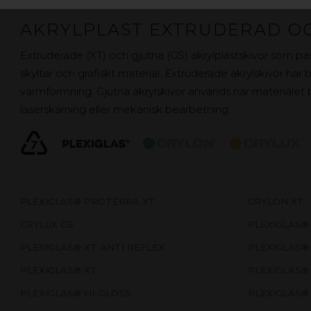
AKRYLPLAST EXTRUDERAD O
Extruderade (XT) och gjutna (GS) akrylplastskivor som pas
skyltar och grafiskt material. Extruderade akrylskivor har 
varmformning. Gjutna akrylskivor används när materialet
laserskärning eller mekanisk bearbetning.
PLEXIGLAS® PROTERRA XT
CRYLON XT
CRYLUX GS
PLEXIGLAS®
PLEXIGLAS® XT ANTI REFLEX
PLEXIGLAS®
PLEXIGLAS® XT
PLEXIGLAS®
PLEXIGLAS® HI-GLOSS
PLEXIGLAS®