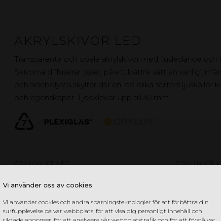
AKRYLSKIVOR LED
Transparenta och opala akrylskivor med ljusledande och 
Skivorna diffuserar ljuset på ett bättre sätt än vanligt i
och sidobelysta skyltar där en rad olika sorters ljuskällor
och egenskaper. Tjocklekar upp till 30 mm.
CRYLON XT LED
CRYLUX GS 
PLEXIGLAS® XT LED
PLEXIGLAS®
Vi använder oss av cookies
Vi använder cookies och andra spårningsteknologier för att förbättra din
surfupplevelse på vår webbplats, för att visa dig personligt innehåll och
riktade annonser, för att analysera vår webbplatstrafik och för att förstå var