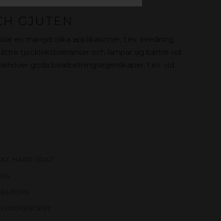
CH GJUTEN
sar en mängd olika applikationer, t.ex. inredning,
bättre tjocklekstoleranser och lämpar sig bättre vid
 behöver goda bearbetningsegenskaper, t.ex. vid
 XT HARD COAT
 GS
 BLOCKS
 FLUORESCENT