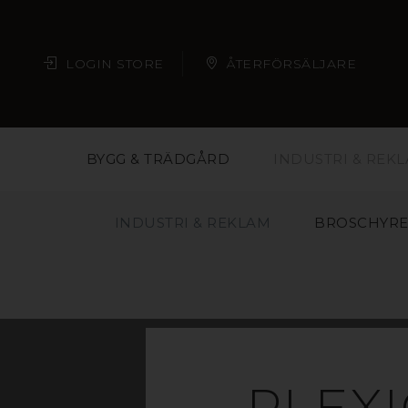
LOGIN STORE
ÅTERFÖRSÄLJARE
BYGG & TRÄDGÅRD
INDUSTRI & REK
INDUSTRI & REKLAM
BROSCHYRE
A
PLEX