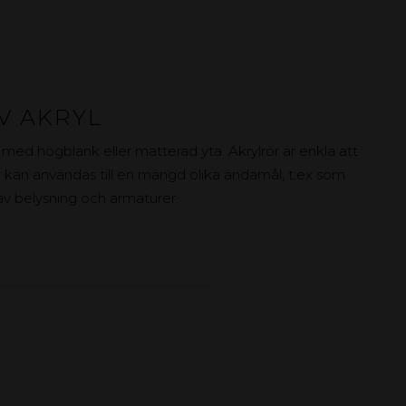
V AKRYL
 med högblank eller matterad yta. Akrylrör är enkla att
 kan användas till en mängd olika ändamål, t.ex som
l av belysning och armaturer.