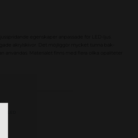
ljusspridande egenskaper anpassade för LED-ljus.
nfärgade akrylskivor. Det möjliggör mycket tunna bak-
 kan användas. Materialet finns med flera olika opaliteter
LED
 GS LED