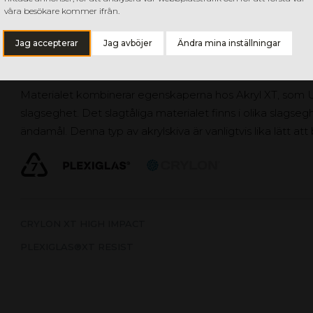
våra besökare kommer ifrån.
Jag accepterar
Jag avböjer
Ändra mina inställningar
AKRYL SLAGSEG
Materialet kombinerar egenskaperna hos Akryl XT, so
slagseghet. Det slagtåliga materialet finns i olika slagseg
ändamål. Denna typ av akrylskiva är vanligtvis lika lätt at
CRYLON XT HIGH IMPACT
PLEXIGLAS®XT RESIST