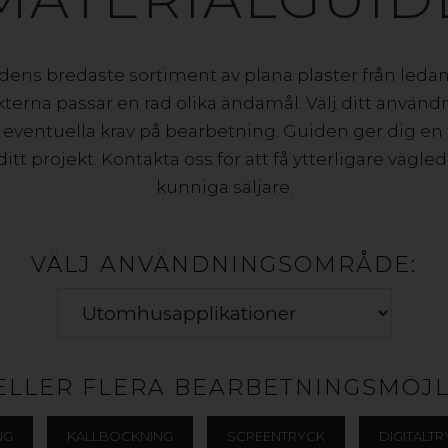
dens bredaste sortiment av plana plaster från led
kterna passar en rad olika ändamål. Välj ditt använd
eventuella krav på bearbetning. Guiden ger dig en 
tt projekt. Kontakta oss för att få ytterligare vägle
kunniga säljare.
VÄLJ ANVÄNDNINGSOMRÅDE:
 ELLER FLERA BEARBETNINGSMÖJL
NG
KALLBOCKNING
SCREENTRYCK
DIGITALT