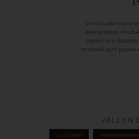
Vi erbjuder markna
leverantörer. Produ
nedan och därefter 
material som passar di
VÄLJ EN
SLAGSEGHET
FRÄSNING/SKÄRNI