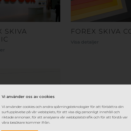
 SKIVA
FOREX SKIVA C
IC
Visa detaljer
jer
Vi använder oss av cookies
Vi använder cookies och andra spårningsteknologier för att förbättra din
surfupplevelse på vår webbplats, för att visa dig personligt innehåll och
riktade annonser, för att analysera vår webbplatstrafik och för att förstå var
våra besökare kommer ifrån.
CEL