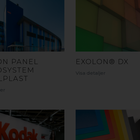
ON PANEL
EXOLON® DX
DSYSTEM
Visa detaljer
LPLAST
jer