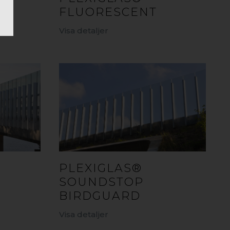
FLUORESCENT
Visa detaljer
PLEXIGLAS®
SOUNDSTOP
BIRDGUARD
Visa detaljer