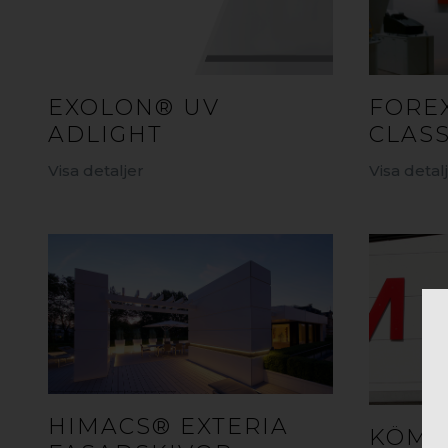
EXOLON® UV
FOREX
ADLIGHT
CLASS
Visa detaljer
Visa detal
HIMACS® EXTERIA
KÖMA