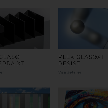
IGLAS®
PLEXIGLAS®XT
ERRA XT
RESIST
jer
Visa detaljer