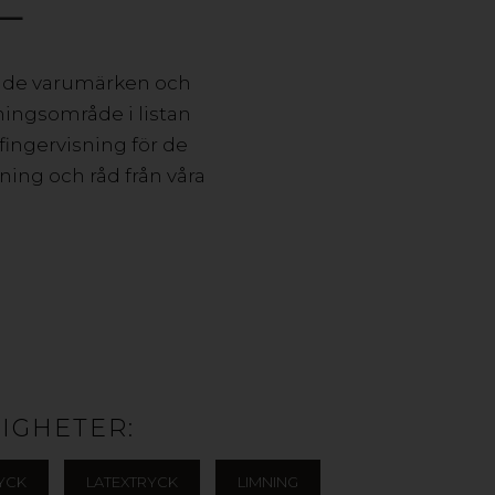
ande varumärken och
ningsområde i listan
fingervisning för de
dning och råd från våra
IGHETER:
RYCK
LATEXTRYCK
LIMNING