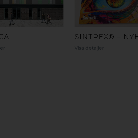
CA
SINTREX® – NY
jer
Visa detaljer