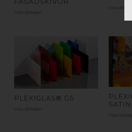
FASADSKIVOR
Visa detal
Visa detaljer
PLEX
PLEXIGLAS® GS
SATIN
Visa detaljer
Visa detal