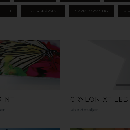
IGHET
LASERSKÄRNING
VARMFORMNING
VA
RINT
CRYLON XT LED
jer
Visa detaljer