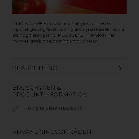
› Mångsidigt material som är lätt att bearbeta
› Hög slagtålighet och UV-stabilitet
PLEXIGLAS® Hi-Gloss är en akrylskiva med en
mycket glansig finish. Den blanka ytan kan liknas vid
VILL DU VETA MER? KONTAKTA OSS!
ett högblankt piano. PLEXIGLAS® Hi-Gloss har
mycket goda bearbetningsmöjligheter.
BEARBETNING
BROSCHYRER &
PRODUKTINFORMATION
Plexiglas Sales Handbook
ANVÄNDNINGSOMRÅDEN