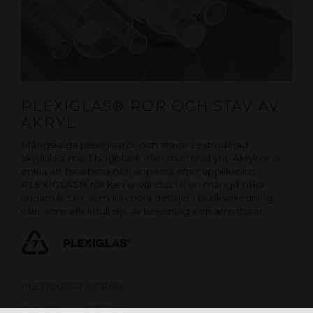
PLEXIGLAS® RÖR OCH STAV AV
AKRYL
Mångsidiga plexiglasrör och stavar i extruderad
akrylplast med högblank eller matterad yta. Akrylrör är
enkla att bearbeta och anpassa efter applikation.
PLEXIGLAS® rör kan användas till en mängd olika
ändamål, t.ex som interiöra detaljer i butiksinredning
eller som effektfull del av belysning och armaturer.
PLEXIGLAS® XT RÖR
PLEXIGLAS® XT STAV