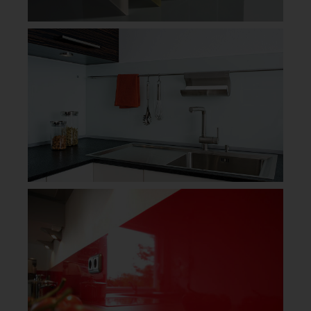
PLEXIGLAS® –
TILLVERKAS AV
AKRYLPLAST
Plexiglas och akrylplast är egentligen samma sak, men
varumärket PLEXIGLAS® har vuxit sig så starkt att
många kallar akrylplast eller plastskivor för just Plexiglas.
Produktionen av PLEXIGLAS® sker från den tyska
producenten Röhm. gop och Röhm har ett samarbete
sedan lång tid tillbaka, där gop har distributionsrätt i
Sverige för varumärket PLEXIGLAS®. gop lagerhåller
och distribuerar akrylskivor i PLEXIGLAS® till en mängd
olika branscher.
FÖRDELAR MED
PLEXIGLAS/AKRYL
› Akrylskivor och PLEXIGLAS® finns i en mängd olika
egenskaper och utföranden
› Hög transparens och optisk klarhet
› Akrylskivor finns med ljusledande egenskaper –
perfekt för skyltmaterial och belysning