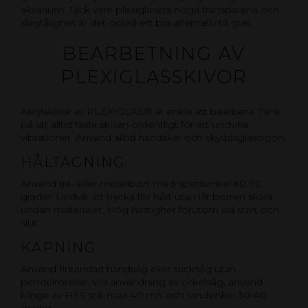
akvarium. Tack vare plexiglasets höga transparens och
slagtålighet är det också ett bra alternativ till glas.
BEARBETNING AV
PLEXIGLASSKIVOR
Akrylskivor av PLEXIGLAS® är enkla att bearbeta. Tänk
på att alltid fästa skivan ordentligt för att undvika
vibrationer. Använd alltid handskar och skyddsglasögon.
HÅLTAGNING
Använd trä- eller metallborr med spetsvinkel 60-90
grader. Undvik att trycka för hårt utan låt borren skära
undan materialet. Hög hastighet förutom vid start och
slut.
KAPNING
Använd fintandad handsåg eller sticksåg utan
pendelrörelse. Vid användning av cirkelsåg, använd
klinga av HSS stål max 40 m/s och tandvinkel 30-40