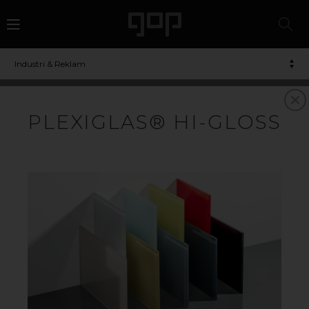
Industri & Reklam
AKRYL/PLEXIGLAS
PLEXIGLAS® HI-GLOSS
VAD ÄR AKRYLPLAST?
Akrylplast går ofta under namnet plexiglas och är ett
mångsidigt material som är omtyckt av många tack
vare dess höga transparens, slagtålighet och UV-
stabilitet. Akrylskivor tillverkas på två olika sätt: akryl XT
tillverkas i en extruder och akryl GS gjuts mellan två
glasskivor. I grunden är akrylplast helt färglöst men det
kan infärgas till en oändlig mängd färger. Akryl går att
återvinna.