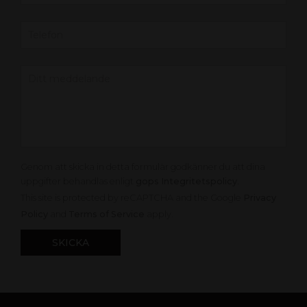
Genom att skicka in detta formulär godkänner du att dina
uppgifter behandlas enligt
gops Integritetspolicy
.
This site is protected by reCAPTCHA and the Google
Privacy
Policy
and
Terms of Service
apply.