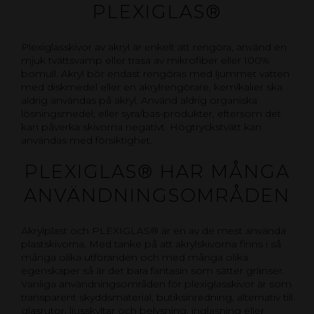
PLEXIGLAS®
Plexiglasskivor av akryl är enkelt att rengöra, använd en
mjuk tvättsvamp eller trasa av mikrofiber eller 100%
bomull. Akryl bör endast rengöras med ljummet vatten
med diskmedel eller en akrylrengörare, kemikalier ska
aldrig användas på akryl. Använd aldrig organiska
lösningsmedel, eller syra/bas-produkter, eftersom det
kan påverka skivorna negativt. Högtryckstvätt kan
användas med försiktighet.
PLEXIGLAS® HAR MÅNGA
ANVÄNDNINGSOMRÅDEN
Akrylplast och PLEXIGLAS® är en av de mest använda
plastskivorna. Med tanke på att akrylskivorna finns i så
många olika utföranden och med många olika
egenskaper så är det bara fantasin som sätter gränser.
Vanliga användningsområden för plexiglasskivor är som
transparent skyddsmaterial, butiksinredning, alternativ till
glasrutor, ljusskyltar och belysning, inglasning eller