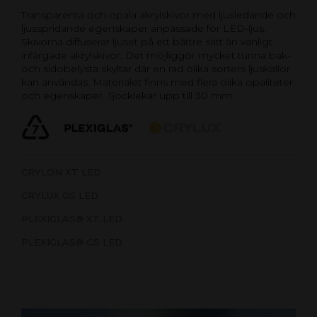
Transparenta och opala akrylskivor med ljusledande och
ljusspridande egenskaper anpassade för LED-ljus.
Skivorna diffuserar ljuset på ett bättre sätt än vanligt
infärgade akrylskivor. Det möjliggör mycket tunna bak-
och sidobelysta skyltar där en rad olika sorters ljuskällor
kan användas. Materialet finns med flera olika opaliteter
och egenskaper. Tjocklekar upp till 30 mm.
CRYLON XT LED
CRYLUX GS LED
PLEXIGLAS® XT LED
PLEXIGLAS® GS LED