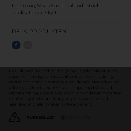
Inredning
Skyddsmaterial
Industriella
,
,
applikationer
Skyltar
,
DELA PRODUKTEN
AKRYLPLAST EXTRUDERAD OCH
GJUTEN
Extruderade (XT) och gjutna (GS) akrylplastskivor som
passar en mängd olika applikationer, t.ex. inredning,
skyltar och grafiskt material. Extruderade akrylskivor har
bättre tjocklekstoleranser och lämpar sig bättre vid
varmformning. Gjutna akrylskivor används när materialet
behöver goda bearbetningsegenskaper, t.ex. vid
laserskärning eller mekanisk bearbetning.