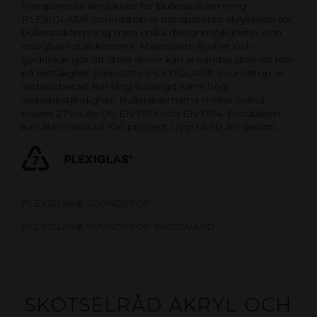
Transparenta akrylskivor för bulleravskärmning
PLEXIGLAS® Soundstop är transparenta akrylskivor för
bulleravskärmning med unika designmöjligheter och
oslagbar totalekonomi. Materialets styvhet och
tjocklekar gör att stora skivor kan användas utan att krav
på lasttålighet åsidosätts. PLEXIGLAS® Soundstop är
lättbearbetad, har lång livslängd samt hög
väderbeständighet. Bullerskärmarna möter också
kraven ZTV-Lsw 06, EN 1793 och EN 1794. Produkten
kan återvinnas till 100 procent. Upp till 30 års garanti.
PLEXIGLAS® SOUNDSTOP
PLEXIGLAS® SOUNDSTOP BIRDGUARD
SKÖTSELRÅD AKRYL OCH