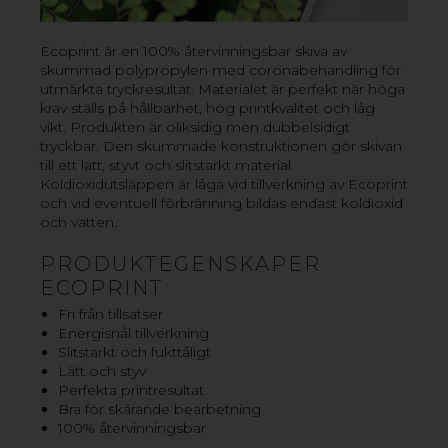
VILL DU VETA MER? KONTAKTA OSS!
Ecoprint är en 100% återvinningsbar skiva av
skummad polypropylen med coronabehandling för
utmärkta tryckresultat. Materialet är perfekt när höga
krav ställs på hållbarhet, hög printkvalitet och låg
vikt. Produkten är oliksidig men dubbelsidigt
tryckbar. Den skummade konstruktionen gör skivan
till ett lätt, styvt och slitstarkt material.
Koldioxidutsläppen är låga vid tillverkning av Ecoprint
och vid eventuell förbränning bildas endast koldioxid
och vatten.
PRODUKTEGENSKAPER
ECOPRINT
Fri från tillsatser
Energisnål tillverkning
Slitstarkt och fukttåligt
Lätt och styv
Perfekta printresultat
Bra för skärande bearbetning
100% återvinningsbar