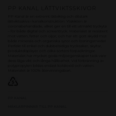
PP KANAL LÄTTVIKTSSKIVOR
PP Kanal är en extremt lättviktig och slitstark
lättviktsskiva i kanalkonstruktion. Ytskikten är
coronabehandlade, vilket ger en till ett utmärkt tryckyta
– för både digital och screentryck. Materialet är resistent
mot vatten, fetter och oljor, och har ett gott skydd mot
både minerala och organiska syror och lösningsmedel.
Perfekt till enkel och dubbelsidiga trycksaker, skyltar,
produktdisplayer och olika sorters förpackningar.
Materialet har mycket goda miljöegenskaper tack vare
dess låga vikt och långa hållbarhet. Vid förbränning av
polypropylen bildas endast koldioxid och vatten.
Materialet är 100% återvinningsbart.
PP KANAL
MÄKLARPINNAR TILL PP KANAL