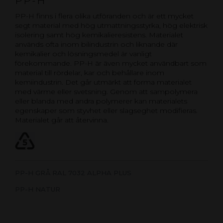
PP-H
PP-H finns i flera olika utföranden och är ett mycket
segt material med hög utmattningsstyrka, hög elektrisk
isolering samt hög kemikalieresistens. Materialet
används ofta inom bilindustrin och liknande där
kemikalier och lösningsmedel är vanligt
förekommande. PP-H är även mycket användbart som
material till rördelar, kar och behållare inom
kemiindustrin. Det går utmärkt att forma materialet
med värme eller svetsning. Genom att sampolymera
eller blanda med andra polymerer kan materialets
egenskaper som styvhet eller slagseghet modifieras.
Materialet går att återvinna.
PP-H GRÅ RAL 7032 ALPHA PLUS
PP-H NATUR