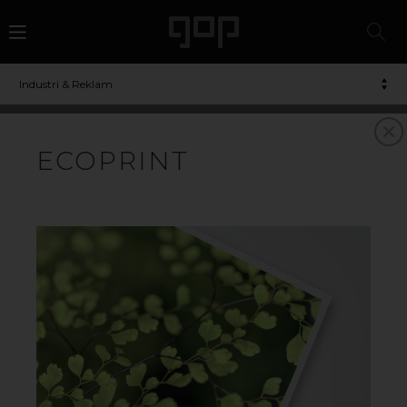
Industri & Reklam
POLYPROPYLEN
ECOPRINT
Polypropylen/PP är en slagtålig plast som i
grundutförandet är klart men som kan infärgas i ett
obegränsat antal färger. PP finns som lättviktsskivor, tex
skummad eller i sandwichkonstruktion och passar bra
för många olika slags printapplikationer samtidigt som
det kan både bigas och stansas. Vid tryck
rekommenderas coronabehandlad yta för bästa
resultat. Materialet går att återvinna.
Vårt breda sortiment av polypropylen är särskilt
utvecklat för att möta marknadens efterfrågan på
hållbara alternativ av material för reklam- och trycksaker.