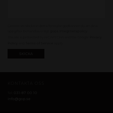
Genom att skicka in detta formulär godkänner du att dina
uppgifter behandlas enligt
gops Integritetspolicy
.
This site is protected by reCAPTCHA and the Google
Privacy
Policy
and
Terms of Service
apply.
KONTAKTA OSS
031-87 00 10
Tel:
info@gop.se