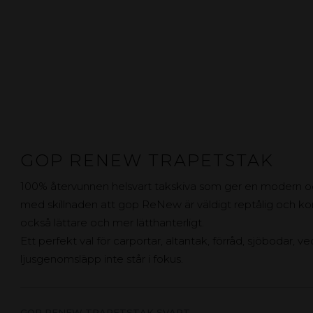
GOP RENEW TRAPETSTAK
100% återvunnen helsvart takskiva som ger en modern och
med skillnaden att gop ReNew är väldigt reptålig och kom
också lättare och mer lätthanterligt.
Ett perfekt val för carportar, altantak, förråd, sjöbodar, v
ljusgenomsläpp inte står i fokus.
GOP RENEW TRAPETSTAK SVART