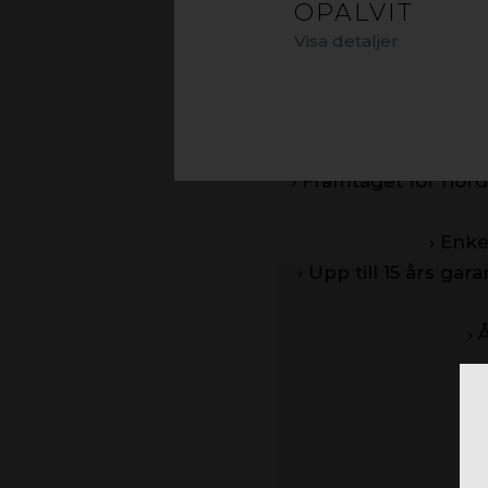
OPALVIT
Visa detaljer
›
Högt lju
› Filtrerar bort UV-st
› Extra sla
› Framtaget för nord
› Enke
› Upp till 15 års garan
› 