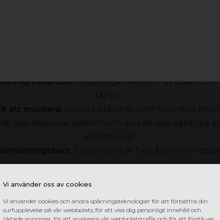
FÖRDELAR MED GOP TRAPETSTAK
sgenomsläpp.
Behagligt ljusgenomsläpp och lätt ko
rålning.
Takplasten gulnar inte och du skyddas från 
gstyrka.
Takskivor med exceptionell slagstyrka och hö
iska förhållanden.
Slagtåliga takskivor av plast och
tål snö.
lt att montera.
Smarta tillbehör som förenklar mont
ti.
gop levererar kvalitet och du kan vara säker på a
vad de lovar.
Återvinningsbart.
Takskivorna är helt återvinningsba
Vi använder oss av cookies
GOP UTETAK KATALOG
Vi använder cookies och andra spårningsteknologier för att förbättra din
surfupplevelse på vår webbplats, för att visa dig personligt innehåll och
riktade annonser, för att analysera vår webbplatstrafik och för att förstå var