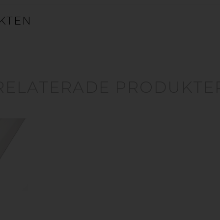
KTEN
RELATERADE PRODUKTE
tt utmärkt val om du vill ha en öppen taklösning me
nen, carporten eller cykelskjulet – men inte ska b
rande egenskaper. Under ett tak av korrugerad plast
tta ute även om det regnar, får skydd från solens U
längre, eftersom plasttaket skyddar dig från daggen.
gsområden. Takplasten fungerar på balkongen, som
xthuset, som ljusgenomsläpp i stallbyggnader och s
te mindre lösning för att skydda mindre ytor eller dö
, så rekommenderar vi att du kollar in våra
produkter