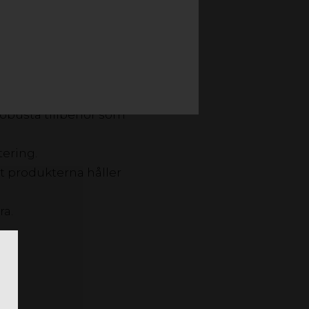
nstruktion.
skadlig UV-strålning.
g kvalitet.
 robusta tillbehör som
ering.
tt produkterna håller
ra.