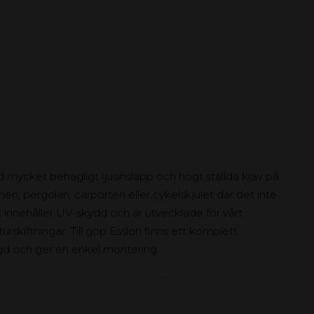
d mycket behagligt ljusinsläpp och högt ställda krav på
anen, pergolan, carporten eller cykelskjulet där det inte
ak innehåller UV-skydd och är utvecklade för vårt
skiftningar. Till gop Esslon finns ett komplett
ngd och ger en enkel montering.