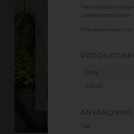
Tätningslist till tra
Skapa en ljus och inbjudande
underkonstruktion.
uteplats med trapetstak i klar eller
rökfärgad takplast. gop Suntuf är
Hitta återförsäljare här
plasttak av polykarbonat i
premiumkvalitet – extremt
slagtåligare än traditionell takplas
PRODUKTINF
och många konkurrerande
material. Maximalt ljusinsläpp och
Färg:
effektivt UV-skydd.
Längd:
LÄS MER
ANVÄNDNIN
Tak