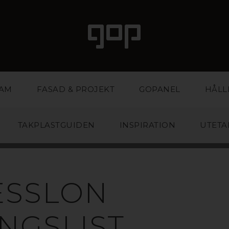
LAM
FASAD & PROJEKT
GOPANEL
HÅLL
TAKPLASTGUIDEN
INSPIRATION
UTETA
RAPETSTAK S
ESSLON
OMBINERAR LJU
NGSLIST