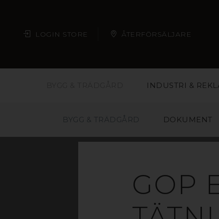
LOGIN STORE
ÅTERFÖRSÄLJARE
BYGG & TRÄDGÅRD
INDUSTRI & REK
BYGG & TRÄDGÅRD
DOKUMENT
T
GOP 
K
TÄTNI