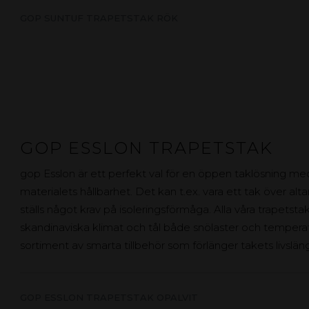
GOP SUNTUF TRAPETSTAK RÖK
GOP ESSLON TRAPETSTAK
gop Esslon är ett perfekt val för en öppen taklösning me
materialets hållbarhet. Det kan t.ex. vara ett tak över alt
ställs något krav på isoleringsförmåga. Alla våra trapetst
skandinaviska klimat och tål både snölaster och temperatur
sortiment av smarta tillbehör som förlänger takets livslä
GOP ESSLON TRAPETSTAK OPALVIT