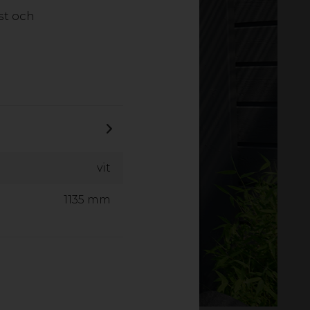
st och
vit
1135 mm