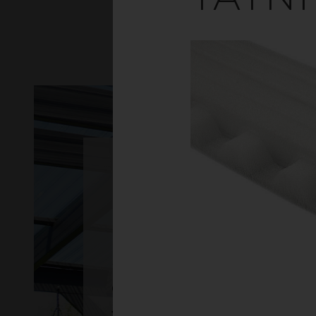
ST
gop Suntuf
Trapetstak &
Korrugerad plast
Släpp in ljuset – med
ett extra starkt
trapetstak