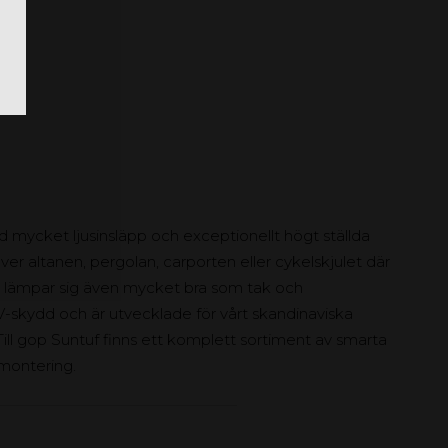
d mycket ljusinsläpp och exceptionellt högt ställda
över altanen, pergolan, carporten eller cykelskjulet där
let lämpar sig även mycket bra som tak och
 UV-skydd och är utvecklade för vårt skandinaviska
Till gop Suntuf finns ett komplett sortiment av smarta
 montering.