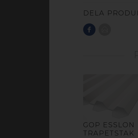
DELA PRODU
Korrugerad plast är e
exempelvis över alta
att taket har isole
sommaren. Du kan si
kvällarna att räcka 
många användnin
uteplatsen eller vä
GOP ESSLON
Letar du efter en li
TRAPETSTAK
väder och vind