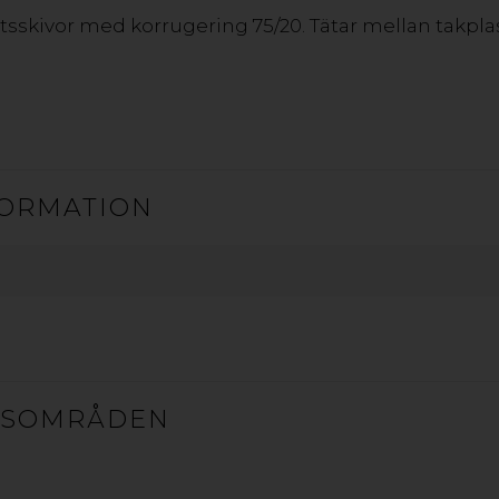
petsskivor med korrugering 75/20. Tätar mellan takpla
t
ORMATION
GSOMRÅDEN