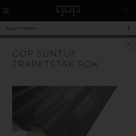
Bygg & Trädgård
TRAPETSTAK SOM
GOP SUNTUF
KOMBINERAR LJUS,
TRAPETSTAK RÖK
STYRKA OCH DESIGN
gop Suntuf
Trapetstak & Korrugerad plast