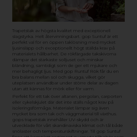
Korrugerad plast är ett utmärkt val om du vill ha en
öppen taklösning med mycket ljusinsläpp – exempelvis
över altanen, carporten eller cykelskjulet – men inte ska
bygga något som kräver att taket har isolerande
Trapetstak av högsta kvalitet med exceptionell
egenskaper. Under ett tak av korrugerad plast kan du
slagstyrka. Helt återvinningsbart. gop Suntuf är ett
njuta mer av sommaren. Du kan sitta ute även om det
perfekt val för en öppen taklösning med mycket
regnar, får skydd från solens UV-strålar och kan få
ljusinsläpp och exceptionellt högt ställda krav på
kvällarna att räcka längre, eftersom plasttaket skyddar
materialets hållbarhet. De rökfärgade takskivorna
dig från daggen. Korrugerad plast har många
dämpar det starkaste solljuset och minskar
användningsområden. Takplasten fungerar på
bländning, samtidigt som de ger ett mjukare och
balkongen, som trapetstak till uteplatsen eller
mer behagligt ljus. Med gop Runtuf Rök får du en
växthuset, som ljusgenomsläpp i stallbyggnader och
bra balans mellan sol och skugga, vilket gör
som innertak i lador.
uteplatsen användbar under större delar av dagen
utan att kännas för mörk eller för varm.
Letar du efter en lite mindre lösning för att skydda
Perfekt för ett tak över altanen, pergolan, carporten
mindre ytor eller dörrar och fönster från väder och vind,
eller cykelskjulet där det inte ställs något krav på
så rekommenderar vi att du kollar in våra
produkter
isoleringsförmåga. Materialet lämpar sig även
inom skärmtak
.
mycket bra som tak och väggmaterial till växthus.
gops trapetstak innehåller UV-skydd och är
FÖRDELAR MED GOP
utvecklade för vårt skandinaviska klimat och tål både
snölaster och temperaturskiftningar. Till gop Suntuf
TRAPETSTAK