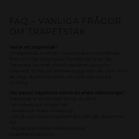
FAQ – VANLIGA FRÅGOR
OM TRAPETSTAK
Vad är ett trapetstak?
Ett trapetstak är ett lätt, slitstarkt tak med profilerad
form som ger hög styrka i förhållande till sin vikt.
Trapetstak används ofta till uteplatser, pergolor,
carportar, förråd och enklare byggnader där man vill ha
ett tåligt skydd mot väder och vind utan krav på
isolering.
När passar trapetstak bättre än andra taklösningar?
Trapetstak är ett utmärkt val när du vill ha:
• ett robust och prisvärt tak
• snabb och enkel montering
• ett tak som släpper igenom ljus eller ger skydd mot
sol
• låg vikt som ställer mindre krav på
underkonstruktionen