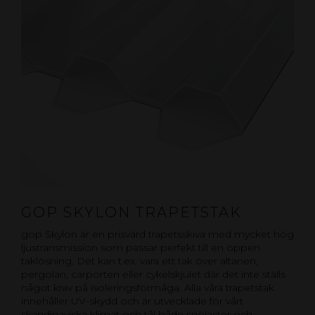
GOP SKYLON TRAPETSTAK
gop Skylon är en prisvärd trapetsskiva med mycket hög
ljustransmission som passar perfekt till en öppen
taklösning. Det kan t.ex. vara ett tak över altanen,
pergolan, carporten eller cykelskjulet där det inte ställs
något krav på isoleringsförmåga. Alla våra trapetstak
innehåller UV-skydd och är utvecklade för vårt
skandinaviska klimat och tål både snölaster och