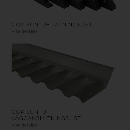
gop Esslon är ett perfekt val för en öppen taklösning
med mycket behagligt ljusinsläpp och högt ställda krav
på materialets hållbarhet. Det kan t.ex. vara ett tak över
altanen, pergolan, carporten eller cykelskjulet där det
inte ställs något krav på isoleringsförmåga. Alla våra
GOP SUNTUF TÄTNINGSLIST
trapetstak innehåller UV-skydd och är utvecklade för
Visa detaljer
vårt skandinaviska klimat och tål både snölaster och
temperaturskiftningar. Till gop Esslon finns ett komplett
sortiment av smarta tillbehör som förlänger takets
livslängd och ger en enkel montering.
GOP ESSLON TRAPETSTAK OPALVIT
GOP SUNTUF
VÄGGANSLUTNINGSLIST
Visa detaljer