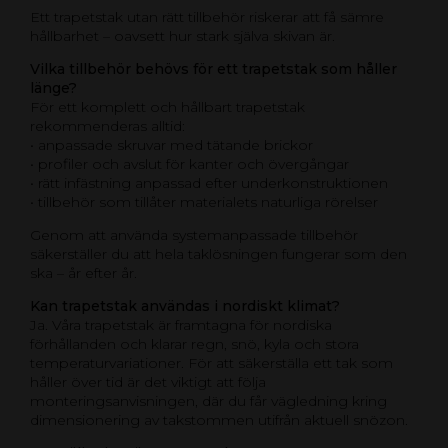
Ett trapetstak utan rätt tillbehör riskerar att få sämre
hållbarhet – oavsett hur stark själva skivan är.
Vilka tillbehör behövs för ett trapetstak som håller
länge?
För ett komplett och hållbart trapetstak
rekommenderas alltid:
• anpassade skruvar med tätande brickor
• profiler och avslut för kanter och övergångar
• rätt infästning anpassad efter underkonstruktionen
• tillbehör som tillåter materialets naturliga rörelser
Genom att använda systemanpassade tillbehör
säkerställer du att hela taklösningen fungerar som den
ska – år efter år.
Kan trapetstak användas i nordiskt klimat?
Ja. Våra trapetstak är framtagna för nordiska
förhållanden och klarar regn, snö, kyla och stora
temperaturvariationer. För att säkerställa ett tak som
håller över tid är det viktigt att följa
monteringsanvisningen, där du får vägledning kring
dimensionering av takstommen utifrån aktuell snözon.