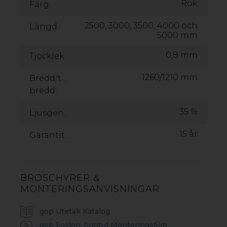
Rök
Färg:
2500, 3000, 3500, 4000 och
Längd:
5000 mm
0,8 mm
Tjocklek:
1260/1210 mm
Bredd/täckande
bredd:
35 %
Ljusgenomsläpp:
15 år
Garantitid:
BROSCHYRER &
MONTERINGSANVISNINGAR
gop Utetak Katalog
gop Esslon, Suntuf Monteringsfilm