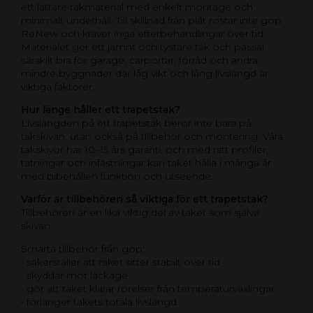
ett lättare takmaterial med enkelt montage och
minimalt underhåll. Till skillnad från plåt rostar inte gop
ReNew och kräver inga efterbehandlingar över tid.
Materialet ger ett jämnt och tystare tak och passar
särskilt bra för garage, carportar, förråd och andra
mindre byggnader där låg vikt och lång livslängd är
viktiga faktorer.
Hur länge håller ett trapetstak?
Livslängden på ett trapetstak beror inte bara på
takskivan, utan också på tillbehör och montering. Våra
takskivor har 10–15 års garanti, och med rätt profiler,
tätningar och infästningar kan taket hålla i många år
med bibehållen funktion och utseende.
Varför är tillbehören så viktiga för ett trapetstak?
Tillbehören är en lika viktig del av taket som själva
skivan.
Smarta tillbehör från gop:
• säkerställer att taket sitter stabilt över tid
• skyddar mot läckage
• gör att taket klarar rörelser från temperaturväxlingar
• förlänger takets totala livslängd