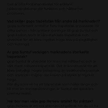
Det är ofta förstahandsvalet för enklare
takkonstruktioner där funktion och hållbarhet
prioriteras.
Vad skiljer gops trapetstak från andra på marknaden?
gops sortiment omfattar flera trapetstak anpassade för
olika behov – från enklare lösningar till gop Suntuf och
gop Esslon, som är våra starkaste trapetstak och
utvecklat för att klara mycket höga krav på slagtålighet
och livslängd.
Är gop Suntuf verkligen marknadens starkaste
trapetstak?
gop Suntuf är utvecklat för maximal hållbarhet och är
vårt mest robusta trapetstak. Det är konstruerat för att
klara betydligt högre belastning än traditionella plasttak
och används i miljöer där kraven på styrka är mycket
höga.
För dig som vill ha ett trapetstak som håller länge och
tål mer än standardlösningar, är Suntuf det självklara
premiumvalet.
När bör man välja gop ReNew istället för plåttak?
gop ReNew är ett bra alternativ till plåttak när du vill ha