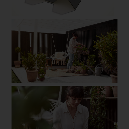
Släpp in ljuset – med ett extra starkt
trapetstak
Skapa en ljus och inbjudande uteplats med
trapetstak i klar eller rökfärgad takplast. gop
Suntuf är plasttak av polykarbonat i
premiumkvalitet – extremt slagtåligare än
traditionell takplast och många
konkurrerande material. Maximalt ljusinsläpp
och effektivt UV-skydd.
LÄS MER