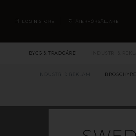
LOGIN STORE
ÅTERFÖRSÄLJARE
BYGG & TRÄDGÅRD
INDUSTRI & REK
INDUSTRI & REKLAM
BROSCHYRE
SWED