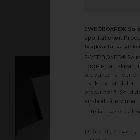
SWEDBOARD® Solid är
applikationer. Prod
högkvalitativa ytski
SWEDBOARD® Solid ti
fördelen att skivan 
produkten är perfek
trycka på. Med det
produkter är Solid de
enkla att återvinna.
Lättviktsskivor av hög
PRODUKTFÖR