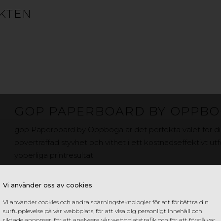
SWEDBOARD® FIBRE
KTEN
SWEDBOARD® FIBRE FR
GOP PAPERBOARD BY OPPB
gop Paperboard by Oppboga är det perfekta valet för dis
oöverträffad styvhet och vithet i ett kostnadseffektivt u
ypperliga printresultat.
Vi använder oss av cookies
Vi använder cookies och andra spårningsteknologier för att förbättra din
surfupplevelse på vår webbplats, för att visa dig personligt innehåll och
riktade annonser, för att analysera vår webbplatstrafik och för att förstå var