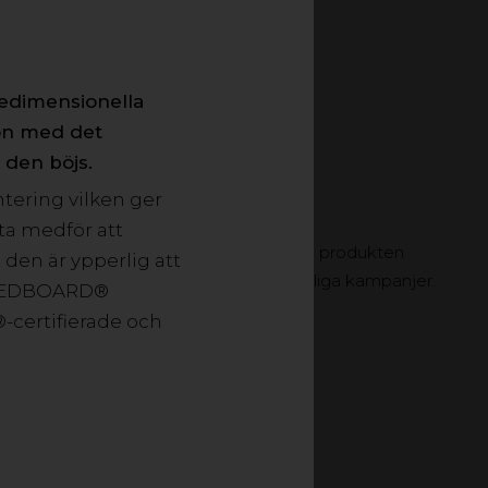
redimensionella
ion med det
 den böjs.
tering vilken ger
tta medför att
cket bra för kampanjskyltning. Eftersom produkten
den är ypperlig att
 till ex. butikskommunikation och tillfälliga kampanjer.
 SWEDBOARD®
yckresultat.
®-certifierade och