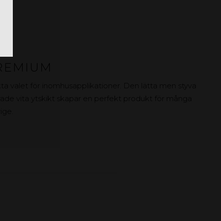
REMIUM
valet för inomhusapplikationer. Den lätta men styva
ade vita ytskikt skapar en perfekt produkt för många
ige.