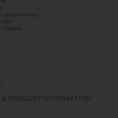
bar
at
DISPA DISPLAYSKIVA
n sprickbildning
bredd
C-C186354)
SWEDBOARD® FIBRE
SWEDBOARD® Fibre tar konceptet pappersskivor till näst
vid 3D-konstruktion och som även ger perfekta printresult
applikationer inom visuell kommunikation. Skivorna är till
G
 & PRODUKTINFORMATION