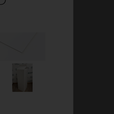
eror på en mängd olika
t att återvinna kan en
g utmärkt för kampanj-
och kan även användas