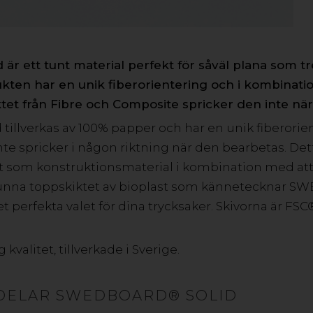
VILL DU VETA MER? KONTAKTA OSS!
 ett tunt material perfekt för såväl plana som t
ukten har en unik fiberorientering och i kombinat
ktet från Fibre och Composite spricker den inte när
llverkas av 100% papper och har en unik fiberorien
DISPA DISPLAYSKIVA
inte spricker i någon riktning när den bearbetas. De
DISPA® Displayskiva tillverkas av papper och passar my
t som konstruktionsmaterial i kombination med att 
återvinns som vanligt pappersavfall lämpar den sig utmärkt
 tunna toppskiktet av bioplast som kännetecknar
DISPA® har låg vikt, håller sig plan och ger ett utmärkt tr
t perfekta valet för dina trycksaker. Skivorna är FSC
 kvalitet, tillverkade i Sverige.
DELAR SWEDBOARD® SOLID
DISPA®RE DISPLAYSKIVA