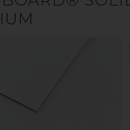
IUM
st till skyltar? Den frågan har inget rakt svar utan b
 du ute efter ett hållbart skyltmaterial som är smidig
skiva vara ett bra alternativ. Pappskivor lämpar si
då materialet återvinns som vanligt pappersavfall, 
utomhus under begränsade tidsperioder.
FÖRDELAR MED PAPPERSSKIVOR
› Utmärkta printresultat
› Lätt att behandla med skärande verktyg
› Perfekt till inomhuskampanjer
› Enkla att återvinna