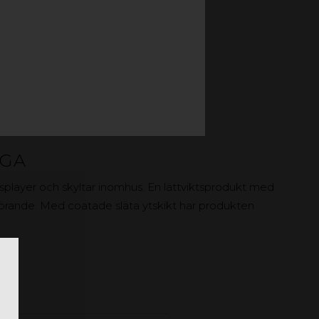
OGA
player och skyltar inomhus. En lättviktsprodukt med
tförande. Med coatade släta ytskikt har produkten