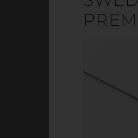
PREM
Vilket material är bä
faktorer och krav. Är
kartong eller pappers
och butiksskyltning 