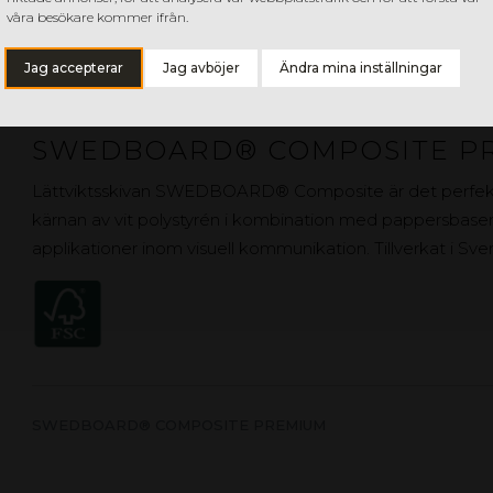
våra besökare kommer ifrån.
GOP PAPERBOARD BY OPPBOGA
Jag accepterar
Jag avböjer
Ändra mina inställningar
SWEDBOARD® COMPOSITE P
Lättviktsskivan SWEDBOARD® Composite är det perfekta 
kärnan av vit polystyrén i kombination med pappersbaser
applikationer inom visuell kommunikation. Tillverkat i Sver
SWEDBOARD® COMPOSITE PREMIUM