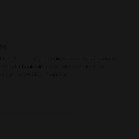
UM
ör såväl plana som tredimensionella applikationer.
 med det högkvalitativa ytskiktet från Fibre och
erige och 100% återvinningsbar.