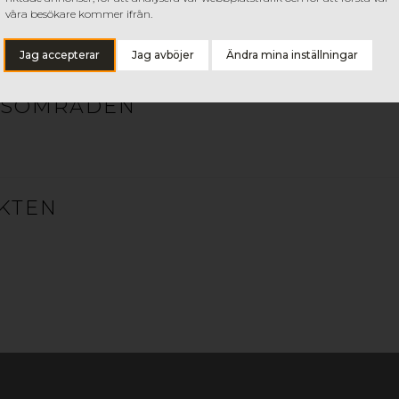
uide EN
våra besökare kommer ifrån.
GOP PAPERBOARD BY OPPBOGA
 Guidelines EN
Jag accepterar
Jag avböjer
Ändra mina inställningar
GSOMRÅDEN
SWEDBOARD® COMPOSITE P
Lättviktsskivan SWEDBOARD® Composite är det perfekta 
kärnan av vit polystyrén i kombination med pappersbaser
applikationer inom visuell kommunikation. Tillverkat i Sver
KTEN
SWEDBOARD® COMPOSITE PREMIUM