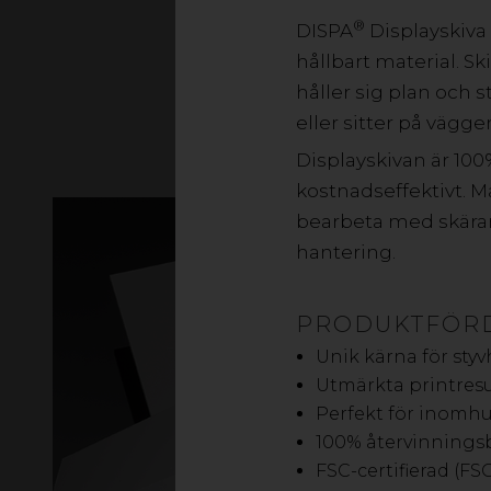
®
DISPA
Displayskiva
hållbart material. S
håller sig plan och 
eller sitter på vägge
Displayskivan är 100
kostnadseffektivt. Ma
bearbeta med skäran
hantering.
PRODUKTFÖRD
Unik kärna för sty
Utmärkta printresu
Perfekt för inomh
100% återvinnings
FSC-certifierad (FS