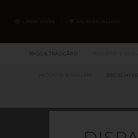
LOGIN STORE
ÅTERFÖRSÄLJARE
BYGG & TRÄDGÅRD
INDUSTRI & REK
INDUSTRI & REKLAM
BROSCHYRE
DISPA