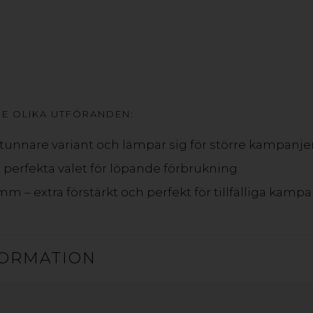
DISPA DISPLAYSKIVA
RE OLIKA UTFÖRANDEN:
SWEDBOARD® FIBRE
tunnare variant och lämpar sig för större kampanjer
 perfekta valet för löpande förbrukning.
SWEDBOARD® Fibre tar konceptet pappersskivor till näst
vid 3D-konstruktion och som även ger perfekta printresult
m – extra förstärkt och perfekt för tillfälliga kam
applikationer inom visuell kommunikation. Skivorna är till
ORMATION