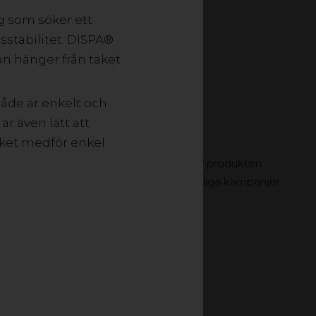
dig som söker ett
sstabilitet. DISPA®
an hänger från taket
både är enkelt och
är även lätt att
lket medför enkel
cket bra för kampanjskyltning. Eftersom produkten
 till ex. butikskommunikation och tillfälliga kampanjer.
yckresultat.