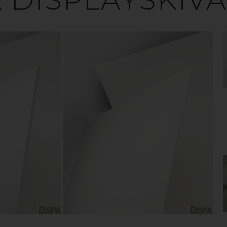
st till skyltar? Den frågan har inget rakt svar utan b
 du ute efter ett hållbart skyltmaterial som är smidig
skiva vara ett bra alternativ. Pappskivor lämpar si
då materialet återvinns som vanligt pappersavfall, 
utomhus under begränsade tidsperioder.
FÖRDELAR MED PAPPERSSKIVOR
› Utmärkta printresultat
› Lätt att behandla med skärande verktyg
› Perfekt till inomhuskampanjer
› Enkla att återvinna