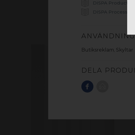
DISPA Product G
DISPA Processing
ANVÄNDNIN
Butiksreklam
,
Skyltar
DELA PRODU