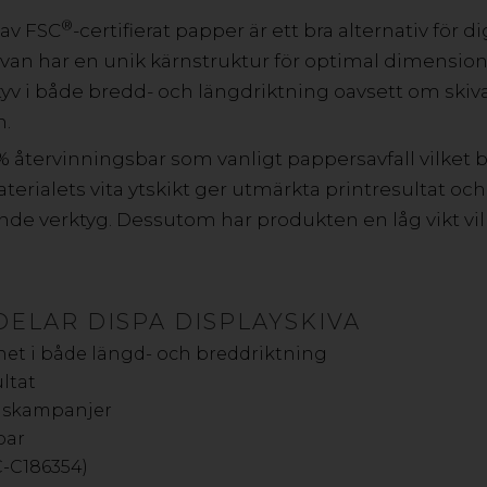
®
 av FSC
-certifierat papper är ett bra alternativ för 
VILL DU VETA MER? KONTAKTA OSS!
kivan har en unik kärnstruktur för optimal dimension
styv i både bredd- och längdriktning oavsett om skiv
n.
% återvinningsbar som vanligt pappersavfall vilket 
terialets vita ytskikt ger utmärkta printresultat och 
DISPA DISPLAYSKIVA
de verktyg. Dessutom har produkten en låg vikt vi
DISPA® Displayskiva tillverkas av papper och passar my
återvinns som vanligt pappersavfall lämpar den sig utmärkt
DISPA® har låg vikt, håller sig plan och ger ett utmärkt tr
ELAR DISPA DISPLAYSKIVA
vhet i både längd- och breddriktning
ltat
uskampanjer
bar
C-C186354)
DISPA®RE DISPLAYSKIVA