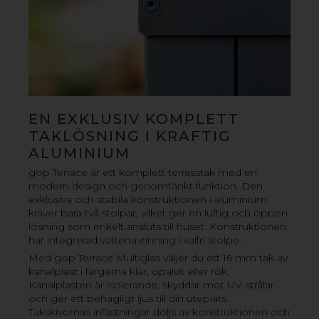
EN EXKLUSIV KOMPLETT
TAKLÖSNING I KRAFTIG
ALUMINIUM
gop Terrace är ett komplett terrasstak med en
modern design och genomtänkt funktion. Den
exklusiva och stabila konstruktionen i aluminium
kräver bara två stolpar, vilket ger en luftig och öppen
lösning som enkelt ansluts till huset. Konstruktionen
har integrerad vattenavrinning i valfri stolpe.
GOP OLYMPIA ALTANTAK
Med gop Terrace Multiglas väljer du ett 16 mm tak av
kanalplast i färgerna klar, opalvit eller rök.
Komplett altantak med kanalplasttak och stomme av
Kanalplasten är isolerande, skyddar mot UV-strålar
pulverlackerat aluminium. Snabb och enkelt gör-det-
och ger ett behagligt ljus till din uteplats.
själv montering och minimalt underhåll. Takskivor av
Takskivornas infästningar döljs av konstruktionen och
slagtålig 16 mm polykarbonat med kanalkonstruktion