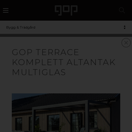
Bygg & Trädgård
GOP TERRACE
KOMPLETT ALTANTAK
MULTIGLAS
KOMPLETTA ALTANTAK
Stilren design och genomtänkt funktion. Med
kompletta altantak från gop är det enkelt att skapa en
ljus och härlig uteplats med skydd mot solens UV-
strålar. Med den kompletta byggsatsen kan du snabbt
bygga ett slagtåligt tak med högt ljusgenomsläpp till