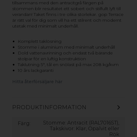
tillsammans med den antracitgrå färgen på
och 100 % UV-skydd. Robust rostbeständig
stommen blir resultatet ett sobert och stilfullt lyft till
pulverlackerad aluminumkonstruktion (8 x 8 cm
verandan! Taket finns i tre olika storlekar. gop Terrace
aluminiumstommar) med galvaniserade stålbeslag.
är rätt val för dig som vill ha ett stilrent och modernt
Taket ger ett behagligt ljusinsläpp och har inbyggda
utetak med minimalt underhåll.
rännor som leder bort regnvatten. Anpassa gop
Olympia efter dina behov genom att ändra det
justerbara takets höjd och de flyttbara stolparna. gop
Komplett taklösning
Olympia finns tillgänglig i grå och vit stomme samt i
Stomme i aluminium med minimalt underhåll
flera olika längder.
Dold vattenavrinning och endast två bärande
stolpar för en luftig konstruktion
Taklutning 5°, tål en snölast på max 208 kg/kvm
GOP OLYMPIA ALTANTAK
10 års lackgaranti
Hitta återförsäljare här
PRODUKTINFORMATION
Stomme: Antracit (RAL7016ST),
Färg:
Takskivor: Klar, Opalvit eller
Rök