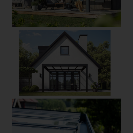
exempelvis altanen, uteplatsen eller som carport.
Om du är i behov av en mindre lösning för entrén och
främst behöver skydda dörrar och fönster så
rekommenderar vi att
kolla in vårt sortiment av
entrétak
.
I vårt breda sortiment av plasttak finns även
trapetstak
som bidrar till en öppen taklösning med mycket
ljusinsläpp – snabb och enkel montering precis som
våra kompletta altantak.
GOP UTETAK KATALOG
HITTA ÅTERFÖRSÄLJARE HÄR