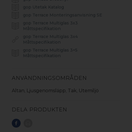
med galvaniserade stålbeslag. gop Feria är enkelt att
gop Utetak Katalog
montera då taksivorna klickas fast i profilerna. Taket ger
ett behagligt ljusinsläpp och har inbyggda rännor som
gop Terrace Monteringsanvisning SE
leder bort regnvatten. Taket kräver minimalt underhåll.
gop Terrace Multiglas 3x3
Måttspecifikation
GOP FERIA ALTANTAK
gop Terrace Multiglas 3x4
Måttspecifikation
gop Terrace Multiglas 3×5
Måttspecifikation
ANVÄNDNINGSOMRÅDEN
Altan
Ljusgenomsläpp
Tak
Utemiljö
,
,
,
DELA PRODUKTEN