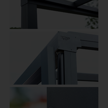
GOP TERRACE ALTANTAK
gop Terrace är ett exklusivt terrasstak med en modern
design och genomtänkt funktion. Den stilrena och
stabila konstruktionen i underhållsfritt aluminium kräver
bara två stolpar, vilket ger en luftig och öppen lösning
som enkelt ansluts till huset. Vattnet leds bort genom
integrerade kanaler i valfri stolpe. Som tak väljer du
mellan glasklara takskivor gop Skyroof eller vår
kanalplast gop Multiglas. gop Terrace finns i tre olika
storlekar och är rätt val för dig som vill ha ett exklusivt,
komplett altantak med en färdig konstruktion.
GOP TERRACE KOMPLETT ALTANTAK MULTIGLAS
GOP TERRACE KOMPLETT ALTANTAK SKYROOF