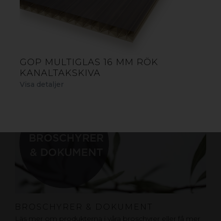
ÅTERFÖRSÄLJARE BYGG & TRÄDGÅRD
Hos våra återförsäljare hittar du vårt sortiment av
kanaltak, korrugerad plast, träkomposit och andra
produkter för ett skönare uteliv.
Hitta närmaste återförsäljare
GOP MULTIGLAS 16 MM RÖK
KANALTAKSKIVA
Visa detaljer
BROSCHYRER & DOKUMENT
Läs mer om produkterna i våra broschyrer eller få mer