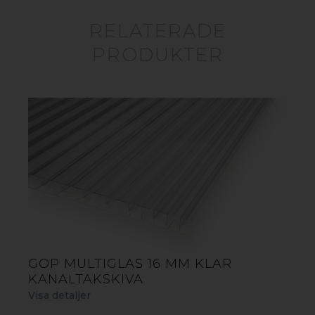
RELATERADE
PRODUKTER
GOP SIDOVÄGG FERIA/OLYMPIA
Stäng ute störande ljud och skapa en vindstilla plats
under ditt altantak med en transparent sidovägg.
Sidoväggen är både smart och praktisk då den enkelt
installeras på valfri sida av ditt altantak för att skapa det
perfekta vindskyddet. Väggen är av slagtålig akryl och
håller mycket hög kvalitet. Stommen är tillverkad av
rostbeständig aluminium som kombinerat med en
slagtålig akrylskiva blockerar 100% av de skadliga UV-
strålarna. Väggen finns som vit eller grå och passar våra
GOP MULTIGLAS 16 MM KLAR
altantak Feria och Olympia med ett djup på 2950 mm.
KANALTAKSKIVA
Visa detaljer
GOP SIDOVÄGG FERIA/OLYMPIA