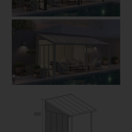
exempelvis altanen, uteplatsen eller som carport.
Om du är i behov av en mindre lösning för entrén och
främst behöver skydda dörrar och fönster så
rekommenderar vi att
kolla in vårt sortiment av
entrétak
.
I vårt breda sortiment av plasttak finns även
trapetstak
som bidrar till en öppen taklösning med mycket
ljusinsläpp – snabb och enkel montering precis som
våra kompletta altantak.
GOP UTETAK KATALOG
HITTA ÅTERFÖRSÄLJARE HÄR