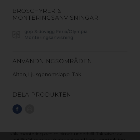
BROSCHYRER &
MONTERINGSANVISNINGAR
gop Sidovägg Feria/Olympia
Monteringsanvisning
ANVÄNDNINGSOMRÅDEN
Altan
Ljusgenomsläpp
Tak
,
,
DELA PRODUKTEN
GOP OLYMPIA ALTANTAK
Komplett altantak med kanalplasttak och stomme av
pulverlackerat aluminium. Snabb och enkelt gör-det-
själv montering och minimalt underhåll. Takskivor av
slagtålig 16 mm polykarbonat med kanalkonstruktion