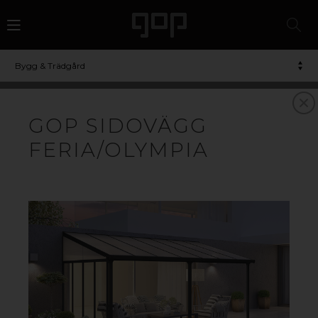
Bygg & Trädgård
GOP SIDOVÄGG
FERIA/OLYMPIA
KOMPLETTA ALTANTAK
Stilren design och genomtänkt funktion. Med
kompletta altantak från gop är det enkelt att skapa en
ljus och härlig uteplats med skydd mot solens UV-
strålar. Med den kompletta byggsatsen kan du snabbt
bygga ett slagtåligt tak med högt ljusgenomsläpp till