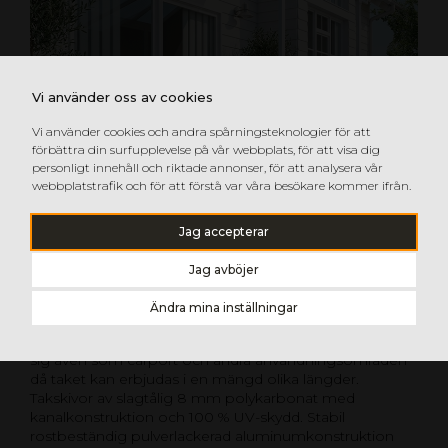
Vi använder oss av cookies
Vi använder cookies och andra spårningsteknologier för att
förbättra din surfupplevelse på vår webbplats, för att visa dig
personligt innehåll och riktade annonser, för att analysera vår
webbplatstrafik och för att förstå var våra besökare kommer ifrån.
Jag accepterar
Jag avböjer
GOP FERIA ALTANTAK
Ändra mina inställningar
Stilrent och komplett altantak i elegant design som
passar till de flesta altaner och uteplatser och tillämpar
sig även som carport och andra användningsområden
då taket kan erbjudas i en mängd olika längder.
Takskivor av slagtålig 8 mm polykarbonat med
kanalkonstruktion och 100 % UV-skydd. Stabil
rostbeständig pulverlackerad aluminumkonstruktion