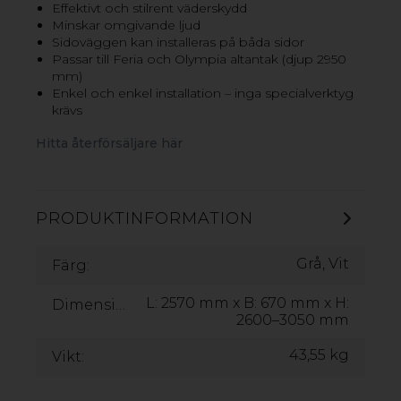
GOP TERRACE ALTANTAK
Effektivt och stilrent väderskydd
Minskar omgivande ljud
gop Terrace är ett exklusivt terrasstak med en modern
Sidoväggen kan installeras på båda sidor
design och genomtänkt funktion. Den stilrena och
Passar till Feria och Olympia altantak (djup 2950
stabila konstruktionen i underhållsfritt aluminium kräver
mm)
bara två stolpar, vilket ger en luftig och öppen lösning
Enkel och enkel installation – inga specialverktyg
som enkelt ansluts till huset. Vattnet leds bort genom
krävs
integrerade kanaler i valfri stolpe. Som tak väljer du
mellan glasklara takskivor gop Skyroof eller vår
Hitta återförsäljare här
kanalplast gop Multiglas. gop Terrace finns i tre olika
storlekar och är rätt val för dig som vill ha ett exklusivt,
komplett altantak med en färdig konstruktion.
PRODUKTINFORMATION
GOP TERRACE KOMPLETT ALTANTAK MULTIGLAS
GOP TERRACE KOMPLETT ALTANTAK SKYROOF
Grå, Vit
Färg:
L: 2570 mm x B: 670 mm x H:
Dimensioner:
2600–3050 mm
43,55 kg
Vikt: