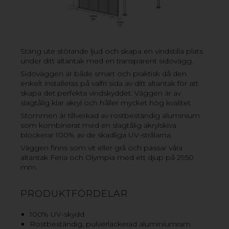
Stäng ute störande ljud och skapa en vindstilla plats
under ditt altantak med en transparent sidovägg.
Sidoväggen är både smart och praktisk då den
enkelt installeras på valfri sida av ditt altantak för att
skapa det perfekta vindskyddet. Väggen är av
slagtålig klar akryl och håller mycket hög kvalitet.
Stommen är tillverkad av rostbeständig aluminium
som kombinerat med en slagtålig akrylskiva
blockerar 100% av de skadliga UV-strålarna.
Väggen finns som vit eller grå och passar våra
altantak Feria och Olympia med ett djup på 2950
mm.
PRODUKTFÖRDELAR
100% UV-skydd
Rostbeständig, pulverlackerad aluminiumram