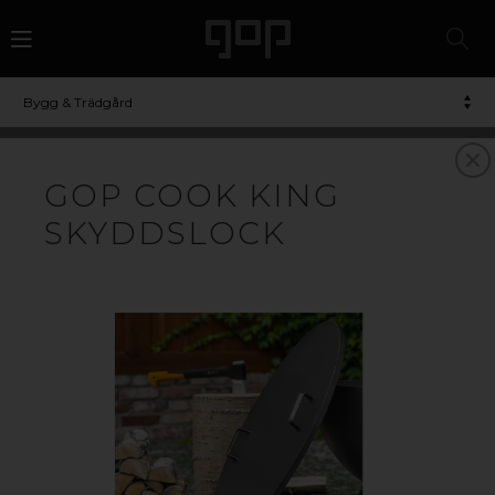
Bygg & Trädgård
GOP COOK KING
SKYDDSLOCK
ELDSTÄDER
FÖR ETT HÄRLIGT UTELIV
Hos oss hittar du stilrena eldfat och tillbehör av hög