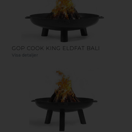
GOP COOK KING ELDFAT BALI
Visa detaljer
ELDFAT INDIANA
Cook King Indiana är ett stabilt och stilrent eldfat av
tjockt råstål, perfekt för härliga utestunder och för alla
som värdesätter säkerhet vid eldning. Det stora eldfatet
kan enkelt flyttas från en plats till en annan. Använd
eldfatet som en praktisk eldstad, en bärbar grill, en