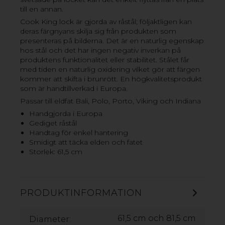
till en annan.
Cook King lock är gjorda av råstål; följaktligen kan
deras färgnyans skilja sig från produkten som
presenteras på bilderna. Det är en naturlig egenskap
hos stål och det har ingen negativ inverkan på
produktens funktionalitet eller stabilitet. Stålet får
med tiden en naturlig oxidering vilket gör att färgen
kommer att skifta i brunrött. En högkvalitetsprodukt
som är handtillverkad i Europa.
Passar till eldfat Bali, Polo, Porto, Viking och Indiana
Handgjorda i Europa
Gediget råstål
Handtag för enkel hantering
Smidigt att täcka elden och fatet
Storlek: 61,5 cm
PRODUKTINFORMATION
ELDFAT BALI
61,5 cm och 81,5 cm
Diameter: