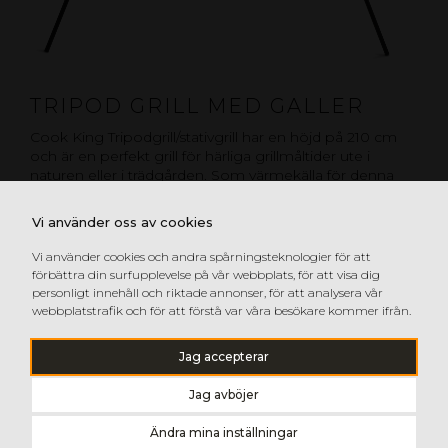
TRIPOD GRILL MED GALLER
Cook King Tripodgrill/stativgrill har en höjd på 210 cm
och är en perfekt grill för härliga grillmåltider ute i
naturen eller i trädgården. Som värmekälla för denna
grill kan du använda en lägereld, traditionella
kolbriketter eller tillsammans med ett Cook King eldfat.
Vi använder oss av cookies
Vi använder cookies och andra spårningsteknologier för att
GOP TRIPOD GRILL MED GALLER
förbättra din surfupplevelse på vår webbplats, för att visa dig
personligt innehåll och riktade annonser, för att analysera vår
webbplatstrafik och för att förstå var våra besökare kommer ifrån.
Jag accepterar
Jag avböjer
Ändra mina inställningar