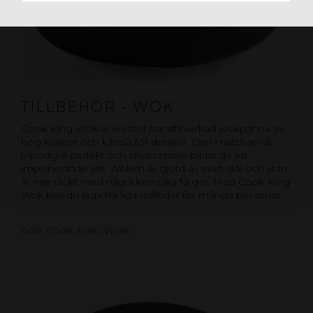
TILLBEHÖR - WOK
Cook King Wok är en stor handtillverkad wokpanna av
hög kvalitet och känsla för detaljer. Den matchar vår
tripodgrill perfekt och tillsammans bildar de ett
imponerande set. Woken är gjord av svart stål och ytan
är inte täckt med några kemiska färger. Med Cook King
Wok kan du laga härliga måltider för många personer.
GOP COOK KING WOK