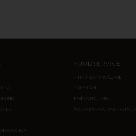
S
KUNDSERVICE
HITTA ÅTERFÖRSÄLJARE
MILJÖ
GOP STORE
EGRUND
TAKPLASTGUIDEN
NSTER
ÄNDRA DINA COOKIE-INSTÄLL
SARFUNKTION