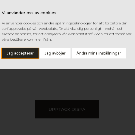
, plan och ger ett utmärkt tryckresultat. Precis som tidigare va
Vi använder oss av cookies
och är helt återvinningsbar. Den nya 5 mm-varianten har ett t
8 mm – vilket ger extra stabilitet och styrka för mer krävande
Vi använder cookies och andra spårningsteknologier för att förbättra din
surfupplevelse på vår webbplats, för att visa dig personligt innehåll och
riktade annonser, för att analysera vår webbplatstrafik och för att förstå var
ika utföranden.
våra besökare kommer ifrån.
Jag accepterar
Jag avböjer
Ändra mina inställningar
UPPTÄCK DISPA