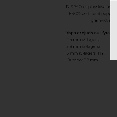
DISPA® displayskiva är lätt
FSC®-certifierat papper 
gramvikt än 3,
Dispa erbjuds nu i fyra ol
• 2,4 mm (3-lagers)
• 3,8 mm (5-lagers)
• 5 mm (5-lagers) NY!
• Outdoor 2.2 mm