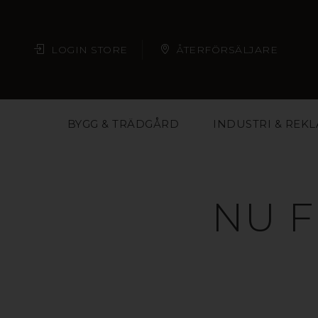
LOGIN STORE
ÅTERFÖRSÄLJARE
BYGG & TRÄDGÅRD
INDUSTRI & REK
NU F