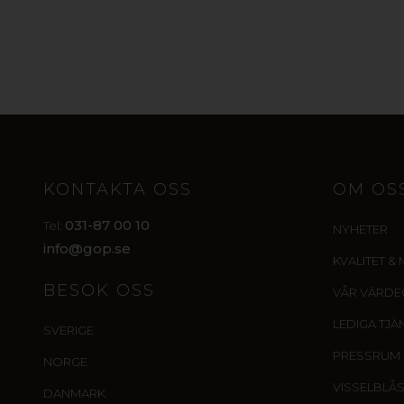
KONTAKTA OSS
OM OS
031-87 00 10
Tel:
NYHETER
info@gop.se
KVALITET & 
BESÖK OSS
VÅR VÄRD
LEDIGA TJÄ
SVERIGE
PRESSRUM
NORGE
VISSELBLÅ
DANMARK