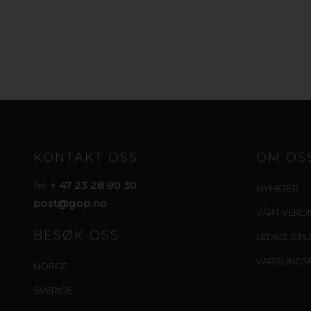
KONTAKT OSS
OM OS
+ 47 23 28 90 30
Tel:
NYHETER
post@gop.no
VÅRT VERD
BESØK OSS
LEDIGE STI
VARSLINGS
NORGE
SVERIGE