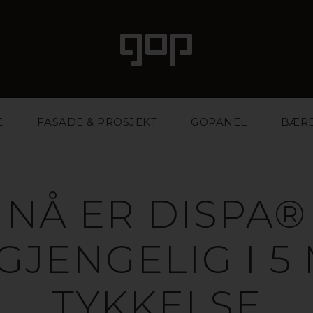
E
FASADE & PROSJEKT
GOPANEL
BÆR
NÅ ER DISPA®
LGJENGELIG I 5
TYKKELSE