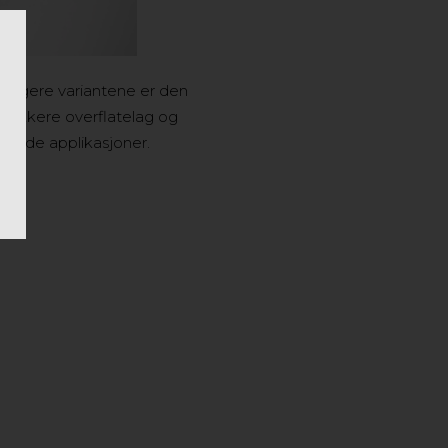
idligere variantene er den
t tykkere overflatelag og
evende applikasjoner.