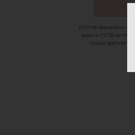
DISPA® displayskive er le
laget av FSC®-sertifiser
høyere gramvekt enn 