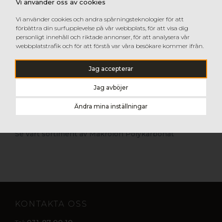
Vi använder oss av cookies
Vi använder cookies och andra spårningsteknologier för att
förbättra din surfupplevelse på vår webbplats, för att visa dig
personligt innehåll och riktade annonser, för att analysera vår
webbplatstrafik och för att förstå var våra besökare kommer ifrån.
Möjligheterna med belysning i LED är nästintill
oändliga. På gop är vi stolta över att kunna erbjuda
Jag accepterar
marknadens bredaste program av plasthalvfabrikat i
akryl och PC särskilt utvecklade för LED-applikationer
Jag avböjer
inom skylt och tryck.
Ändra mina inställningar
Se vårt sortiment av Plexiglas Akryl
Se vårt sortiment av Makrolon Polykarbonat
KONTAKTA OSS