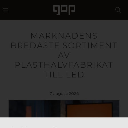
MARKNADENS
BREDASTE SORTIMENT
AV
PLASTHALVFABRIKAT
TILL LED
7 augusti 2026