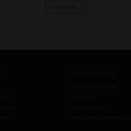
VISA FLER
S
KUNDSERVICE
HITTA ÅTERFÖRSÄLJARE
MILJÖ
GOP STORE
EGRUND
TAKPLASTGUIDEN
NSTER
ÄNDRA DINA COOKIE-INSTÄLL