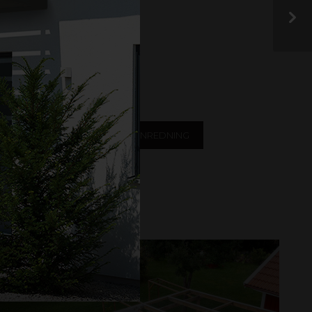
der! Har du en produkt
sociala medier eller
OVERING
DESIGN OCH INREDNING
ERUM
PERGOLA