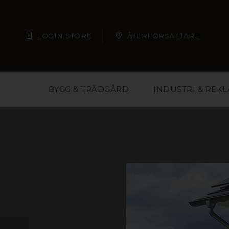
LOGIN STORE
ÅTERFÖRSÄLJARE
BYGG & TRÄDGÅRD
INDUSTRI & REK
Plast är ett material m
butikskedjor och eve
material och på så vis 