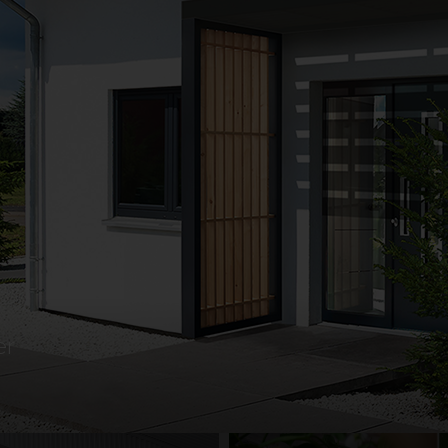
dig att hitta rätt.
 du ännu mer inspiration, inklusive härliga kundbil
ela med dig av din idyll? Kontakta oss gärna via våra 
skicka oss ett
märkt mer "kundbild".
mail
GRI OCH LANTBRUK
BULLERSKYDD
BYGG OCH REN
SKYLT OCH REKLAM
TAK
UTEGOLV
UT
er