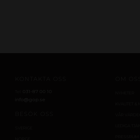
KONTAKTA OSS
OM OS
031-87 00 10
Tel:
NYHETER
info@gop.se
KVALITET & 
BESÖK OSS
VÅR VÄRD
LEDIGA TJÄ
SVERIGE
PRESSRUM
NORGE