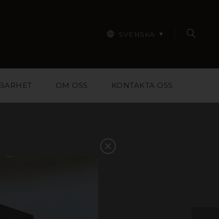
SVENSKA
BARHET
OM OSS
KONTAKTA OSS
r designers, arkitekter,
pa dig att välja rätt
ntakta oss så hjälper vi