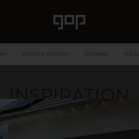
LAM
FASAD & PROJEKT
GOPANEL
HÅLL
INSPIRATION
ed attityd och attraktionskraft. Ett favoritmaterial fö
ntbyråer. Vi har kunskapen och erfarenheten att hjäl
stärka din affär. Inspireras i galleriet nedan eller ko