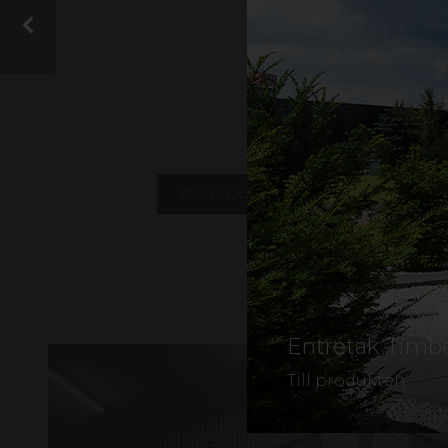
På vår
hittar
Instagram
från gop och vill d
VISA ALLA
KOMPOSITER
A
LJUSTRANSMISSION
Entrétak Timb
Till produkten