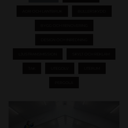
AGRI OCH LANTBRUK
BULLERSKYDD
BYGG OCH RENOVERING
DESIGN OCH INREDNING
LJUSTRANSMISSION
SKYLT OCH REKLAM
TAK
UTEGOLV
UTERUM
PERGOLA