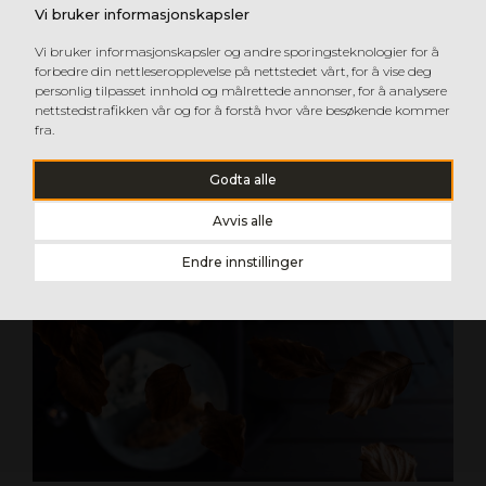
Vi bruker informasjonskapsler
Vi bruker informasjonskapsler og andre sporingsteknologier for å
forbedre din nettleseropplevelse på nettstedet vårt, for å vise deg
personlig tilpasset innhold og målrettede annonser, for å analysere
nettstedstrafikken vår og for å forstå hvor våre besøkende kommer
fra.
Godta alle
Avvis alle
Endre innstillinger