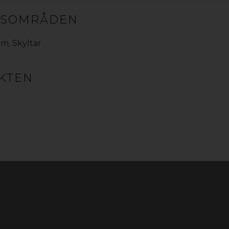
färger med spegelyta för en effektfull design. Materialet 
GSOMRÅDEN
am
,
Skyltar
KTEN
PS HIPS