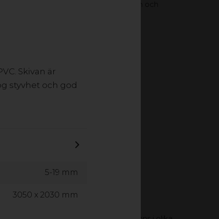
yta. Finns i en mängd olika utföranden och
VC. Skivan är
hög styvhet och god
5-19 mm
3050 x 2030 mm
ning eller annan grafisk produktion. Finns i olika