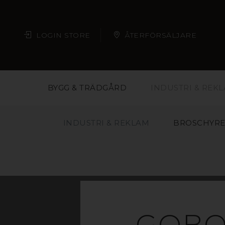
LOGIN STORE
ÅTERFÖRSÄLJARE
BYGG & TRÄDGÅRD
INDUSTRI & REK
INDUSTRI & REKLAM
BROSCHYRE
GOBO