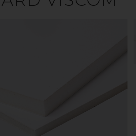
 amorf termoplast med hög styvhet och hårdhet. Mat
ningsegenskaper samtidigt som det har bra kemik
rfekt för olika slags reklamapplikationer. Finns so
skummat utförande.
VILL DU VETA MER? KONTAKTA OSS!
PS SKUMMAD
Perfekt material för applikationer som kräver låg vikt, my