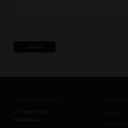
Genom att skicka in detta formulär godkänner du att dina uppgi
This site is protected by reCAPTCHA and the Google
Privacy Pol
KONTAKTA OSS
OM OS
031-87 00 10
Tel:
NYHETER
info@gop.se
KVALITET & 