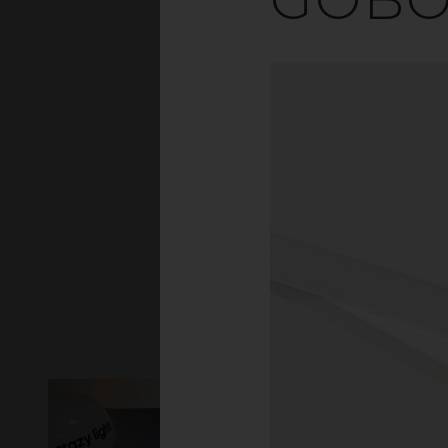
Polystyren/PS är en
mycket goda form
Materialet passar pe