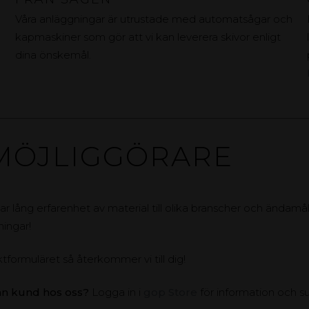
Våra anläggningar är utrustade med automatsågar och
kapmaskiner som gör att vi kan leverera skivor enligt
dina önskemål.
MÖJLIGGÖRARE
ar lång erfarenhet av material till olika branscher och ändamål.
ningar!
ktformuläret så återkommer vi till dig!
an kund hos oss?
Logga in i
gop Store
för information och s