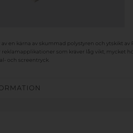
screentryck. Materialet har skummad kärna och homogen 
tjocklekar.
(Återvinningssymbol gäller Smart-X och Stadur Easyprint)
av en kärna av skummad polystyren och ytskikt av P
ör reklamapplikationer som kräver låg vikt, mycket 
GOBOARD VISCOM
SMART-X
al- och screentryck.
GOBOARD ISOLATIONSPLATTA
STADUR SF
STADUR EASYPRINT
ORMATION
HIPS
Slagtåliga homogena skivor för displaymaterial, butiksinred