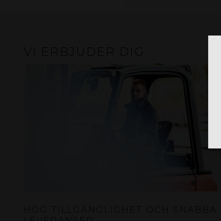
VI ERBJUDER DIG
HÖG TILLGÄNGLIGHET OCH SNABBA
LEVERANSER