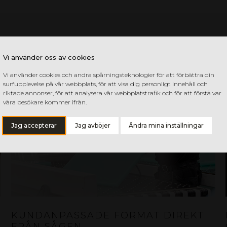
Vi använder oss av cookies
Vi använder cookies och andra spårningsteknologier för att förbättra din
surfupplevelse på vår webbplats, för att visa dig personligt innehåll och
riktade annonser, för att analysera vår webbplatstrafik och för att förstå var
våra besökare kommer ifrån.
Jag accepterar
Jag avböjer
Ändra mina inställningar
KUNDANPASSADE FORMAT DIREKT
FRÅN SÅGEN