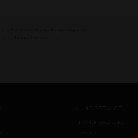
fter behandlas enligt
gops Integritetspolicy
.
icy
and
Terms of Service
apply.
S
KUNDSERVICE
HITTA ÅTERFÖRSÄLJARE
MILJÖ
GOP STORE