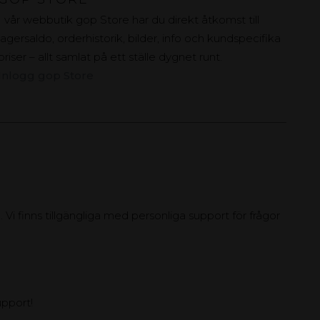
I vår webbutik gop Store har du direkt åtkomst till
lagersaldo, orderhistorik, bilder, info och kundspecifika
priser – allt samlat på ett ställe dygnet runt.
Inlogg gop Store
 Vi finns tillgängliga med personliga support för frågor
upport!