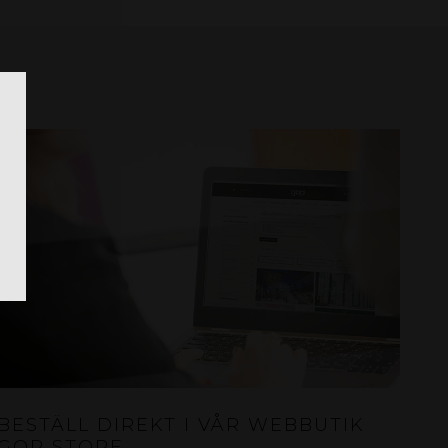
BESTÄLL DIREKT I VÅR WEBBUTIK
GOP STORE