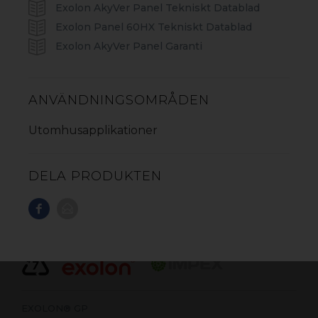
Exolon AkyVer Panel Tekniskt Datablad
Exolon Panel 60HX Tekniskt Datablad
Exolon AkyVer Panel Garanti
ANVÄNDNINGSOMRÅDEN
Utomhusapplikationer
PC POLYKARBONATSKIVOR
DELA PRODUKTEN
Polykarbonat är ett mångsidigt material med hög
transparens och jämn, slagtålig yta. Det slagtåliga
materialet är lätt att bearbeta och passar en mängd
applikationer som kräver hög slagtålighet. Materialet
går att återvinna.
EXOLON® GP