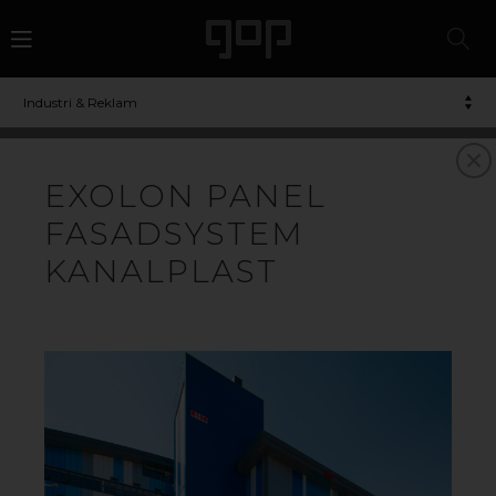
Industri & Reklam
POLYKARBONAT
EXOLON PANEL
FASADSYSTEM
POLYKARBONATSKIVOR - FÖR
EXTRA SLAGTÅLIGHET
KANALPLAST
Polykarbonat/PC är en transparent plast som är
extremt slagtålig. Materialet används ofta som alternativ
till glas eftersom polykarbonat är både lättare och
starkare. Dessutom är polykarbonat enkelt att bearbeta
och tål relativt höga temperaturer. Polykarbonatskivor
kan infärgas i en mängd olika färger, vanligast
förekommande är klar, opal och rök. Skivor av
polykarbonat används ofta som säkerhetsinglasningar
eller som avskärmningsmaterial runt exempelvis
maskiner. Materialet passar även utmärkt i förarhytter