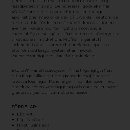
ger ett sömlöst uttryck och endast profilen kring
polykarbonat och har en mycket god isolerande
fasadpartiet är synlig. De levereras i tjocklekar från
förmåga. Systemet lämpar sig som ytterväggsfasad i
40-140 mm och passar därför bra i en mängd
både privata och kommersiella fastigheter. Materialet
applikationer med olika krav på U-värde. Förutom de
släpper igenom mycket ljus samtidigt som det isolerar
rent estetiska fördelarna så medför konstruktionen
väl och filtrerar bort UV-strålning.
även en kortare monteringstid jämfört andra
material. Systemet går att få med bruten köldbrygga
vilket isolerar mycket bra. Profilerna går att få
lackerade i olika kulörer och panelerna anpassas
efter önskad längd. Systemet är mycket
väderbeständigt och klarar höga vindlaster.
EXOLON PANEL FASADSYSTEM KANALPLAST
RODECA
Exolon® Panel fasadsystem finns tillgängligt i flera
olika färger vilket ger obegränsade möjligheter till
kreativa lösningar. Panelfärgen, i kombination med
paneltjockleken, ytbeläggning och antal celler, avgör
graden av ljus- och värmetransmission.
FÖRDELAR:
Låg vikt
Lågt U-värde
Högt ljusinsläpp