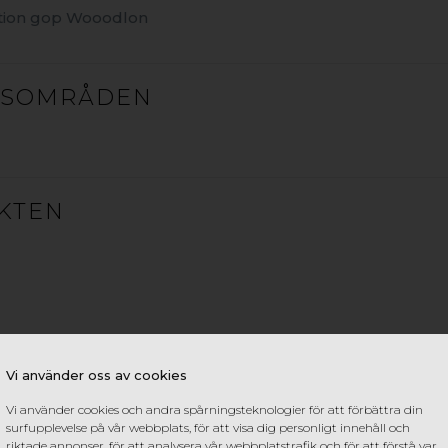
r sig snyggt år efter år – utan oljning, målning eller
tion gop Wooodlon
ELAR MED GOP WOODLON TRÄKOMP
GSOMRÅDEN
slad 360 grader.
Maximalt skydd mot fläckar, blekning
erial.
Tillverkat av 95% återvunnet material från träf
giftiga tillsatser.
Fritt från farliga adhesiver och kemi
t att gå på.
Mjuka ytor garanterat fria från flisor och s
KTEN
åll.
Slipp årligt underhåll med olja, bets och andra 
 tåligt i nordiskt klimat.
Solida brädor som inte slår s
ontering med clips.
Snyggt resultat utan synliga skr
25 års garanti.
Lång livslängd besparar både ekonomi
RELATERADE PRODUKTE
Vi använder oss av cookies
HITTA ÅTERFÖRSÄLJARE & KÖP
Vi använder cookies och andra spårningsteknologier för att förbättra din
surfupplevelse på vår webbplats, för att visa dig personligt innehåll och
riktade annonser, för att analysera vår webbplatstrafik och för att förstå var