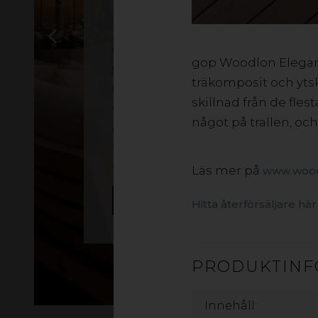
Med gop Woodlon Elegance får d
ett naturtroget utegolv som ser ut
gop Woodlon Eleganc
som en klassisk bräda i färgen och
träkomposit och ytsk
strukturen. Till skillnad från trä så 
skillnad från de fles
woodlon lika skönt att gå på
något på trallen, och
oavsett om det är den första eller
tionde sommaren. Finns i fyra olik
färger.
Läs mer på
www.wood
LÄS MER
Hitta återförsäljare här
PRODUKTINF
Innehåll: