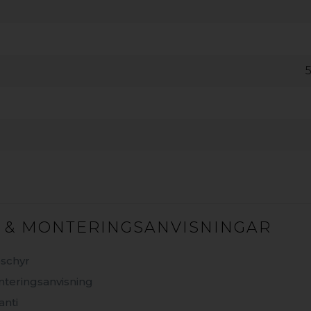
KÄNSLA MED MINIM
tangolv i träkomposit som är både snyggt och hållbar
det ska klara väder och vind, kräva minimalt underhål
Det är precis vad gop Woodlon träkompositgolv erbj
 & MONTERINGSANVISNINGAR
on till din uteplats får du ett utegolv med träets u
schyr
astens mjukhet, väderbeständighet och slitstyrka. G
teringsanvisning
 utan varken ytbehandling eller mycket underhåll. Res
nti