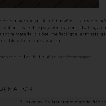
u
e är en komposittrall med träkänsla. Kärnan består
iktet är tillverkat av polymer med en naturtrogen trä
är
ta andra material blir det inte fläckigt eller missfärg
 det bleks heller inte av solen.
a
eller besök din närmaste
lon.se
återförsäljare
ORMATION
Tillverkat av 95% återvunnet material från tr