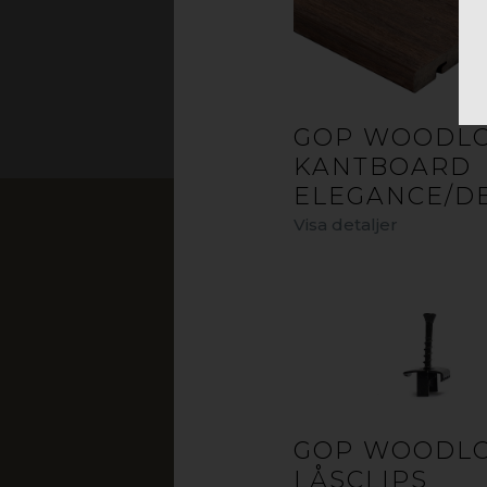
GOP WOODL
KANTBOARD
ELEGANCE/D
Visa detaljer
GOP WOODL
LÅSCLIPS