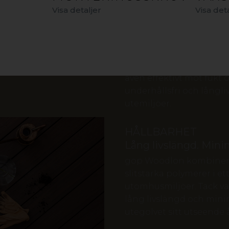
av polymer med naturtro
Visa detaljer
Visa det
ett överlägset skydd mot 
från de flesta andra mater
missfärgat vid spill, oc
förhindrar att färgen bl
helt inkapslade konstr
även effektivt mot fukt o
underhållsfri och långli
utemiljöer.
HÅLLBARHET
Lång livslängd. Mini
gop Woodlon kombinera
slitstarka polymerer i et
utomhusmiljöer. Tack v
lång livslängd och mini
utegolvet sitt utseende å