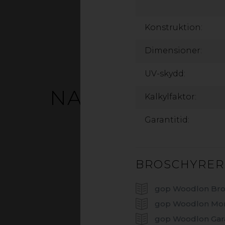
Konstruktion:
Dimensioner:
UV-skydd:
NATURLIG TRÄ
Kalkylfaktor:
Garantitid:
Letar du efter ett al
inte bara se bra ut – 
på. 
BROSCHYRER
Väljer du gop Woodl
gop Woodlon Bro
kombination med pl
gop Woodlon Mon
utseende år efter år
gop Woodlon Gara