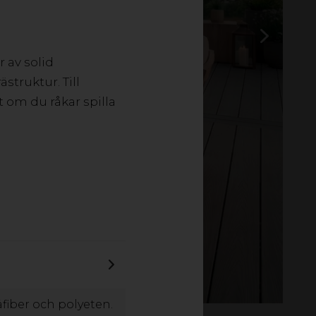
 av solid
struktur. Till
at om du råkar spilla
äfiber och polyeten.