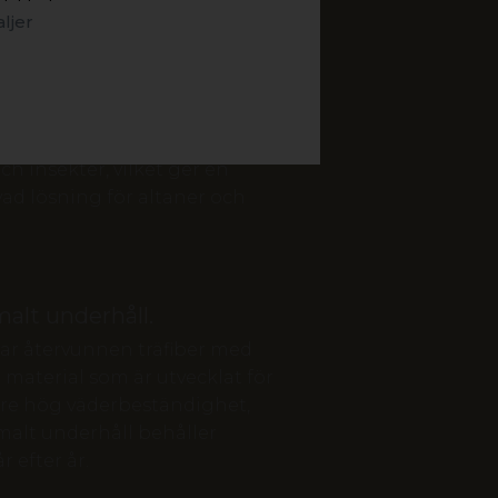
gen trästruktur. Detta ger
aljer
yttre påverkan. Till skillnad
ial blir det inte fläckigt eller
h den UV-beständiga ytan
eks av solen. Tack vare den
uktionen skyddas brädorna
ch insekter, vilket ger en
vad lösning för altaner och
malt underhåll.
r återvunnen träfiber med
t material som är utvecklat för
are hög väderbeständighet,
malt underhåll behåller
r efter år.