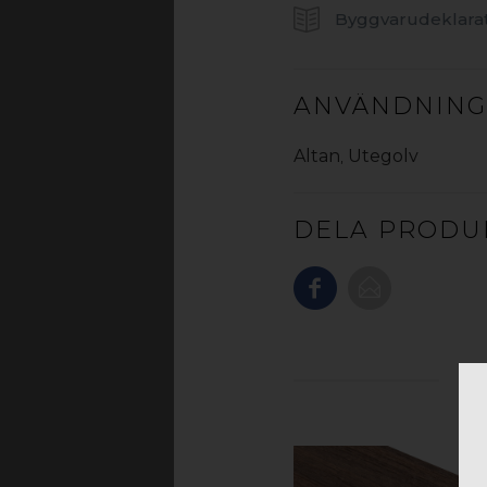
utegolv som hålle
Byggvarudeklara
FÖRD
ANVÄNDNIN
› Slitstark yta kap
› Återvunnet mat
Altan
,
Utegolv
› Inga 
› Mjuk
DELA PRODU
› Minimalt underh
› Formstabilt och
› M
› Upp till 