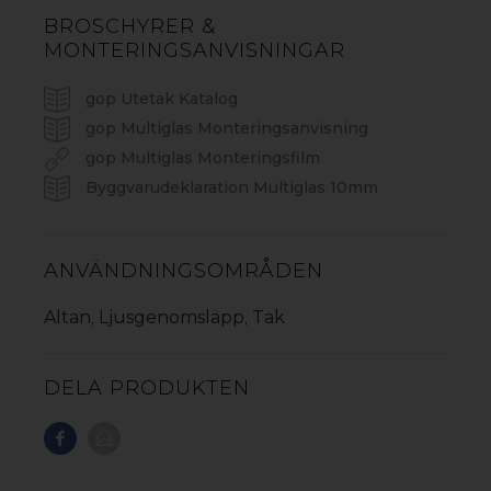
MED X/HX-STRUKTUR
BROSCHYRER &
Den unika X och HX-konstruktionen ger gop
MONTERINGSANVISNINGAR
Multiglas högre styvhet och bärighet än
traditionell kanalplast. Resultatet är ett stabilt
gop Utetak Katalog
tak som klarar snö, vind och nordiska
gop Multiglas Monteringsanvisning
temperaturväxlingar – år efter år.
gop Multiglas Monteringsfilm
Byggvarudeklaration Multiglas 10mm
ANVÄNDNINGSOMRÅDEN
Altan
Ljusgenomsläpp
Tak
,
,
DELA PRODUKTEN
SMART PROFILSYSTEM FÖR ENKEL OCH