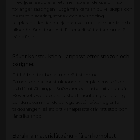
med ljusinsläpp eller ett mer isolerande uterum som
förlänger säsongen? Utgå från känslan du vill skapa och
bestäm placering, storlek och användning. I
takplastguiden får du hjälp att välja rätt takmaterial och
tillbehör för ditt projekt. Ett enkelt sätt att komma rätt
från början.
Säker konstruktion – anpassa efter snözon och
bärighet
Ett hållbart tak börjar med rätt stomme.
Dimensionera konstruktionen efter platsens snözon
och förutsättningar. Snözoner och laster hittar du på
Boverkets webbplats. I aktuell monteringsanvisning
ser du rekommenderat regelavstånd/tvärreglar för
taklösningen, så att ditt kanalplasttak får rätt stöd och
lång livslängd.
Beräkna materialåtgång – få en komplett