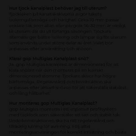
Hur tjock kanalplast behöver jag till uterum?
Tjockleken på kanaltakskivorna avgör takets
isoleringsförmåga och bärighet. Cirka 10 mm passar
enklare tak som altan eller pergola. 16–32 mm är vanligt
till uterum där du vill förlänga säsongen. Tjockare
alternativ ger bättre isolering och lämpar sig för uterum
som används under större delar av året. Valet bör
anpassas efter användning och snözon.
Klarar gop Multiglas Kanalplast snö?
Ja, gop Multiglas kanalplast är dimensionerad för att
klara snölast när den monteras på en korrekt
dimensionerad stomme. Tjockare skivor har högre
bärförmåga. Regelavstånd och konstruktion ska
anpassas efter aktuell snözon för att säkerställa stabilitet
och lång hållbarhet.
Hur monteras gop Multiglas Kanalplast?
gop Multiglas monteras i ett anpassat profilsystem
med täcklock som säkerställer ett tätt och stabilt tak.
Underkonstruktionen ska ha rätt regelavstånd och
tillräcklig lutning för avrinning. Följ alltid
monteringsanvisningen för korrekt infästning och bästa