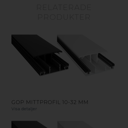
SÄKER MONTERING
RELATERADE
gop Multiglas profiler har förmonterade
PRODUKTER
gummilister och klickfunktion gör
monteringen snabb och minskar risk för
läckage. Ett genomtänkt system som ger ett
tätare tak och längre livslängd.
GOP MITTPROFIL 10-32 MM
Visa detaljer
15 ÅRS GARANTI - ETT KVITTO PÅ KVALITET
Slagtåliga skivor och robusta tillbehör som är