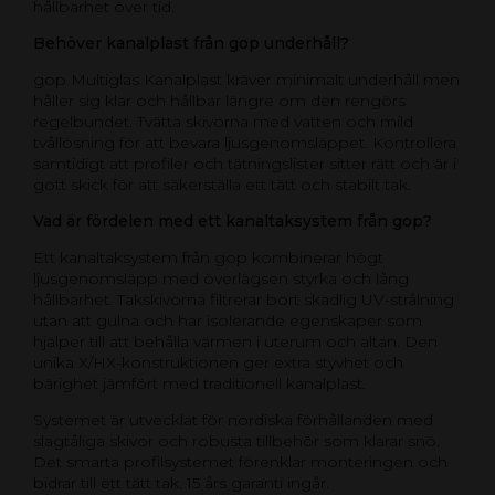
hållbarhet över tid.
Behöver kanalplast från gop underhåll?
gop Multiglas Kanalplast kräver minimalt underhåll men
håller sig klar och hållbar längre om den rengörs
regelbundet. Tvätta skivorna med vatten och mild
tvållösning för att bevara ljusgenomsläppet. Kontrollera
samtidigt att profiler och tätningslister sitter rätt och är i
gott skick för att säkerställa ett tätt och stabilt tak.
Vad är fördelen med ett kanaltaksystem från gop?
Ett kanaltaksystem från gop kombinerar högt
ljusgenomsläpp med överlägsen styrka och lång
hållbarhet. Takskivorna filtrerar bort skadlig UV-strålning
utan att gulna och har isolerande egenskaper som
hjälper till att behålla värmen i uterum och altan. Den
unika X/HX-konstruktionen ger extra styvhet och
bärighet jämfört med traditionell kanalplast.
Systemet är utvecklat för nordiska förhållanden med
slagtåliga skivor och robusta tillbehör som klarar snö.
Det smarta profilsystemet förenklar monteringen och
bidrar till ett tätt tak. 15 års garanti ingår.