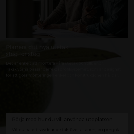
Material:
Polypropylen (PP)
Planera ditt nya utetak
steg för steg
Det är enkelt att montera våra utetak och tillbehör.
Takskivorna passar perfekt i profilsystemet, som är designat
för att göra monteringen enkel och konstruktionen hållbar.
Börja med hur du vill använda uteplatsen
TAKPLASTGUIDEN
Vill du ha ett skyddande tak över altanen, en pergola