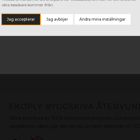
våra besökare kommer ifrån.
Materialet är vattentåligt och kan användas som skydd 
byggtejp. Isocover är tillverkat av delvis återvunnet mat
Jag accepterar
Jag avböjer
Ändra mina inställningar
KTEN
GOP ISOCOVER SKYDDSPLAST 2,5 MM
GOP ISOCOVER SKYDDSPLAST 3 MM
EKOPLY BYGGSKIVA ÅTERVU
Skiva tillverkad av 100% återvunnen polyeten och polypr
slagtålighet vilket gör den till ett utmärkt alternativ till 