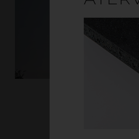
Hos gop hittar du et