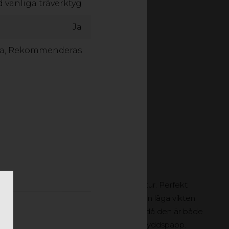
d vanliga träverktyg
Ja
Ja, Rekommenderas
dsplast av polypropylen med kanalstruktur. Perfekt
 byggnation, målning och renovering. Den låga vikten
ödiga skador och främjar arbetsmiljön då den är både
iv till tunga masonitskivor eller sladdrig skyddspapp.