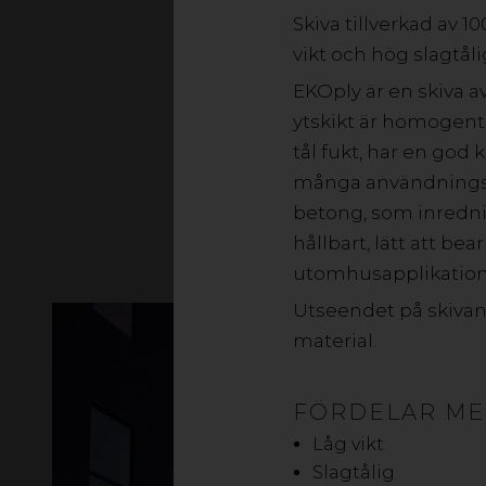
för byggnation. Byg
Skiva tillverkad av 
hantera och har lång
vikt och hög slagtåli
noggranna kvalite
EKOply är en skiva a
ytskikt är homogent
tål fukt, har en god
många användningso
betong, som inrednin
hållbart, lätt att bea
utomhusapplikation
Utseendet på skivans
material.
FÖRDELAR ME
Låg vikt
Slagtålig