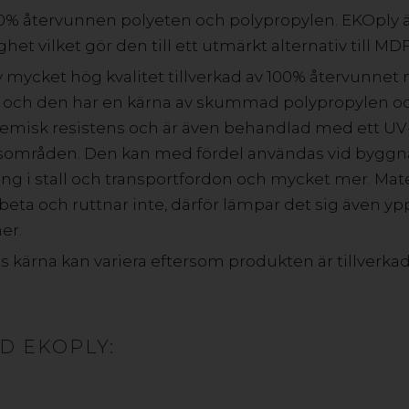
gskivor i plast sparar ofta tid och pengar då de har lå
100% återvunnen polyeten och polypropylen. EKOply 
 hållbarhet. Samtliga av våra material håller hög 
ghet vilket gör den till ett utmärkt alternativ till MD
tskontroller så att du kan vara säker på att ni garant
v mycket hög kvalitet tillverkad av 100% återvunnet 
 och den har en kärna av skummad polypropylen oc
 kemisk resistens och är även behandlad med ett UV
HITTA ÅTERFÖRSÄLJARE HÄR
mråden. Den kan med fördel användas vid byggnat
g i stall och transportfordon och mycket mer. Mater
rbeta och ruttnar inte, därför lämpar det sig även yppe
er.
 kärna kan variera eftersom produkten är tillverka
FASADMATERIAL
Smarta och hållbara lösningar för fasad och väggbeklädn
både privata och kommersiella fastigheter hittar du kana
D EKOPLY:
aluminiumkomposit. Oavsett vilket material du väljer gara
på design och stora möjligheter när det gäller visuella u
arkitekters nya favoritmaterial tack vare unika design