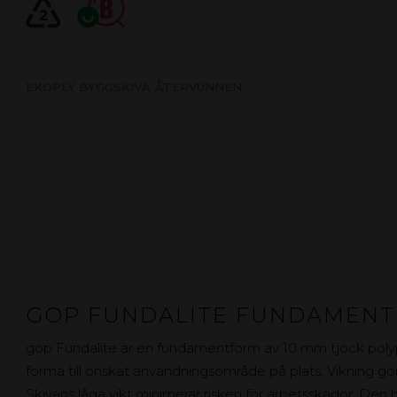
EKOPLY BYGGSKIVA ÅTERVUNNEN
GOP FUNDALITE FUNDAMEN
gop Fundalite är en fundamentform av 10 mm tjock polypr
forma till önskat användningsområde på plats. Vikning gör
Skivans låga vikt minimerar risken för arbetsskador. Den