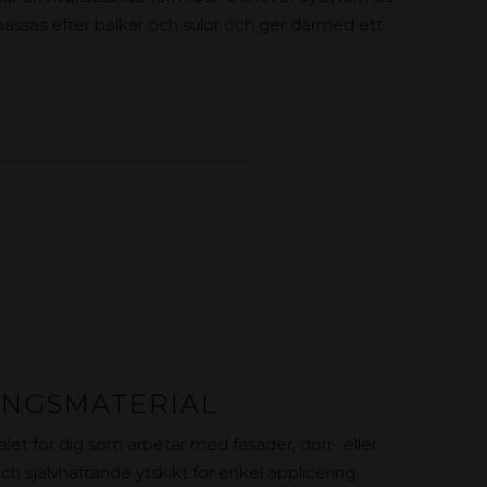
assas efter balkar och sulor och ger därmed ett
INGSMATERIAL
alet för dig som arbetar med fasader, dörr- eller
 och självhäftande ytskikt för enkel applicering.