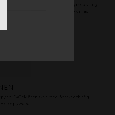
både inne och utomhus. Enkel montering med vanlig
erial, och kan både återanvändas och återvinnas.
NNEN
opylen. EKOply är en skiva med låg vikt och hög
MDF eller plywood.