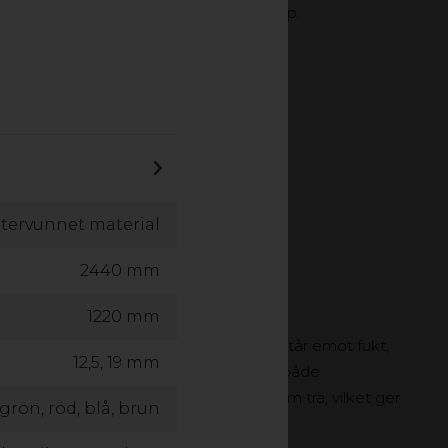
ska miljöer med naturligt ljusgenomsläpp.
T EXTERIOR
LAMINAT HPL
FASADSKIVA
tervunnet material
2440 mm
1220 mm
till trä. Våra plankor, reglar och stolpar står emot fukt,
12,5, 19 mm
% återvunnet plastavfall utan PVC är de både
hetsperspektiv. Neular kan bearbetas som trä, vilket ger
, grön, röd, blå, brun