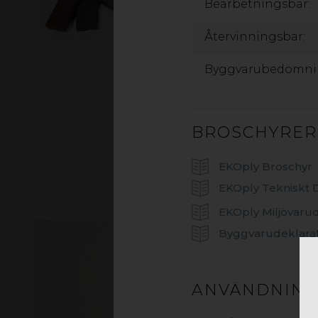
Bearbetningsbar:
Återvinningsbar:
BROSCHYRER
EKOply Broschyr
EKOply Tekniskt 
EKOply Miljövarud
Byggvarudeklarat
ANVÄNDNIN