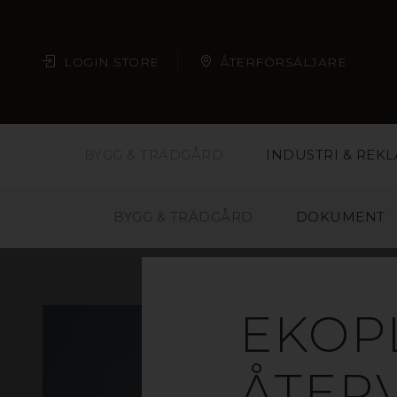
LOGIN STORE
ÅTERFÖRSÄLJARE
BYGG & TRÄDGÅRD
INDUSTRI & REK
BYGG & TRÄDGÅRD
DOKUMENT
EKOP
ÅTER