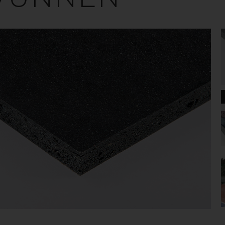
BYGGMATERIA
t brett sortiment av återvunnen plast och plastskivo