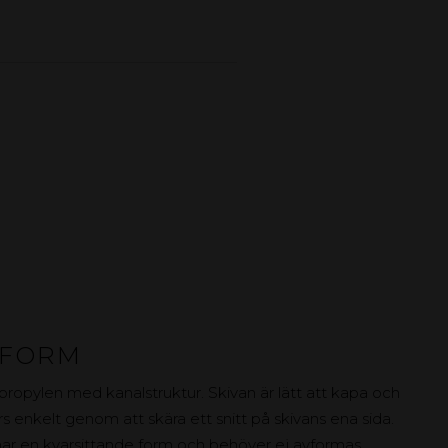
TFORM
opylen med kanalstruktur. Skivan är lätt att kapa och
s enkelt genom att skära ett snitt på skivans ena sida.
 har en kvarsittande form och behöver ej avformas.