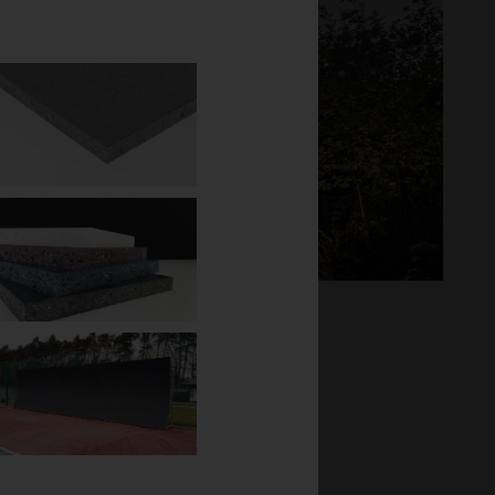
L
r speciellt anpassade