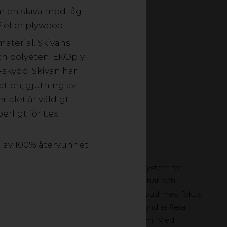
g vikt, är enkla att
är en skiva med låg
standard och genomgår
F eller plywood.
eras hög kvalitet.
material. Skivans
h polyeten. EKOply
-skydd. Skivan har
ion, gjutning av
ialet är väldigt
rligt för t.ex.
d av 100% återvunnet
ad. I vårt sortiment av kompletta fasadsystem för
lplast för ljusgenomsläpp, högtryckslaminat och
nterar vi hög kvalitet och ett varierat utbud med fokus
ttryck. Max Compact Exterior och StacBond är flera
möjligheter och smarta upphängningssystem. Med