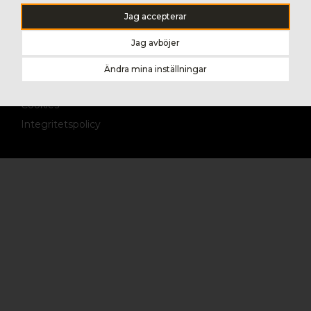
info@gop.se
Jag accepterar
Jag avböjer
Ändra mina inställningar
© 2026 gop Sverige AB
Cookies
Integritetspolicy