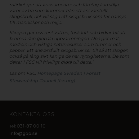
märket gör att konsumenter och företag kan välja
varor av trä som kommer från ett ansvarsfullt
skogsbruk, det vill säga ett skogsbruk som tar hänsyn
till människor och miljö.
Skogen ger oss rent vatten, frisk luft och bidrar till att
bromsa den globala uppvärmningen. Den ger mat,
medicin och viktiga naturresurser som timmer och
papper. Ett ansvarsfullt skogsbruk ser till så att skogen
också på lång sikt kan ge de här nyttigheterna. De som
deltar i FSC vill frivilligt bidra till detta.”
Läs om FSC:
Homepage Sweden | Forest
Stewardship Council (fsc.org)
KONTAKTA OSS
031-87 00 10
Tel:
info@gop.se