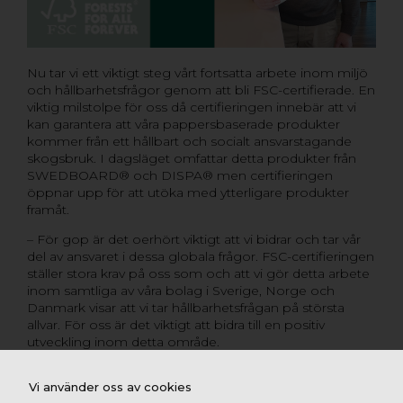
Nu tar vi ett viktigt steg vårt fortsatta arbete inom miljö
och hållbarhetsfrågor genom att bli FSC-certifierade. En
viktig milstolpe för oss då certifieringen innebär att vi
kan garantera att våra pappersbaserade produkter
kommer från ett hållbart och socialt ansvarstagande
skogsbruk. I dagsläget omfattar detta produkter från
SWEDBOARD® och DISPA® men certifieringen
öppnar upp för att utöka med ytterligare produkter
framåt.
– För gop är det oerhört viktigt att vi bidrar och tar vår
del av ansvaret i dessa globala frågor. FSC-certifieringen
ställer stora krav på oss som och att vi gör detta arbete
inom samtliga av våra bolag i Sverige, Norge och
Danmark visar att vi tar hållbarhetsfrågan på största
allvar. För oss är det viktigt att bidra till en positiv
utveckling inom detta område.
Rasmus Mälarborn, Nordic Commercial Manager på
gop
Vi använder oss av cookies