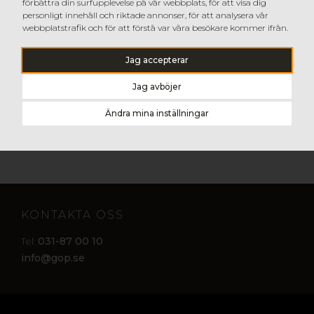
förbättra din surfupplevelse på vår webbplats, för att visa dig
22-23 september 2020 finns vi på plats även i
personligt innehåll och riktade annonser, för att analysera vår
Stockholm! Vi ser fram emot att presentera våra
webbplatstrafik och för att förstå var våra besökare kommer ifrån.
material,
väggbeklädnader och tjänster inom fasad
för
er. Föranmäl er för ett gratis besök och prata
Jag accepterar
materialnyheter med oss!
Mässarrangören meddelar att mässan genomförs efter
Jag avböjer
klartecken från berörda myndigheter och med
säkerhetsåtgärder för allas trygghet.
Ändra mina inställningar
Läs mer om mässan och föranmäl dig här.
KONTAKTA OSS
031-87 00 10
Tel:
info@gop.se