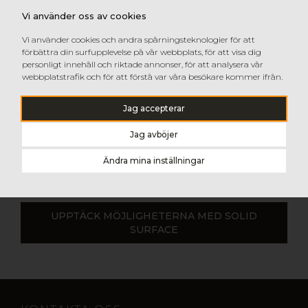
LG Hausys, den globala tillverkaren av solid surface
Vi använder oss av cookies
kompositmaterial HI-MACS® har sen den 1 juli 2021 bytt
namn till LX Hausys, Ltd. Namnbytet kommer pågå
Vi använder cookies och andra spårningsteknologier för att
under 2021 och planeras vara färdigställt mot slutet av
förbättra din surfupplevelse på vår webbplats, för att visa dig
året, vilket inkluderar uppdatering av logo,
personligt innehåll och riktade annonser, för att analysera vår
broschyrmaterial etc.
webbplatstrafik och för att förstå var våra besökare kommer ifrån.
Namnbytet innebär ingen förändring av material,
service eller leveranssäkerhet.
Jag accepterar
Jag avböjer
LÄS MER OM NAMNBYTET PÅ HI-MACS
Ändra mina inställningar
HEMSIDA
UPPTÄCK MÖJLIGHETERNA MED SOLID
SURFACE