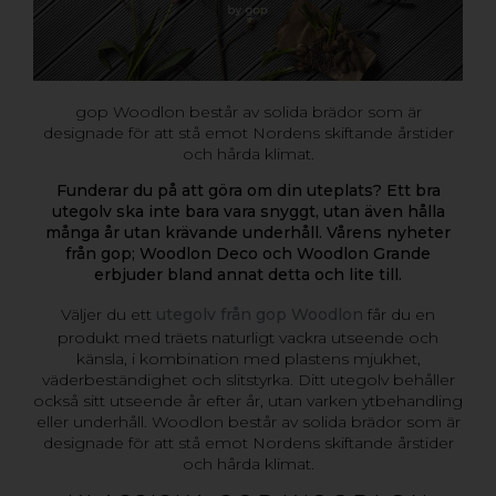
gop Woodlon består av solida brädor som är
designade för att stå emot Nordens skiftande årstider
och hårda klimat.
Funderar du på att göra om din uteplats? Ett bra
utegolv ska inte bara vara snyggt, utan även hålla
många år utan krävande underhåll. Vårens nyheter
från gop; Woodlon Deco och Woodlon Grande
erbjuder bland annat detta och lite till.
Väljer du ett
utegolv från gop Woodlon
får du en
produkt med träets naturligt vackra utseende och
känsla, i kombination med plastens mjukhet,
väderbeständighet och slitstyrka. Ditt utegolv behåller
också sitt utseende år efter år, utan varken ytbehandling
eller underhåll. Woodlon består av solida brädor som är
designade för att stå emot Nordens skiftande årstider
och hårda klimat.