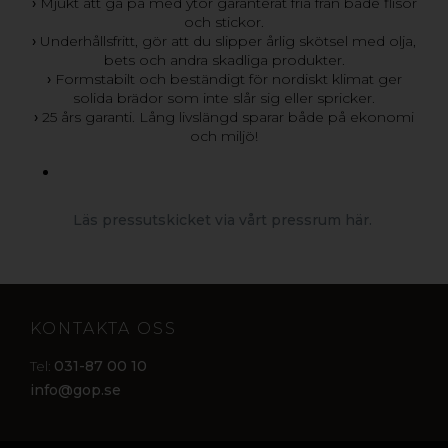
›
Mjukt att gå på med ytor garanterat fria från både flisor
och stickor.
›
Underhållsfritt, gör att du slipper årlig skötsel med olja,
bets och andra skadliga produkter.
›
Formstabilt och beständigt för nordiskt klimat ger
solida brädor som inte slår sig eller spricker.
›
25 års garanti. Lång livslängd sparar både på ekonomi
och miljö!
Läs pressutskicket via vårt pressrum här.
KONTAKTA OSS
031-87 00 10
Tel:
info@gop.se