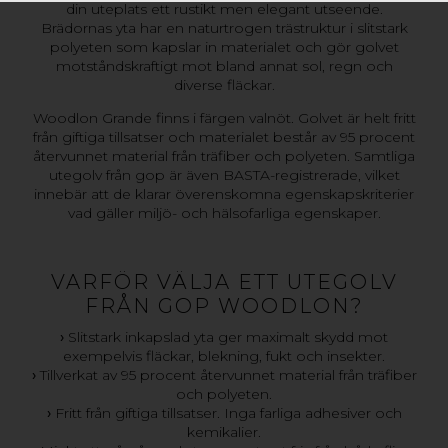
din uteplats ett rustikt men elegant utseende.
Brädornas yta har en naturtrogen trästruktur i slitstark
polyeten som kapslar in materialet och gör golvet
motståndskraftigt mot bland annat sol, regn och
diverse fläckar.
Woodlon Grande finns i färgen valnöt. Golvet är helt fritt
från giftiga tillsatser och materialet består av 95 procent
återvunnet material från träfiber och polyeten. Samtliga
utegolv från gop är även BASTA-registrerade, vilket
innebär att de klarar överenskomna egenskapskriterier
vad gäller miljö- och hälsofarliga egenskaper.
VARFÖR VÄLJA ETT UTEGOLV
FRÅN GOP WOODLON?
›
Slitstark inkapslad yta ger maximalt skydd mot
exempelvis fläckar, blekning, fukt och insekter.
›
Tillverkat av 95 procent återvunnet material från träfiber
och polyeten.
›
Fritt från giftiga tillsatser. Inga farliga adhesiver och
kemikalier.