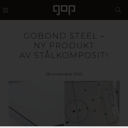
GOBOND STEEL –
NY PRODUKT
AV STÅLKOMPOSIT!
26 november 2019